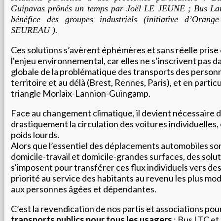
Guipavas
prônés
un temps par
Joël LE JEUNE
;
B
us La
bénéfice des groupes industriels (initiative
d’Orang
SEUREAU
).
Ces solutions s’avèrent éphémères et sans réelle pris
l'enjeu environnemental, car elles ne s’inscrivent pas d
globale de la problématique des transports des person
territoire et au délà (Brest, Rennes, Paris), et en particu
triangle Morlaix-Lannion-Guingamp.
Face au changement climatique, il devient nécessaire d
drastiquement la circulation des voitures individuelles
poids lourds.
Alors que l’essentiel des déplacements automobiles so
domicile-travail et domicile-grandes surfaces, des sol
s'imposent pour transférer ces flux individuels vers des 
priorité au service des habitants au revenu les plus mo
aux personnes âgées et dépendantes.
C’est la revendication de nos partis et associations pour
transports public
s pour tous les usagers
: Bus LTC et