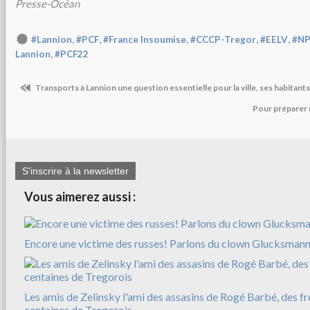
Presse-Océan
,
,
,
,
,
#Lannion
#PCF
#France Insoumise
#CCCP-Tregor
#EELV
#N
,
Lannion
#PCF22
Transports à Lannion une question essentielle pour la ville, ses habitan
Pour préparer 
S'inscrire à la newsletter
Vous aimerez aussi :
Encore une victime des russes! Parlons du clown Glucksman
Les amis de Zelinsky l'ami des assasins de Rogé Barbé, des f
centaines de Tregorois