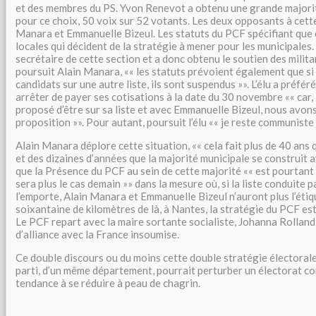
et des membres du PS. Yvon Renevot a obtenu une grande majorité
pour ce choix, 50 voix sur 52 votants. Les deux opposants à cette
Manara et Emmanuelle Bizeul. Les statuts du PCF spécifiant que 
locales qui décident de la stratégie à mener pour les municipales
secrétaire de cette section et a donc obtenu le soutien des milita
poursuit Alain Manara,
« les statuts prévoient également que si
candidats sur une autre liste, ils sont suspendus »
. L’élu a préfé
arrêter de payer ses cotisations à la date du 30 novembre
« car
proposé d’être sur sa liste et avec Emmanuelle Bizeul, nous avon
proposition »
. Pour autant, poursuit l’élu
« je reste communiste
Alain Manara déplore cette situation,
« cela fait plus de 40 ans
et des dizaines d’années que la majorité municipale se construit 
que la Présence du PCF au sein de cette majorité
« est pourtant
sera plus le cas demain »
dans la mesure où, si la liste conduite
l’emporte, Alain Manara et Emmanuelle Bizeul n’auront plus l’éti
soixantaine de kilomètres de là, à Nantes, la stratégie du PCF es
Le PCF repart avec la maire sortante socialiste, Johanna Rolland 
d’alliance avec la France insoumise.
Ce double discours ou du moins cette double stratégie électoral
parti, d’un même département, pourrait perturber un électorat c
tendance à se réduire à peau de chagrin.