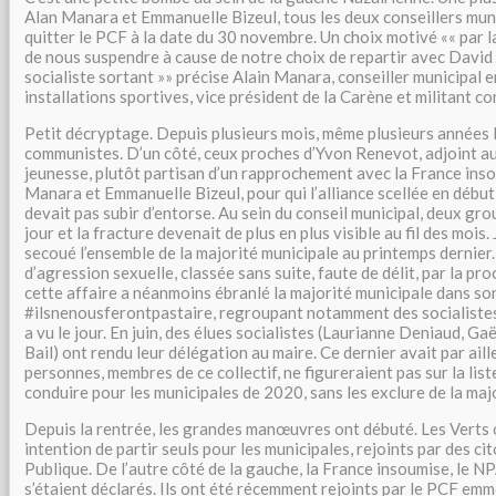
Alan Manara et Emmanuelle Bizeul, tous les deux conseillers mun
quitter le PCF à la date du 30 novembre. Un choix motivé
« par 
de nous suspendre à cause de notre choix de repartir avec David
socialiste sortant »
précise Alain Manara, conseiller municipal 
installations sportives, vice président de la Carène et militant c
Petit décryptage. Depuis plusieurs mois, même plusieurs années l
communistes. D’un côté, ceux proches d’Yvon Renevot, adjoint au
jeunesse, plutôt partisan d’un rapprochement avec la France insou
Manara et Emmanuelle Bizeul, pour qui l’alliance scellée en déb
devait pas subir d’entorse. Au sein du conseil municipal, deux gro
jour et la fracture devenait de plus en plus visible au fil des mois. 
secoué l’ensemble de la majorité municipale au printemps dernier.
d’agression sexuelle, classée sans suite, faute de délit, par la pr
cette affaire a néanmoins ébranlé la majorité municipale dans son
#ilsnenousferontpastaire, regroupant notamment des socialiste
a vu le jour. En juin, des élues socialistes (Laurianne Deniaud, Ga
Bail) ont rendu leur délégation au maire. Ce dernier avait par ail
personnes, membres de ce collectif, ne figureraient pas sur la list
conduire pour les municipales de 2020, sans les exclure de la majo
Depuis la rentrée, les grandes manœuvres ont débuté. Les Verts 
intention de partir seuls pour les municipales, rejoints par des ci
Publique. De l’autre côté de la gauche, la France insoumise, le 
s’étaient déclarés. Ils ont été récemment rejoints par le PCF e