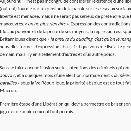
Aujourd’hui, il n’est pas incongru de considérer l’existence d’une li
(oui, oui) fournie par l’explosion de la parole sur les réseaux sociau
liberté est menacée, mais il ne serait pas sérieux de prétendre que
manœuvres, «
on ne plus rien dire
». Expression des contradictions 
bloc au pouvoir, et de la perte de ses moyens, la répression est spo
Britanniques disent que «
la preuve du pudding, c’est qu’on le man
nouvelles formes d’expression libre, c’est que vous me lisez. Je peu
demain, mais il y en a tellement d’autres et d’un autre poids.
Sans se faire aucune illusion sur les intentions des criminels qui ont
pouvoir, et à quelques mois
d’une élection, normalement «
la mère 
batailles
» sous la Ve République, la priorité absolue est de tout fai
Macron.
Première étape d’une Libération qui devra permettre de briser so
juger et de punir ceux qui l’ont permis.