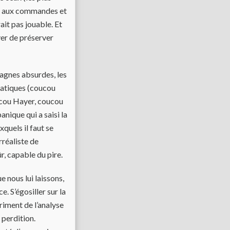
ter aux commandes et
rait pas jouable. Et
yer de préserver
pagnes absurdes, les
iatiques (coucou
ucou Hayer, coucou
anique qui a saisi la
quels il faut se
rréaliste de
r, capable du pire.
e nous lui laissons,
e. S’égosiller sur la
triment de l’analyse
 perdition.