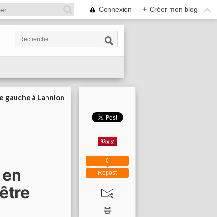
Connexion
+
Créer mon blog
ie gauche à Lannion
0
 en
Repost
nêtre