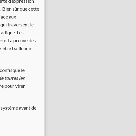
berté d’expression
x. Bien sûr que cette
 face aux
qui traversent le
radique. Les
ge
». La preuve des
x être bâillonné
 confisqué le
de toutes les
re pour virer
n système avant de