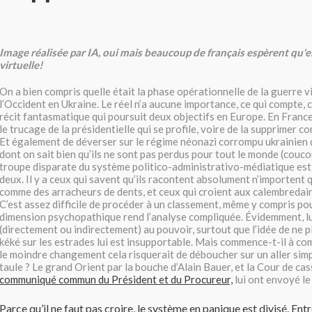
Image réalisée par IA, oui mais beaucoup de français espèrent qu'el
virtuelle!
On a bien compris quelle était la phase opérationnelle de la guerre v
l’Occident en Ukraine. Le réel n’a aucune importance, ce qui compte, c
récit fantasmatique qui poursuit deux objectifs en Europe. En France, i
le trucage de la présidentielle qui se profile, voire de la supprimer
Et également de déverser sur le régime néonazi corrompu ukrainien d
dont on sait bien qu’ils ne sont pas perdus pour tout le monde (couco
troupe disparate du système politico-administrativo-
médiatique est
deux. Il y a ceux qui savent qu’ils racontent absolument n’importent q
comme des arracheurs de dents, et ceux qui croient aux calembredain
C’est assez difficile de procéder à un classement, même y compris p
dimension psychopathique rend l’analyse compliquée. Évidemment, lu
(directement ou indirectement) au pouvoir,
surtout que l’idée de ne p
kéké sur les estrades lui est insupportable. Mais commence-t-il à com
le moindre changement cela risquerait de déboucher sur un aller simp
taule ? Le grand Orient par la bouche d’Alain Bauer, et la Cour de ca
communiqué commun du Président et du Procureur,
lui ont envoyé l
Parce qu’il ne faut pas croire, le système en panique est divisé. Entr