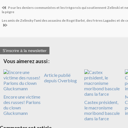
Pour les deniers communistes et les trègorois qui soutiennent Zelinski et 
la pègre
Les amis de Zelinsky l'ami des assasins de Rogé Barbé, des frères Lagadec et de 
S'inscrire à la newsletter
Vous aimerez aussi :
Article publié
depuis Overblog
Encore une victime
M
des russes! Parlons
Castex président,
C
du clown
le macronisme
p
Glucksmann
moribond bascule
i
dans la farce