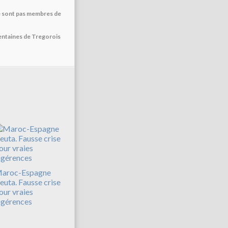
ne sont pas membres de
centaines de Tregorois
aroc-Espagne
euta. Fausse crise
our vraies
ngérences