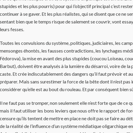
stupides et les plus pourris) pour qui l’objectif principal c’est res
continuer à se gaver. Et les plus réalistes, qui se disent que ce ne se
sentant bien que le temps risque de salement se couvrir, vont essa
leurs fesses.
Toutes les convulsions du système, politiques, judiciaires, les cam
mensonges éhontés, les fausses contradictions, les lynchages méd
Fédorova), la mise en avant des plus stupides (coucou Loiseau, co
Barbut), doivent être analysés à la lumière du désarroi, voire de la p
caste. Et crée indiscutablement des dangers qu’il faut prévoir et aux
préparer. Mais sans surestimer la force de la bête dont il n’est pas i
considérer qu’elle est au bout du rouleau. Et par conséquent bien sû
Il ne faut pas se tromper, non seulement elle n’est forte que de ce qu
mais il faut utiliser les bons leviers que nous offre le rapport de forc
censure qu’ils tentent de mettre en place ne doit pas se faire au dé
de la réalité de l’influence d’un système médiatique oligarchique en