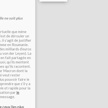
le ne soit plus
irtuelle que mène
’est de dérouler un
l s’agit de justifier
 comme en Roumanie.
es milliards d’euros
u von der Leyen). La
 en fait partagée en
uoi, qu’ils mentent
es qu’ils racontent.
our Macron dont la
i veut rester
lus pouvoir faire le
prendre que s’il y a
le et rapide pour la
ssation par
le
e message.
e ceux (les plus