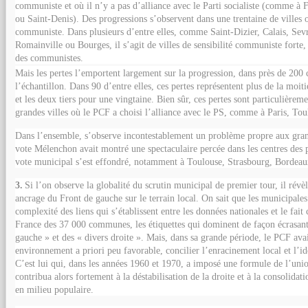
communiste et où il n’y a pas d’alliance avec le Parti socialiste (comme à 
ou Saint-Denis). Des progressions s’observent dans une trentaine de villes o
communiste. Dans plusieurs d’entre elles, comme Saint-Dizier, Calais, Sevr
Romainville ou Bourges, il s’agit de villes de sensibilité communiste forte,
des communistes.
Mais les pertes l’emportent largement sur la progression, dans près de 20
l’échantillon. Dans 90 d’entre elles, ces pertes représentent plus de la moi
et les deux tiers pour une vingtaine. Bien sûr, ces pertes sont particulièreme
grandes villes où le PCF a choisi l’alliance avec le PS, comme à Paris, To
Dans l’ensemble, s’observe incontestablement un problème propre aux grand
vote Mélenchon avait montré une spectaculaire percée dans les centres des p
vote municipal s’est effondré, notamment à Toulouse, Strasbourg, Bordeau
3.
Si l’on observe la globalité du scrutin municipal de premier tour, il révèl
ancrage du Front de gauche sur le terrain local. On sait que les municipales
complexité des liens qui s’établissent entre les données nationales et le fa
France des 37 000 communes, les étiquettes qui dominent de façon écrasante
gauche » et des « divers droite ». Mais, dans sa grande période, le PCF avai
environnement a priori peu favorable, concilier l’enracinement local et l’ide
C’est lui qui, dans les années 1960 et 1970, a imposé une formule de l’uni
contribua alors fortement à la déstabilisation de la droite et à la consolidat
en milieu populaire.