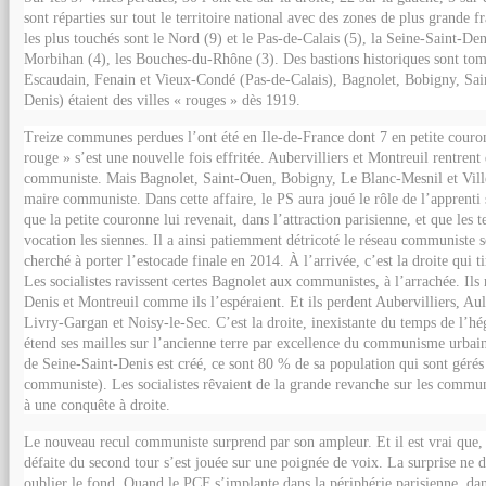
sont réparties sur tout le territoire national avec des zones de plus grande f
les plus touchés sont le Nord (9) et le Pas-de-Calais (5), la Seine-Saint-Den
Morbihan (4), les Bouches-du-Rhône (3). Des bastions historiques sont tom
Escaudain, Fenain et Vieux-Condé (Pas-de-Calais), Bagnolet, Bobigny, Sai
Denis) étaient des villes « rouges » dès 1919.
Treize communes perdues l’ont été en Ile-de-France dont 7 en petite couro
rouge » s’est une nouvelle fois effritée. Aubervilliers et Montreuil rentrent
communiste. Mais Bagnolet, Saint-Ouen, Bobigny, Le Blanc-Mesnil et Ville
maire communiste. Dans cette affaire, le PS aura joué le rôle de l’apprenti s
que la petite couronne lui revenait, dans l’attraction parisienne, et que les t
vocation les siennes. Il a ainsi patiemment détricoté le réseau communiste s
cherché à porter l’estocade finale en 2014. À l’arrivée, c’est la droite qui t
Les socialistes ravissent certes Bagnolet aux communistes, à l’arrachée. Ils
Denis et Montreuil comme ils l’espéraient. Et ils perdent Aubervilliers, Au
Livry-Gargan et Noisy-le-Sec. C’est la droite, inexistante du temps de l’
étend ses mailles sur l’ancienne terre par excellence du communisme urbai
de Seine-Saint-Denis est créé, ce sont 80 % de sa population qui sont gérés
communiste). Les socialistes rêvaient de la grande revanche sur les communis
à une conquête à droite.
Le nouveau recul communiste surprend par son ampleur. Et il est vrai que, d
défaite du second tour s’est jouée sur une poignée de voix. La surprise ne de
oublier le fond. Quand le PCF s’implante dans la périphérie parisienne, dans