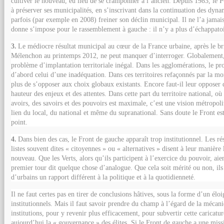
cultiver le nouveau, eu lieu de se cramponner à l’ancien. Depuis 1983, le 
à préserver ses municipalités, en s’inscrivant dans la continuation des dyna
parfois (par exemple en 2008) freiner son déclin municipal. Il ne l’a jama
donne s’impose pour le rassemblement à gauche : il n’y a plus d’échappatoi
3.
Le médiocre résultat municipal au cœur de la France urbaine, après le br
Mélenchon au printemps 2012, ne peut manquer d’interroger. Globalement,
problème d’implantation territoriale inégal. Dans les agglomérations, le pr
d’abord celui d’une inadéquation. Dans ces territoires refaçonnés par la mond
plus de s’opposer aux choix globaux existants. Encore faut-il leur opposer d
hauteur des enjeux et des attentes. Dans cette part du territoire national, où 
avoirs, des savoirs et des pouvoirs est maximale, c’est une vision métropolit
lien du local, du national et même du supranational. Sans doute le Front est-
point.
4.
Dans bien des cas, le Front de gauche apparaît trop institutionnel. Les rés
listes souvent dites « citoyennes » ou « alternatives » disent à leur manière 
nouveau. Que les Verts, alors qu’ils participent à l’exercice du pouvoir, aie
premier tour dit quelque chose d’analogue. Que cela soit mérité ou non, il
d’urbains un rapport différent à la politique et à la quotidienneté.
Il ne faut certes pas en tirer de conclusions hâtives, sous la forme d’un él
institutionnels. Mais il faut savoir prendre du champ à l’égard de la mécan
institutions, pour y revenir plus efficacement, pour subvertir cette caricatu
aujourd’hui la « gouvernance » des élites. Si le Front de gauche a une missio