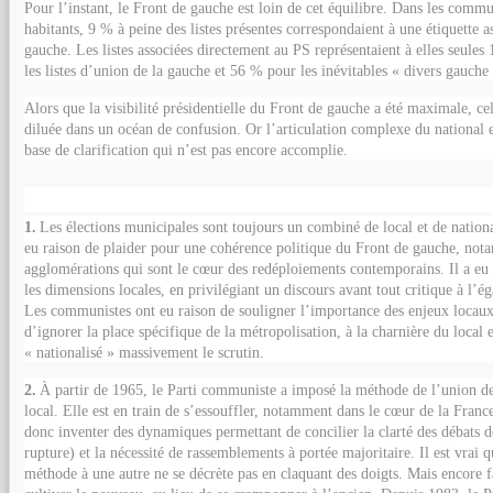
Pour l’instant, le Front de gauche est loin de cet équilibre. Dans les comm
habitants, 9 % à peine des listes présentes correspondaient à une étiquette a
gauche. Les listes associées directement au PS représentaient à elles seule
les listes d’union de la gauche et 56 % pour les inévitables « divers gauche 
Alors que la visibilité présidentielle du Front de gauche a été maximale, ce
diluée dans un océan de confusion. Or l’articulation complexe du national 
base de clarification qui n’est pas encore accomplie.
Réflexions finales
1.
Les élections municipales sont toujours un combiné de local et de nation
eu raison de plaider pour une cohérence politique du Front de gauche, not
agglomérations qui sont le cœur des redéploiements contemporains. Il a eu 
les dimensions locales, en privilégiant un discours avant tout critique à l’ég
Les communistes ont eu raison de souligner l’importance des enjeux locaux.
d’ignorer la place spécifique de la métropolisation, à la charnière du local e
« nationalisé » massivement le scrutin.
2.
À partir de 1965, le Parti communiste a imposé la méthode de l’union de 
local. Elle est en train de s’essouffler, notamment dans le cœur de la France
donc inventer des dynamiques permettant de concilier la clarté des débats d
rupture) et la nécessité de rassemblements à portée majoritaire. Il est vrai 
méthode à une autre ne se décrète pas en claquant des doigts. Mais encore fa