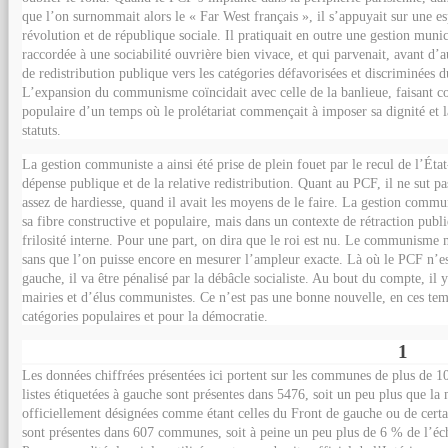
que l’on surnommait alors le « Far West français », il s’appuyait sur une 
révolution et de république sociale. Il pratiquait en outre une gestion munic
raccordée à une sociabilité ouvrière bien vivace, et qui parvenait, avant d’a
de redistribution publique vers les catégories défavorisées et discriminées 
L’expansion du communisme coïncidait avec celle de la banlieue, faisant co
populaire d’un temps où le prolétariat commençait à imposer sa dignité et la
statuts.
La gestion communiste a ainsi été prise de plein fouet par le recul de l’Éta
dépense publique et de la relative redistribution. Quant au PCF, il ne sut p
assez de hardiesse, quand il avait les moyens de le faire. La gestion commu
sa fibre constructive et populaire, mais dans un contexte de rétraction pub
frilosité interne. Pour une part, on dira que le roi est nu. Le communisme m
sans que l’on puisse encore en mesurer l’ampleur exacte. Là où le PCF n’est
gauche, il va être pénalisé par la débâcle socialiste. Au bout du compte, il
mairies et d’élus communistes. Ce n’est pas une bonne nouvelle, en ces temp
catégories populaires et pour la démocratie.
Front de gauche - Retour sur le premier tour [
1
]
Les données chiffrées présentées ici portent sur les communes de plus de 1
listes étiquetées à gauche sont présentes dans 5476, soit un peu plus que la 
officiellement désignées comme étant celles du Front de gauche ou de cert
sont présentes dans 607 communes, soit à peine un peu plus de 6 % de l’é