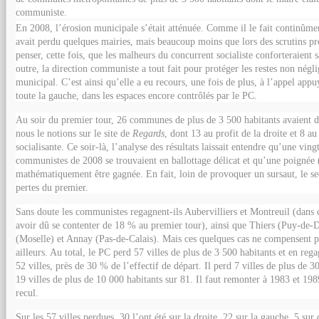
communiste.
En 2008, l’érosion municipale s’était atténuée. Comme il le fait continûme
avait perdu quelques mairies, mais beaucoup moins que lors des scrutins pr
penser, cette fois, que les malheurs du concurrent socialiste conforteraient sa
outre, la direction communiste a tout fait pour protéger les restes non né
municipal. C’est ainsi qu’elle a eu recours, une fois de plus, à l’appel ap
toute la gauche, dans les espaces encore contrôlés par le PC.
Au soir du premier tour, 26 communes de plus de 3 500 habitants avaient 
nous le notions sur le site de
Regards
, dont 13 au profit de la droite et 8 au
socialisante. Ce soir-là, l’analyse des résultats laissait entendre qu’une ving
communistes de 2008 se trouvaient en ballottage délicat et qu’une poignée 
mathématiquement être gagnée. En fait, loin de provoquer un sursaut, le se
pertes du premier.
Sans doute les communistes regagnent-ils Aubervilliers et Montreuil (dans c
avoir dû se contenter de 18 % au premier tour), ainsi que Thiers (Puy-d
(Moselle) et Annay (Pas-de-Calais). Mais ces quelques cas ne compensent pa
ailleurs. Au total, le PC perd 57 villes de plus de 3 500 habitants et en rega
52 villes, près de 30 % de l’effectif de départ. Il perd 7 villes de plus de 3
19 villes de plus de 10 000 habitants sur 81. Il faut remonter à 1983 et 198
recul.
Sur les 57 villes perdues, 30 l’ont été sur la droite, 22 sur la gauche, 5 sur 