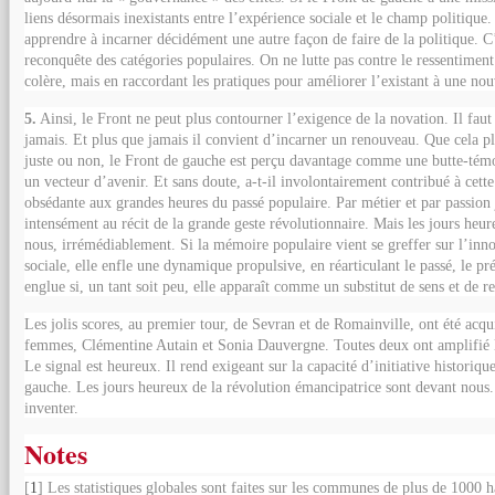
liens désormais inexistants entre l’expérience sociale et le champ politique.
apprendre à incarner décidément une autre façon de faire de la politique. C
reconquête des catégories populaires. On ne lutte pas contre le ressentiment
colère, mais en raccordant les pratiques pour améliorer l’existant à une nou
5.
Ainsi, le Front ne peut plus contourner l’exigence de la novation. Il faut
jamais. Et plus que jamais il convient d’incarner un renouveau. Que cela pl
juste ou non, le Front de gauche est perçu davantage comme une butte-té
un vecteur d’avenir. Et sans doute, a-t-il involontairement contribué à cett
obsédante aux grandes heures du passé populaire. Par métier et par passion 
intensément au récit de la grande geste révolutionnaire. Mais les jours heur
nous, irrémédiablement. Si la mémoire populaire vient se greffer sur l’inn
sociale, elle enfle une dynamique propulsive, en réarticulant le passé, le pré
englue si, un tant soit peu, elle apparaît comme un substitut de sens et de r
Les jolis scores, au premier tour, de Sevran et de Romainville, ont été acqu
femmes, Clémentine Autain et Sonia Dauvergne. Toutes deux ont amplifié l
Le signal est heureux. Il rend exigeant sur la capacité d’initiative historiq
gauche. Les jours heureux de la révolution émancipatrice sont devant nous. 
inventer.
Notes
[
1
] Les statistiques globales sont faites sur les communes de plus de 1000 h