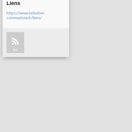
Liens
https://www.initiative-
communiste.fr/liens/
RSS