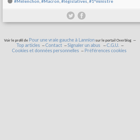
,
,
,
#Mélenchon
#Macron
#législatives
#1°ministre
Pour une vraie gauche à Lannion
Voir le profil de
sur le portail Overblog
Top articles
Contact
Signaler un abus
C.G.U.
Cookies et données personnelles
Préférences cookies