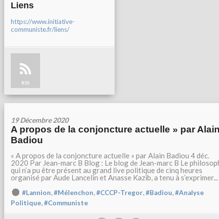
Liens
https://www.initiative-
communiste.fr/liens/
RSS
19 Décembre 2020
A propos de la conjoncture actuelle » par Alai
Badiou
« A propos de la conjoncture actuelle » par Alain Badiou 4 déc.
2020 Par Jean-marc B Blog : Le blog de Jean-marc B Le philosop
qui n’a pu être présent au grand live politique de cinq heures
organisé par Aude Lancelin et Anasse Kazib, a tenu à s’exprimer...
,
,
,
,
#Lannion
#Mélenchon
#CCCP-Tregor
#Badiou
#Analyse
,
Politique
#Communiste