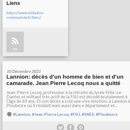
Liens
https://www.initiative-
communiste.fr/liens/
RSS
10 Décembre 2021
Lannion: décès d'un homme de bien et d'un
camarade. Jean Pierre Lecoq nous a quitté
Jean-Pierre Lecoq, professeur à la retraite du lycée Félix-Le-
Dantec et militant très actif de la FSU est décédé brutalement à
l’âge de 69 ans. Et son décès a créé une vive émotion, à Lannion 
Ploubezre où il résidait mais aussi dans e département et...
,
,
,
,
#Lannion
#Jean-Pierre Lecoq
#FSU
#SNES
#Ploubezre