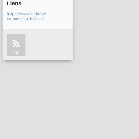
Liens
https://www.initiative-
communiste.fr/liens/
RSS