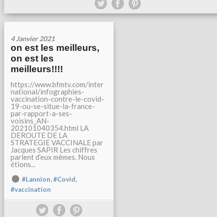
4 Janvier 2021
on est les meilleurs,
on est les
meilleurs!!!!
https://www.bfmtv.com/inter
national/infographies-
vaccination-contre-le-covid-
19-ou-se-situe-la-france-
par-rapport-a-ses-
voisins_AN-
202101040354.html LA
DEROUTE DE LA
STRATEGIE VACCINALE par
Jacques SAPIR Les chiffres
parlent d’eux mêmes. Nous
étions...
,
,
#Lannion
#Covid
#vaccination