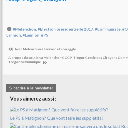
,
,
,
#Mélenchon
#Election présidentielle 2017
#Communiste
#C
,
,
Lannion
#Lannion
#PS
Avec Melenchon à Lannion et son agglo
A propos du soutien à Mélenchon CCCP-Tregor Cercle des Citoyens Commu
Trégor communique
S'inscrire à la newsletter
Vous aimerez aussi :
Le PS à Matignon? Que vont faire les supplétifs?