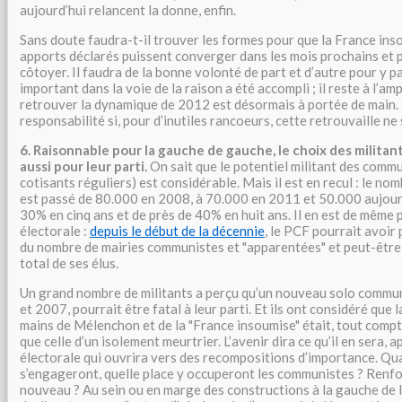
aujourd’hui relancent la donne, enfin.
Sans doute faudra-t-il trouver les formes pour que la France in
apports déclarés puissent converger dans les mois prochains et 
côtoyer. Il faudra de la bonne volonté de part et d’autre pour y p
important dans la voie de la raison a été accompli ; il reste à l’ampl
retrouver la dynamique de 2012 est désormais à portée de main. 
responsabilité si, pour d’inutiles rancoeurs, cette retrouvaille ne 
6. Raisonnable pour la gauche de gauche, le choix des militan
aussi pour leur parti.
On sait que le potentiel militant des comm
cotisants réguliers) est considérable. Mais il est en recul : le nom
est passé de 80.000 en 2008, à 70.000 en 2011 et 50.000 aujourd
30% en cinq ans et de près de 40% en huit ans. Il en est de même p
électorale :
depuis le début de la décennie
, le PCF pourrait avoi
du nombre de mairies communistes et "apparentées" et peut-être
total de ses élus.
Un grand nombre de militants a perçu qu’un nouveau solo comm
et 2007, pourrait être fatal à leur parti. Et ils ont considéré que l
mains de Mélenchon et de la "France insoumise" était, tout compte
que celle d’un isolement meurtrier. L’avenir dira ce qu’il en sera, 
électorale qui ouvrira vers des recompositions d’importance. Qua
s’engageront, quelle place y occuperont les communistes ? Renfo
nouveau ? Au sein ou en marge des constructions à la gauche de 