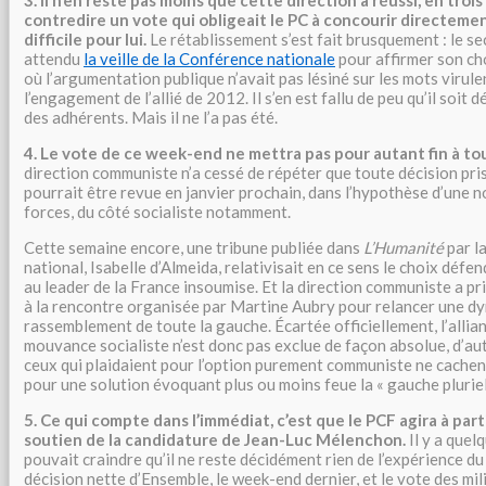
3. Il n’en reste pas moins que cette direction a réussi, en troi
contredire un vote qui obligeait le PC à concourir directement
difficile pour lui.
Le rétablissement s’est fait brusquement : le se
attendu
la veille de la Conférence nationale
pour affirmer son ch
où l’argumentation publique n’avait pas lésiné sur les mots virule
l’engagement de l’allié de 2012. Il s’en est fallu de peu qu’il soit
des adhérents. Mais il ne l’a pas été.
4. Le vote de ce week-end ne mettra pas pour autant fin à to
direction communiste n’a cessé de répéter que toute décision prise,
pourrait être revue en janvier prochain, dans l’hypothèse d’une n
forces, du côté socialiste notamment.
Cette semaine encore, une tribune publiée dans
L’Humanité
par l
national, Isabelle d’Almeida, relativisait en ce sens le choix défen
au leader de la France insoumise. Et la direction communiste a pri
à la rencontre organisée par Martine Aubry pour relancer une d
rassemblement de toute la gauche. Écartée officiellement, l’allian
mouvance socialiste n’est donc pas exclue de façon absolue, d’au
ceux qui plaidaient pour l’option purement communiste ne cachent
pour une solution évoquant plus ou moins feue la « gauche pluriel
5. Ce qui compte dans l’immédiat, c’est que le PCF agira à par
soutien de la candidature de Jean-Luc Mélenchon.
Il y a quel
pouvait craindre qu’il ne reste décidément rien de l’expérience d
décision nette d’Ensemble, le week-end dernier, et le vote des m