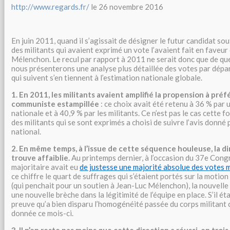
http://www.regards.fr/
le 26 novembre 2016
En juin 2011, quand il s’agissait de désigner le futur candidat s
des militants qui avaient exprimé un vote l’avaient fait en faveur
Mélenchon. Le recul par rapport à 2011 ne serait donc que de qu
nous présenterons une analyse plus détaillée des votes par dép
qui suivent s’en tiennent à l’estimation nationale globale.
1. En 2011, les militants avaient amplifié la propension à pré
communiste estampillée
: ce choix avait été retenu à 36 % par
nationale et à 40,9 % par les militants. Ce n’est pas le cas cette f
des militants qui se sont exprimés a choisi de suivre l’avis donné 
national.
2. En même temps, à l’issue de cette séquence houleuse, la di
trouve affaiblie.
Au printemps dernier, à l’occasion du 37e Congr
majoritaire avait eu
de justesse une majorité absolue des votes m
ce chiffre le quart de suffrages qui s’étaient portés sur la moti
(qui penchait pour un soutien à Jean-Luc Mélenchon), la nouvell
une nouvelle brèche dans la légitimité de l’équipe en place. S’il é
preuve qu’a bien disparu l’homogénéité passée du corps militant 
donnée ce mois-ci.