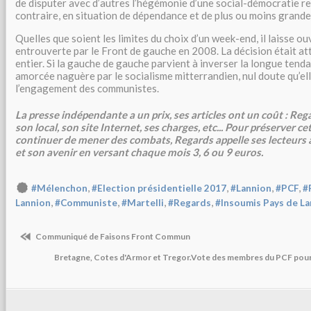
de disputer avec d’autres l’hégémonie d’une social-démocratie re
contraire, en situation de dépendance et de plus ou moins grande
Quelles que soient les limites du choix d’un week-end, il laisse ou
entrouverte par le Front de gauche en 2008. La décision était at
entier. Si la gauche de gauche parvient à inverser la longue tend
amorcée naguère par le socialisme mitterrandien, nul doute qu’ell
l’engagement des communistes.
La presse indépendante a un prix, ses articles ont un coût : Rega
son local, son site Internet, ses charges, etc... Pour préserver 
continuer de mener des combats, Regards appelle ses lecteurs 
et son avenir en versant chaque mois 3, 6 ou 9 euros.
,
,
,
,
#Mélenchon
#Election présidentielle 2017
#Lannion
#PCF
#
,
,
,
,
Lannion
#Communiste
#Martelli
#Regards
#Insoumis Pays de L
Communiqué de Faisons Front Commun
Bretagne, Cotes d'Armor et Tregor.Vote des membres du PCF pou