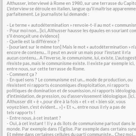
Althusser, interviewé à Rome en 1980, sur une terrasse du Capito
L'interview se déroule en italien, langue qu'il maîtrise apparemm
parfaitement. Le journaliste lui demande :
- Le terme « autodétermination » renvoie-t-il au mot « communis
- Pour moi non... [ici, Althusser hausse les épaules en souriant c
s'il énonçait une évidence]
- Quelle est la différence ?
- [souriant sur le même ton] Mais le mot « autodétermination » n'
encore de contenu... Il peut en avoir un mais pour l'instant il n'a
aucun contenu... A l'inverse, le communisme, lui, existe. L'autoges
n'existe pas, mais le communisme existe. Il existe par exemple ici,
entre nous, sur cette terrasse de Rome.
- Comment ça ?
- En quel sens ? Le communisme est un... mode de production, ou
n'existent ni rapports économiques d'exploitation, ni rapports
politiques de domination et de soumission, ni rapports idéologiq
d'intimidation, de pression, ou d'asservissement idéologique. [ici,
Althusser dit « è », pour dire à la fois « et » et « bien sûr, vous
voyez bien, c'est évident... »] « Et »... entre nous il n'y a pas de
tels rapports !
- Entre nous, à cet instant ?
- Oui, à cet instant ! Il y a ds îlots de communisme partout dans le
monde. Par exemple dans l’Église. Par exemple dans certains synd
Et même dans certaines cellules du parti communiste... Chez moi..