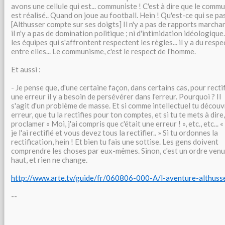
avons une cellule qui est... communiste ! C'est à dire que le comm
est réalisé.. Quand on joue au football. Hein ! Qu'est-ce qui se pa
[Althusser compte sur ses doigts] Il n'y a pas de rapports marchan
il n'y a pas de domination politique ; ni d'intimidation idéologique..
les équipes qui s'affrontent respectent les règles... il y a du respe
entre elles... Le communisme, c'est le respect de l'homme.
Et aussi :
- Je pense que, d'une certaine façon, dans certains cas, pour recti
une erreur il y a besoin de persévérer dans l'erreur. Pourquoi ? Il
s'agit d'un problème de masse. Et si comme intellectuel tu décou
erreur, que tu la rectifies pour ton comptes, et si tu te mets à dire,
proclamer « Moi, j'ai compris que c'était une erreur ! », etc., etc... «
je l'ai rectifié et vous devez tous la rectifier.. » Si tu ordonnes la
rectification, hein ! Et bien tu fais une sottise. Les gens doivent
comprendre les choses par eux-mêmes. Sinon, c'est un ordre venu
haut, et rien ne change.
http://www.arte.tv/guide/fr/060806-000-A/l-aventure-althuss
--