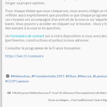
forger sa propre opinion.
Pour chaque thème que nous comparons, nous avons rédigé un ré
refléter aussi explicitement que possible ce que chaque progra
ces résumés est accompagné d'un extrait de la source sur laque
basés. Vous pouvez y accéder en cliquant sur le bouton . Vous y
lien menant à la source en question.
Un
formulaire de contact
est à votre disposition si vous avez de
(pertinentes, constructives et polies) à nous adresser.
Consulter le programme de la France Insoumise:
https://laec.fr/sommaire
,
,
,
,
#Mélenchon
#Présidentielle 2017
#Fillon
#Macron
#Lannion
#CCCP Lannion
Piketty pour Mélenchon au 2° tour! Et dénonce l'incompétence de Mac
Deux sondages....l'un traditionnel, l'autre bi