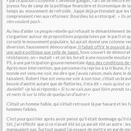
« participation citoyenne », devenue gadget, l’art de se mettre en
joyeux feu de camp de la politique financière et économique de la
temps au mouvement de refroidir.. Juppé déjà prétendait que les 
comprenaient rien aux réformes: Bourdieu lui a rétorqué: «
Ils o
n’en veulent pas!
« .
Au lieu d’aider ce peuple rebelle qui refusait le démantèlement de
s’organiser autour de propositions popularisées par le parti et q
corseté le mouvement populaire, lui aurait donné une colonne vert
diversion, faussement démocratique.
Il fallait offrir le pouvoir à
une autre politique que celle de Juppé.
Sous couvert de démocratie
résistances, on « mutait » et on les livrait à une nouvelle mouture
PS, à une participation gouvernementale d
ans des conditions de 
Après mon intervention, que personne n’a reprise à la tribune, il y
monde est venu me voir, me dire que j’avais raison, mais dans le déb
taisaient. Robert Hue est venu me voir à son tour, c’était un bra
besoin d’amitié autant que de flatteries, il m’a dit «
mais qu’est-ce 
danielle
? »je lui ai répondu «
Si tu ne sais pas quoi faire prends t
et mets là sur la tête de quelqu’un d’autre! »
C’était un homme faible, qui s’était retrouvé là par hasard et les 
hommes faibles.
C’est pourquoi hier après avoir pensé qu’il était dommage qu’il n’
tôt, j’ai réfléchi que si ce n’avait été lui ça aurait été un autre : l
manquaient pas. Surtout quand j’ai essayé de mettre en garde m