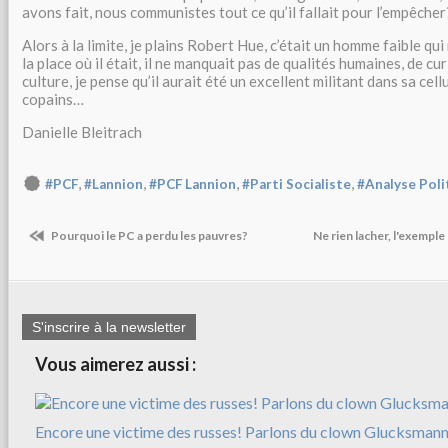
avons fait, nous communistes tout ce qu’il fallait pour l’empêcher
Alors à la limite, je plains Robert Hue, c’était un homme faible qui
la place où il était, il ne manquait pas de qualités humaines, de cur
culture, je pense qu’il aurait été un excellent militant dans sa cell
copains…
Danielle Bleitrach
,
,
,
,
#PCF
#Lannion
#PCF Lannion
#Parti Socialiste
#Analyse Poli
Pourquoi le PC a perdu les pauvres?
Ne rien lacher, l'exempl
S'inscrire à la newsletter
Vous aimerez aussi :
Encore une victime des russes! Parlons du clown Glucksman