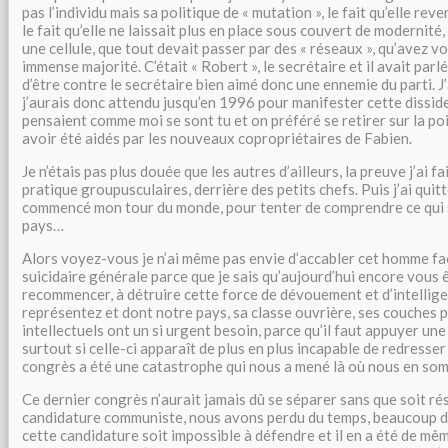
pas l’individu mais sa politique de « mutation », le fait qu’elle reven
le fait qu’elle ne laissait plus en place sous couvert de modernité, n
une cellule, que tout devait passer par des « réseaux », qu’avez v
immense majorité. C’était « Robert », le secrétaire et il avait par
d’être contre le secrétaire bien aimé donc une ennemie du parti. J
j’aurais donc attendu jusqu’en 1996 pour manifester cette dissid
pensaient comme moi se sont tu et on préféré se retirer sur la po
avoir été aidés par les nouveaux copropriétaires de Fabien.
Je n’étais pas plus douée que les autres d’ailleurs, la preuve j’ai fa
pratique groupusculaires, derrière des petits chefs. Puis j’ai quitté
commencé mon tour du monde, pour tenter de comprendre ce qui 
pays…
Alors voyez-vous je n’ai même pas envie d’accabler cet homme fa
suicidaire générale parce que je sais qu’aujourd’hui encore vous 
recommencer, à détruire cette force de dévouement et d’intellig
représentez et dont notre pays, sa classe ouvrière, ses couches p
intellectuels ont un si urgent besoin, parce qu’il faut appuyer un
surtout si celle-ci apparaît de plus en plus incapable de redresser l
congrès a été une catastrophe qui nous a mené là où nous en so
Ce dernier congrès n’aurait jamais dû se séparer sans que soit rés
candidature communiste, nous avons perdu du temps, beaucoup d
cette candidature soit impossible à défendre et il en a été de mê