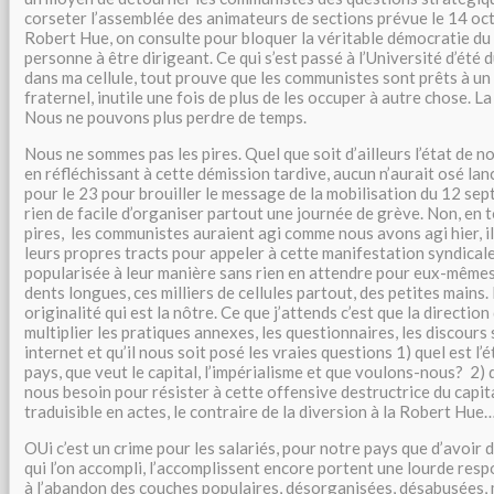
corseter l’assemblée des animateurs de sections prévue le 14 oc
Robert Hue, on consulte pour bloquer la véritable démocratie du p
personne à être dirigeant. Ce qui s’est passé à l’Université d’été 
dans ma cellule, tout prouve que les communistes sont prêts à un
fraternel, inutile une fois de plus de les occuper à autre chose. La
Nous ne pouvons plus perdre de temps.
Nous ne sommes pas les pires. Quel que soit d’ailleurs l’état de n
en réfléchissant à cette démission tardive, aucun n’aurait osé la
pour le 23 pour brouiller le message de la mobilisation du 12 septe
rien de facile d’organiser partout une journée de grève. Non, en
pires, les communistes auraient agi comme nous avons agi hier, il
leurs propres tracts pour appeler à cette manifestation syndicale, 
popularisée à leur manière sans rien en attendre pour eux-mêmes
dents longues, ces milliers de cellules partout, des petites mains. 
originalité qui est la nôtre. Ce que j’attends c’est que la direction
multiplier les pratiques annexes, les questionnaires, les discours 
internet et qu’il nous soit posé les vraies questions 1) quel est l
pays, que veut le capital, l’impérialisme et que voulons-nous? 2) 
nous besoin pour résister à cette offensive destructrice du capit
traduisible en actes, le contraire de la diversion à la Robert Hue
OUi c’est un crime pour les salariés, pour notre pays que d’avoir d
qui l’on accompli, l’accomplissent encore portent une lourde respon
à l’abandon des couches populaires, désorganisées, désabusées, 