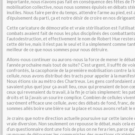
importante, nous n’avons pas fait en conséquence des fêtes de l
mobilisation collective, nous nous sommes épuisés en débats stéri
inutiles. Nous faire perdre du temps, attendre l’arme au pied, est 
d’épuisement du parti, ça et notre désir de croire en nos dirigeant
Cette caricature de démocratie et vraie stérilisation est l’utilisa
combats avaient fait de nous les plus disciplinés des combattant
l’autodestruction, et effectivement le nom de Robert Hue restera
cette dérive, mais il n’est pas le seul et il a simplement comme tant
meilleur de ce que nous sommes pour nous détruire.
Allons-nous continuer ou aurons-nous la force de mener le débat
l’année prochaine mais tout de suite? C’est urgent, il suffit de v
confrontés, la cacophonie de la première mobilisation contre la lo
cellule, nous avons distribué des tracts pour appeler à la manife
Nous étions six au métro des Chartreux. Les gens confondaient
savaient plus quel jour ça avait lieu, ceux qui prenaient de bon cœ
ceux qui revenaient du travail, à la fin je criais simplement: les pa
droits et là j’avais un sourire complice. Combien de cellules viven
sacrément efficace une cellule, avec des débats de fond, franc, de
sommes allés boire une bière sur la place et nous avons refait le
Je crains que notre direction actuelle poursuive sur cette lancée
vraie diversion. Non seulement on repousse le débat, mais cela es
d’un questionnaire dont une fois de plus on ne fera rien, parce qu’i
un moyen de détourner les communistes des questions stratégique