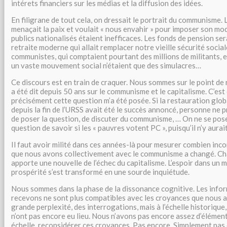
intérets financiers sur les médias et la diffusion des idées.
En filigrane de tout cela, on dressait le portrait du communisme. 
menaçait la paix et voulait « nous envahir » pour imposer son mod
publics nationalisés étaient inefficaces. Les fonds de pension se
retraite moderne qui allait remplacer notre vieille sécurité social
communistes, qui comptaient pourtant des millions de militants, 
un vaste mouvement social n’étaient que des simulacres…
Ce discours est en train de craquer. Nous sommes sur le point de 
a été dit depuis 50 ans sur le communisme et le capitalisme. C’est
précisément cette question m’a été posée. Si la restauration glob
depuis la fin de l’URSS avait été le succès annoncé, personne ne 
de poser la question, de discuter du communisme, … On ne se poser
question de savoir si les « pauvres votent PC », puisqu’il n’y aurai
Il faut avoir milité dans ces années-là pour mesurer combien inc
que nous avons collectivement avec le communisme a changé. Ch
apporte une nouvelle de l’échec du capitalisme. L’espoir dans un 
prospérité s’est transformé en une sourde inquiétude.
Nous sommes dans la phase de la dissonance cognitive. Les info
recevons ne sont plus compatibles avec les croyances que nous a
grande perplexité, des interrogations, mais à l’échelle historiqu
n’ont pas encore eu lieu. Nous n’avons pas encore assez d’élément
échelle, reconsidérer ces croyances. Pas encore. Simplement pas