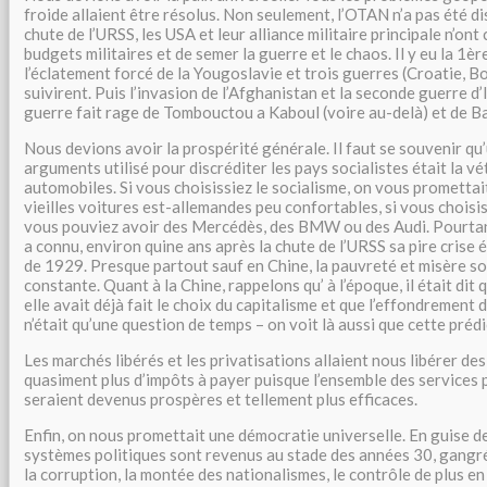
froide allaient être résolus. Non seulement, l’OTAN n’a pas été di
chute de l’URSS, les USA et leur alliance militaire principale n’on
budgets militaires et de semer la guerre et le chaos. Il y eu la 1èr
l’éclatement forcé de la Yougoslavie et trois guerres (Croatie, B
suivirent. Puis l’invasion de l’Afghanistan et la seconde guerre d’I
guerre fait rage de Tombouctou a Kaboul (voire au-delà) et de Ba
Nous devions avoir la prospérité générale. Il faut se souvenir qu
arguments utilisé pour discréditer les pays socialistes était la vé
automobiles. Si vous choisissiez le socialisme, on vous promettait
vieilles voitures est-allemandes peu confortables, si vous choisis
vous pouviez avoir des Mercédès, des BMW ou des Audi. Pourtant
a connu, environ quine ans après la chute de l’URSS sa pire crise
de 1929. Presque partout sauf en Chine, la pauvreté et misère s
constante. Quant à la Chine, rappelons qu’ à l’époque, il était di
elle avait déjà fait le choix du capitalisme et que l’effondremen
n’était qu’une question de temps – on voit là aussi que cette prédi
Les marchés libérés et les privatisations allaient nous libérer de
quasiment plus d’impôts à payer puisque l’ensemble des services p
seraient devenus prospères et tellement plus efficaces.
Enfin, on nous promettait une démocratie universelle. En guise de
systèmes politiques sont revenus au stade des années 30, gangrén
la corruption, la montée des nationalismes, le contrôle de plus en