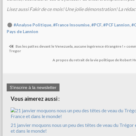
Lisez aussi Fakir de ce mois! Une jolie démonstration! La rédac
,
,
,
,
#Analyse Politique
#France Insoumise
#PCF
#PCF Lannion
#
Pays de Lannion
Bas les pattes devant le Venezuela, aucune ingérence étrangère ! » co
Tregor
A propos du retrait de la vie politique de Robert H
S'inscrire à la newsletter
Vous aimerez aussi :
21 janvier moquons nous un peu des têtes de veau du Trégor e
et dans le monde!