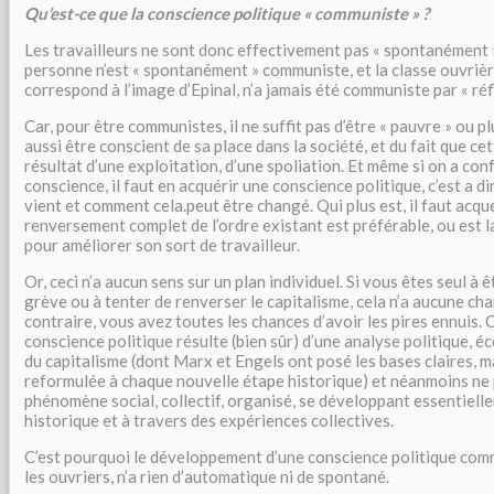
Qu’est-ce que la conscience politique « communiste » ?
Les travailleurs ne sont donc effectivement pas « spontanément 
personne n’est « spontanément » communiste, et la classe ouvrièr
correspond à l’image d’Epinal, n’a jamais été communiste par « ré
Car, pour être communistes, il ne suffit pas d’être « pauvre » ou plu
aussi être conscient de sa place dans la société, et du fait que ce
résultat d’une exploitation, d’une spoliation. Et même si on a co
conscience, il faut en acquérir une conscience politique, c’est a d
vient et comment cela.peut être changé. Qui plus est, il faut acqué
renversement complet de l’ordre existant est préférable, ou est la
pour améliorer son sort de travailleur.
Or, ceci n’a aucun sens sur un plan individuel. Si vous êtes seul à 
grève ou à tenter de renverser le capitalisme, cela n’a aucune ch
contraire, vous avez toutes les chances d’avoir les pires ennuis. 
conscience politique résulte (bien sûr) d’une analyse politique, 
du capitalisme (dont Marx et Engels ont posé les bases claires, ma
reformulée à chaque nouvelle étape historique) et néanmoins ne 
phénomène social, collectif, organisé, se développant essentiell
historique et à travers des expériences collectives.
C’est pourquoi le développement d’une conscience politique com
les ouvriers, n’a rien d’automatique ni de spontané.