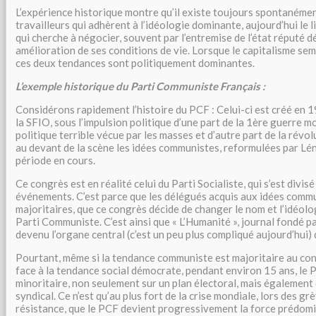
L’expérience historique montre qu’il existe toujours spontanémen
travailleurs qui adhèrent à l’idéologie dominante, aujourd’hui le l
qui cherche à négocier, souvent par l’entremise de l’état réputé 
amélioration de ses conditions de vie. Lorsque le capitalisme sem
ces deux tendances sont politiquement dominantes.
L’exemple historique du Parti Communiste Français :
Considérons rapidement l’histoire du PCF : Celui-ci est créé en 
la SFIO, sous l’impulsion politique d’une part de la 1ère guerre 
politique terrible vécue par les masses et d’autre part de la révol
au devant de la scène les idées communistes, reformulées par Léni
période en cours.
Ce congrès est en réalité celui du Parti Socialiste, qui s’est divis
événements. C’est parce que les délégués acquis aux idées comm
majoritaires, que ce congrès décide de changer le nom et l’idéolog
Parti Communiste. C’est ainsi que « L’Humanité », journal fondé p
devenu l’organe central (c’est un peu plus compliqué aujourd’hui)
Pourtant, même si la tendance communiste est majoritaire au co
face à la tendance social démocrate, pendant environ 15 ans, le P
minoritaire, non seulement sur un plan électoral, mais égalemen
syndical. Ce n’est qu’au plus fort de la crise mondiale, lors des gr
résistance, que le PCF devient progressivement la force prédom