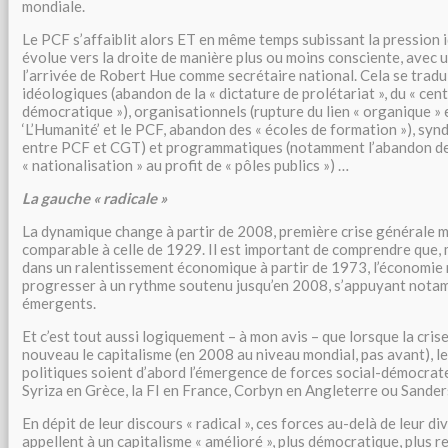
mondiale.
Le PCF s’affaiblit alors ET en même temps subissant la pression
évolue vers la droite de manière plus ou moins consciente, avec
l’arrivée de Robert Hue comme secrétaire national. Cela se tradui
idéologiques (abandon de la « dictature de prolétariat », du « cen
démocratique »), organisationnels (rupture du lien « organique » 
‘L’Humanité’ et le PCF, abandon des « écoles de formation »), synd
entre PCF et CGT) et programmatiques (notamment l’abandon de 
« nationalisation » au profit de « pôles publics ») …
La gauche « radicale »
La dynamique change à partir de 2008, première crise générale m
comparable à celle de 1929. Il est important de comprendre que, 
dans un ralentissement économique à partir de 1973, l’économie
progresser à un rythme soutenu jusqu’en 2008, s’appuyant notam
émergents.
Et c’est tout aussi logiquement – à mon avis – que lorsque la cris
nouveau le capitalisme (en 2008 au niveau mondial, pas avant), l
politiques soient d’abord l’émergence de forces social-démocrate
Syriza en Grèce, la FI en France, Corbyn en Angleterre ou Sande
En dépit de leur discours « radical », ces forces au-delà de leur di
appellent à un capitalisme « amélioré », plus démocratique, plus red