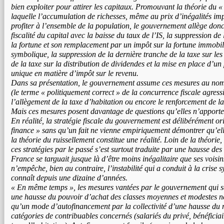
bien exploiter pour attirer les capitaux. Promouvant la théorie du «
laquelle l’accumulation de richesses, même au prix d’inégalités imp
profiter à l’ensemble de la population, le gouvernement allège don
fiscalité du capital avec la baisse du taux de l’IS, la suppression de 
la fortune et son remplacement par un impôt sur la fortune immobi
symbolique, la suppression de la dernière tranche de la taxe sur les 
de la taxe sur la distribution de dividendes et la mise en place d’un
unique en matière d’impôt sur le revenu.
Dans sa présentation, le gouvernement assume ces mesures au nom de
(le terme « politiquement correct » de la concurrence fiscale agress
l’allègement de la taxe d’habitation ou encore le renforcement de la
Mais ces mesures posent davantage de questions qu’elles n’apport
En réalité, la stratégie fiscale du gouvernement est délibérément or
finance » sans qu’un fait ne vienne empiriquement démontrer qu’elle 
la théorie du ruissellement constitue une réalité. Loin de la théorie
ces stratégies par le passé s’est surtout traduite par une hausse des 
France se targuait jusque là d’être moins inégalitaire que ses voisi
n’empêche, bien au contraire, l’instabilité qui a conduit à la crise
connaît depuis une dizaine d’années.
« En même temps », les mesures vantées par le gouvernement qui se
une hausse du pouvoir d’achat des classes moyennes et modestes ne 
qu’un mode d’autofinancement par la collectivité d’une hausse du 
catégories de contribuables concernés (salariés du privé, bénéficiai