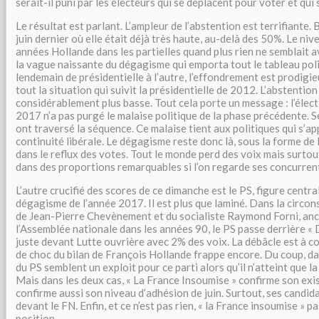
serait-il puni par les électeurs qui se déplacent pour voter et qui s
Le résultat est parlant. L’ampleur de l’abstention est terrifiante. 
juin dernier où elle était déjà très haute, au-delà des 50%. Le nive
années Hollande dans les partielles quand plus rien ne semblait a
la vague naissante du dégagisme qui emporta tout le tableau poli
lendemain de présidentielle à l’autre, l’effondrement est prodigie
tout la situation qui suivit la présidentielle de 2012. L’abstention
considérablement plus basse. Tout cela porte un message : l’élect
2017 n’a pas purgé le malaise politique de la phase précédente. 
ont traversé la séquence. Ce malaise tient aux politiques qui s’a
continuité libérale. Le dégagisme reste donc là, sous la forme de 
dans le reflux des votes. Tout le monde perd des voix mais surtou
dans des proportions remarquables si l’on regarde ses concurren
L’autre crucifié des scores de ce dimanche est le PS, figure centra
dégagisme de l’année 2017. Il est plus que laminé. Dans la circons
de Jean-Pierre Chevènement et du socialiste Raymond Forni, anc
l’Assemblée nationale dans les années 90, le PS passe derrière « 
juste devant Lutte ouvrière avec 2% des voix. La débâcle est à cou
de choc du bilan de François Hollande frappe encore. Du coup, da
du PS semblent un exploit pour ce parti alors qu’il n’atteint que la
Mais dans les deux cas, « La France Insoumise » confirme son exi
confirme aussi son niveau d’adhésion de juin. Surtout, ses candi
devant le FN. Enfin, et ce n’est pas rien, « la France insoumise » p
position.