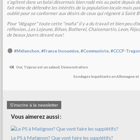
s'agitent dans un balai désormais bien rodé mis au point depuis d
fait mine de défendre les intérêts de la population locale mais p
oublié pour se conformer aux désirs de ceux qui règnent à Saint Br
Pour "dégager" toute cette "mafia" il y a du travail et bien peu d'
réflexion...Les Lejeune, Bihan, Botherel, Chaisemartin, Leon, Féje
de beaux jourrs devant eux!
,
,
,
#Mélenchon
#France Insoumise
#Communiste
#CCCP-Trego
Oui, Tsipras est un salaud. Demonstration
Sondages inquiétants en Allemagne et
S'inscrire à la newsletter
Vous aimerez aussi :
Le PS à Matignon? Que vont faire les supplétifs?