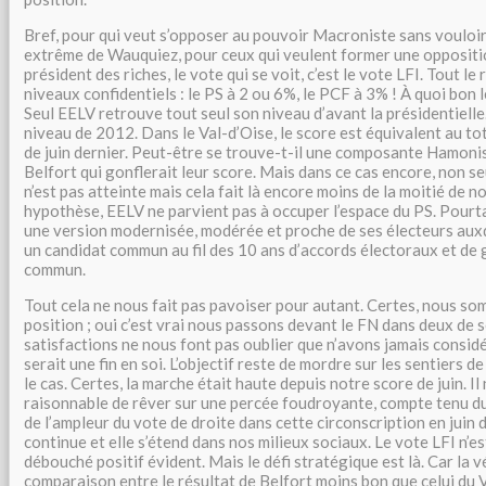
Bref, pour qui veut s’opposer au pouvoir Macroniste sans vouloir
extrême de Wauquiez, pour ceux qui veulent former une oppositi
président des riches, le vote qui se voit, c’est le vote LFI. Tout le
niveaux confidentiels : le PS à 2 ou 6%, le PCF à 3% ! À quoi bon l
Seul EELV retrouve tout seul son niveau d’avant la présidentielle. 
niveau de 2012. Dans le Val-d’Oise, le score est équivalent au to
de juin dernier. Peut-être se trouve-t-il une composante Hamonis
Belfort qui gonflerait leur score. Mais dans ce cas encore, non s
n’est pas atteinte mais cela fait là encore moins de la moitié de n
hypothèse, EELV ne parvient pas à occuper l’espace du PS. Pourtan
une version modernisée, modérée et proche de ses électeurs auxq
un candidat commun au fil des 10 ans d’accords électoraux et d
commun.
Tout cela ne nous fait pas pavoiser pour autant. Certes, nous s
position ; oui c’est vrai nous passons devant le FN dans deux de se
satisfactions ne nous font pas oublier que n’avons jamais consid
serait une fin en soi. L’objectif reste de mordre sur les sentiers de 
le cas. Certes, la marche était haute depuis notre score de juin. Il 
raisonnable de rêver sur une percée foudroyante, compte tenu du
de l’ampleur du vote de droite dans cette circonscription en juin 
continue et elle s’étend dans nos milieux sociaux. Le vote LFI n’e
débouché positif évident. Mais le défi stratégique est là. Car la v
comparaison entre le résultat de Belfort moins bon que celui du 