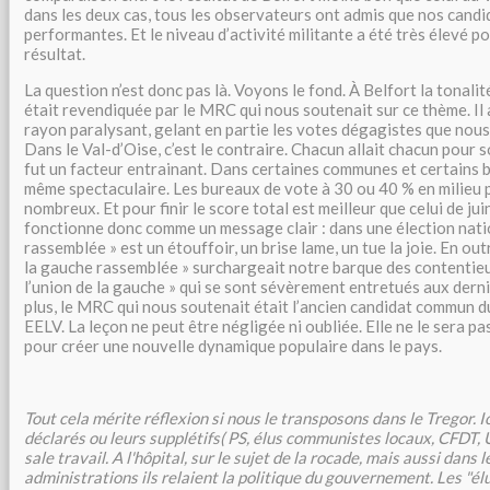
dans les deux cas, tous les observateurs ont admis que nos candi
performantes. Et le niveau d’activité militante a été très élevé po
résultat.
La question n’est donc pas là. Voyons le fond. À Belfort la tonali
était revendiquée par le MRC qui nous soutenait sur ce thème. I
rayon paralysant, gelant en partie les votes dégagistes que nous
Dans le Val-d’Oise, c’est le contraire. Chacun allait chacun pour 
fut un facteur entrainant. Dans certaines communes et certains b
même spectaculaire. Les bureaux de vote à 30 ou 40 % en milieu 
nombreux. Et pour finir le score total est meilleur que celui de jui
fonctionne donc comme un message clair : dans une élection natio
rassemblée » est un étouffoir, un brise lame, un tue la joie. En outr
la gauche rassemblée » surchargeait notre barque des contentieu
l’union de la gauche » qui se sont sévèrement entretués aux dern
plus, le MRC qui nous soutenait était l’ancien candidat commun 
EELV. La leçon ne peut être négligée ni oubliée. Elle ne le sera pas
pour créer une nouvelle dynamique populaire dans le pays.
Tout cela mérite réflexion si nous le transposons dans le Tregor. I
déclarés ou leurs supplétifs( PS, élus communistes locaux, CFDT,
sale travail. A l'hôpital, sur le sujet de la rocade, mais aussi dans l
administrations ils relaient la politique du gouvernement. Les "él