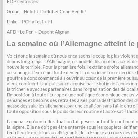
FDP centristes
Grüne = Hulot + Duflot et Cohn Bendit!
Linke = PCF à l'est + FI
AFD =Le Pen + Dupont Aignan
La semaine où l’Allemagne atteint le
Voici donc la semaine où nous encaissons le coup le plus violent
depuis longtemps. D’Allemagne, ce modèle des néolibéraux et de l
nouvelle terrible. Pour la première fois, l’extrême droite allema
un sondage. L’extrême droite devient la deuxième force derrière l
gouffre a donc commencé à s’ouvrir au cœur de la première puis
vieux continent. Une puissance acquise par le butin de l’annexion d
la tricherie avec ses partenaires dans l’organisation des délocalis
l’imposition à toute l’Europe d’une politique économique exclusi
demandes et besoins des retraités aisés, par la destruction des dr
masse des salariés allemands, par une coalition sans faille entre
toute opposition sous le poids de leur routine et auto-satisfact
La menace qu’une telle situation fait peser sur tout le continent n
la légère. Elle ne doit pas être enterrée sous les couplets lénifia
tenu lieu de doctrine aux dirigeants de la France au cours des deu