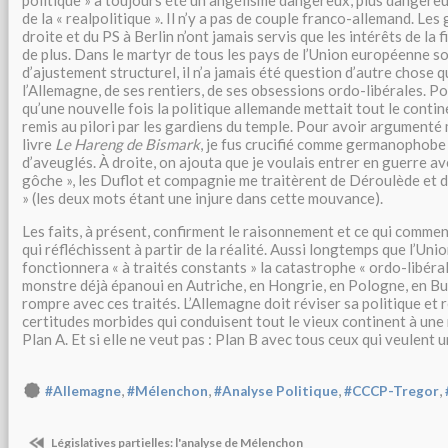
politique » a toujours été un angélisme dangereux, plus dangere
de la « realpolitique ». Il n’y a pas de couple franco-allemand. Le
droite et du PS à Berlin n’ont jamais servis que les intérêts de la 
de plus. Dans le martyr de tous les pays de l’Union européenne s
d’ajustement structurel, il n’a jamais été question d’autre chose q
l’Allemagne, de ses rentiers, de ses obsessions ordo-libérales. Po
qu’une nouvelle fois la politique allemande mettait tout le contin
remis au pilori par les gardiens du temple. Pour avoir argumenté
livre
Le Hareng de Bismark
, je fus crucifié comme germanophobe 
d’aveuglés. À droite, on ajouta que je voulais entrer en guerre av
gôche », les Duflot et compagnie me traitèrent de Déroulède et d
» (les deux mots étant une injure dans cette mouvance).
Les faits, à présent, confirment le raisonnement et ce qui commen
qui réfléchissent à partir de la réalité. Aussi longtemps que l’Un
fonctionnera « à traités constants » la catastrophe « ordo-libéral
monstre déjà épanoui en Autriche, en Hongrie, en Pologne, en Bulg
rompre avec ces traités. L’Allemagne doit réviser sa politique et
certitudes morbides qui conduisent tout le vieux continent à une
Plan A. Et si elle ne veut pas : Plan B avec tous ceux qui veulent
,
,
,
,
#Allemagne
#Mélenchon
#Analyse Politique
#CCCP-Tregor
Législatives partielles: l'analyse de Mélenchon