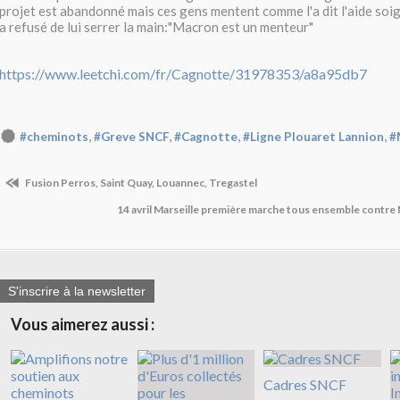
projet est abandonné mais ces gens mentent comme l'a dit l'aide soi
a refusé de lui serrer la main:"Macron est un menteur"
https://www.leetchi.com/fr/Cagnotte/31978353/a8a95db7
,
,
,
,
#cheminots
#Greve SNCF
#Cagnotte
#Ligne Plouaret Lannion
#
Fusion Perros, Saint Quay, Louannec, Tregastel
14 avril Marseille première marche tous ensemble contre
S'inscrire à la newsletter
Vous aimerez aussi :
Cadres SNCF