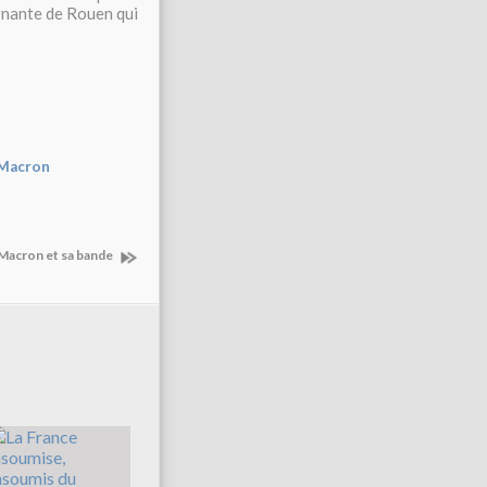
gnante de Rouen qui
Macron
 Macron et sa bande