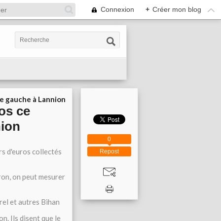
Connexion
+
Créer mon blog
ie gauche à Lannion
os ce
nion
0
s d'euros collectés
Repost
ron, on peut mesurer
rel et autres Bihan
n. Ils disent que le