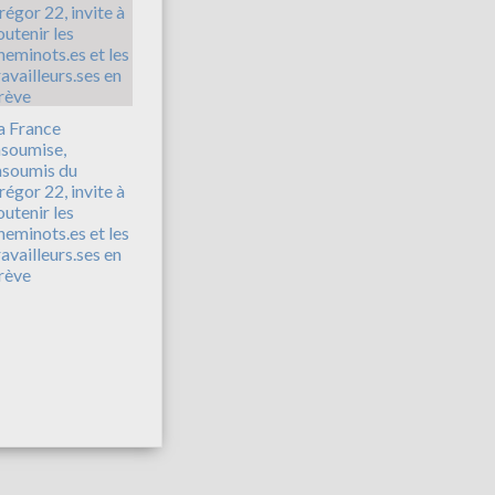
a France
nsoumise,
nsoumis du
régor 22, invite à
outenir les
heminots.es et les
ravailleurs.ses en
rève