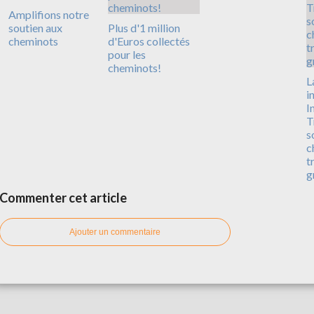
Amplifions notre
soutien aux
Plus d'1 million
cheminots
d'Euros collectés
pour les
cheminots!
L
i
I
T
s
c
t
g
Commenter cet article
Ajouter un commentaire