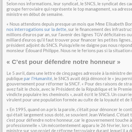
Selon nos informations, leur syndicat, le SNCS, le syndicat des c
groupe ferroviaire qui représente le top management, va adresse
ministre en début de semaine.
« Nous attendons depuis presque un mois que Mme Elisabeth Bo
nos interrogations sur la dette
, sur le financement des infrastru
millions d’euros par an, sur l’avenir des lignes TGV déficitaires ou
milliard d’euros qu’il faut trouver pour financer les petites ligne
président adjoint du SNCS. Puisqu’elle ne daigne pas nous répondr
monsieur Édouard Philippe. Nous ne le ferions pas si la situation n
« C’est pour défendre notre honneur »
Le 5 avril, dans une lettre de cinq pages adressée à la ministre d
publique
par l’Humanité
, le SNCS avait déjà dénoncé le « jeu perni
gouvernement pour réformer la SNCF. « Pour des raisons de stra
avez fait le choix, avec le Président de la République et le Premier
vindicte populaire les cheminots », avait écrit le SNCS. Un courri
virulent pour une population formée au culte de la loyauté et de 
« En 1995, quand on a pris la parole, c’était pour dénoncer le cont
qui était largement sous doté, se souvient Jean Wieland. C’était t
c’est pour défendre notre honneur, car le gouvernement touche 
professionnelle ». Un mécontentement apparu le 26 février, lors 
ministre sur son projet de réforme ferroviaire durant lequel il a 