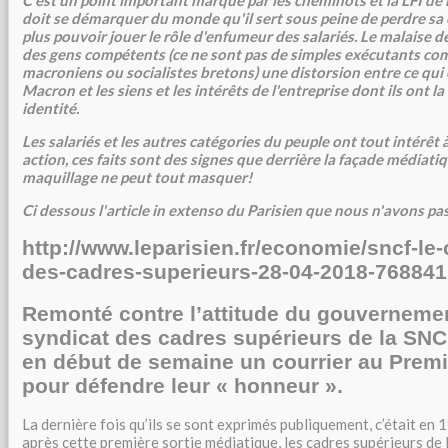
C'est un point important marqué par les cheminots et la LFI d
doit se démarquer du monde qu'il sert sous peine de perdre sa c
plus pouvoir jouer le rôle d'enfumeur des salariés. Le malaise d
des gens compétents (ce ne sont pas de simples exécutants co
macroniens ou socialistes bretons) une distorsion entre ce qu
Macron et les siens et les intérêts de l'entreprise dont ils ont la
identité.
Les salariés et les autres catégories du peuple ont tout intérêt 
action, ces faits sont des signes que derrière la façade médiatique
maquillage ne peut tout masquer!
Ci dessous l'article in extenso du Parisien que nous n'avons pa
http://www.leparisien.fr/economie/sncf-le
des-cadres-superieurs-28-04-2018-76884
Remonté contre l’attitude du gouvernemen
syndicat des cadres supérieurs de la SNC
en début de semaine un courrier au Premi
pour défendre leur « honneur ».
La dernière fois qu’ils se sont exprimés publiquement, c’était en 
après cette première sortie médiatique, les cadres supérieurs de