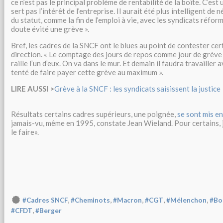
ce n’est pas le principal problème de rentabilité de la boîte. C’est 
sert pas l’intérêt de l’entreprise. Il aurait été plus intelligent de
du statut, comme la fin de l’emploi à vie, avec les syndicats réfor
doute évité une grève ».
Bref, les cadres de la SNCF ont le blues au point de contester cer
direction. « Le comptage des jours de repos comme jour de grève c
raille l’un d’eux. On va dans le mur. Et demain il faudra travailler 
tenté de faire payer cette grève au maximum ».
LIRE AUSSI >
Grève à la SNCF : les syndicats saisissent la justice
Résultats certains cadres supérieurs, une poignée,
se sont mis en
jamais-vu, même en 1995, constate Jean Wieland. Pour certains, j
le faire».
,
,
,
,
,
#Cadres SNCF
#Cheminots
#Macron
#CGT
#Mélenchon
#Bo
,
#CFDT
#Berger