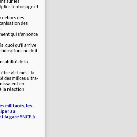
nt sur les
iplier l'enfumage et
en dehors des
ganisation des
s.
ement qui s'annonce
 quoi qu'il arrive,
endications ne doit
nsabilité de la
être victimes : la
é des milices ultra-
unissaient en
 la réaction
s militants, les
ciper au
nt la gare SNCF à