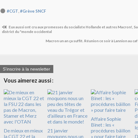
,
#CGT
#Grève SNCF
Eux aussi ont cru aux promesses du socialiste Hollande et autres Macron!, 
district du "monde occidental
Macron un an ça suffit. Réunion ce soir à Lannion au ca
S'inscrire à la newsletter
Vous aimerez aussi :
Affaire Sophie
Binet : les «
De mieux en mieux
21 janvier
procédures bâillon
la CGT 22 et la
moquons nous un
» pour faire taire
D