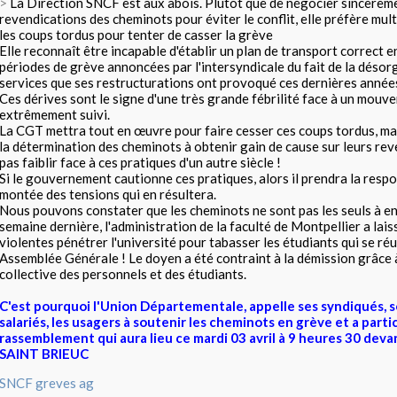
>
La Direction SNCF est aux abois. Plutôt que de négocier sincèreme
revendications des cheminots pour éviter le conflit, elle préfère mult
les coups tordus pour tenter de casser la grève
Elle reconnaît être incapable d'établir un plan de transport correct 
périodes de grève annoncées par l'intersyndicale du fait de la désor
services que ses restructurations ont provoqué ces dernières année
Ces dérives sont le signe d'une très grande fébrilité face à un mouv
extrêmement suivi.
La CGT mettra tout en œuvre pour faire cesser ces coups tordus, mais,
la détermination des cheminots à obtenir gain de cause sur leurs rev
pas faiblir face à ces pratiques d'un autre siècle !
Si le gouvernement cautionne ces pratiques, alors il prendra la respo
montée des tensions qui en résultera.
Nous pouvons constater que les cheminots ne sont pas les seuls à en 
semaine dernière, l'administration de la faculté de Montpellier a laiss
violentes pénétrer l'université pour tabasser les étudiants qui se ré
Assemblée Générale ! Le doyen a été contraint à la démission grâce à
collective des personnels et des étudiants.
C'est pourquoi l'Union Départementale, appelle ses syndiqués, se
salariés, les usagers à soutenir les cheminots en grève et a parti
rassemblement qui aura lieu ce mardi 03 avril à 9 heures 30 deva
SAINT BRIEUC
SNCF
greves
ag