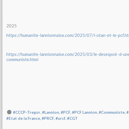
2025
https://humanite-lannionnaise.com/2025/07/l-otan-et-le-pcf.h
https://humanite-lannionnaise.com/2025/03/le-desespoir-d-une
communiste.html
,
,
,
,
,
#CCCP-Tregor
#Lannion
#PCF
#PCF Lannion
#Communiste
#
,
,
,
#Etat de la France
#PRCF
#urcf
#CGT