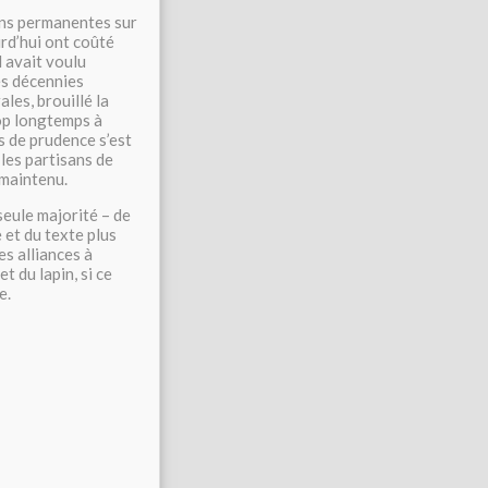
ons permanentes sur
urd’hui ont coûté
l avait voulu
es décennies
ales, brouillé la
op longtemps à
s de prudence s’est
les partisans de
 maintenu.
seule majorité – de
et du texte plus
es alliances à
t du lapin, si ce
e.