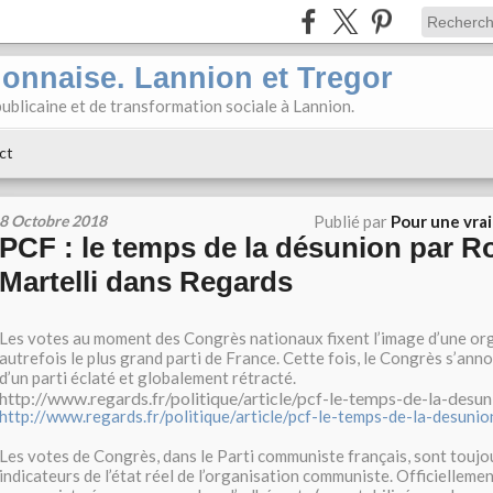
ionnaise. Lannion et Tregor
ublicaine et de transformation sociale à Lannion.
ct
8 Octobre 2018
Publié par
Pour une vra
PCF : le temps de la désunion par R
Martelli dans Regards
Les votes au moment des Congrès nationaux fixent l’image d’une org
autrefois le plus grand parti de France. Cette fois, le Congrès s’an
d’un parti éclaté et globalement rétracté.
http://www.regards.fr/politique/article/pcf-le-temps-de-la-desun
http://www.regards.fr/politique/article/pcf-le-temps-de-la-desunio
Les votes de Congrès, dans le Parti communiste français, sont toujo
indicateurs de l’état réel de l’organisation communiste. Officiellement