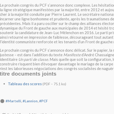
Le prochain congrès du PCF s’annonce donc complexe. Les hésitati
la ligne stratégique manifestées par la majorité, entre 2012 et aujo
cher à la majorité conduite par Pierre Laurent. Le secrétaire nationa
incarner une ligne bonhomme et prudente, après les traumatismes d
précédentes. Mais il a paru osciller sur le champ des alliances élector
dynamique du Front de gauche aux municipales de 2014 et hésité tr
soutenir la candidature de Jean-Luc Mélenchon en 2016. Le parti pri
ainsi retourné en impression de faiblesse, décourageant tout autant 
l’identité communiste renforcée et les tenants d’un Front de gauche
Le prochain congrès du PCF s’annonce donc délicat. Sur le papier, la 
justesse – est dans l’addition du texte
Manifeste
d’André Chassaigne 
identitaire
Un parti de classe
. Mais quelle que soit la configuration, l
construire risquent bien d’évoquer davantage le mariage de la carpe e
n’est les laborieuses négociations des congrès socialistes de naguèr
titre documents joints
Tableau des scores
(
PDF – 75.1 ko
)
,
,
#Martelli
#Lannion
#PCF