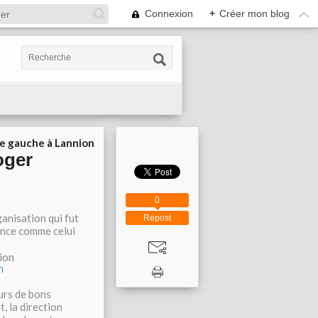
Connexion
+
Créer mon blog
ie gauche à Lannion
oger
0
anisation qui fut
Repost
nonce comme celui
ion
n
urs de bons
, la direction