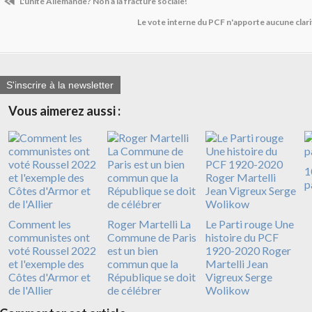
L'unité Allemande? Non à la fracture sociale!
Le vote interne du PCF n'apporte aucune clarif
S'inscrire à la newsletter
Vous aimerez aussi :
1
p
Comment les
Roger Martelli La
Le Parti rouge Une
communistes ont
Commune de Paris
histoire du PCF
voté Roussel 2022
est un bien
1920-2020 Roger
et l'exemple des
commun que la
Martelli Jean
Côtes d'Armor et
République se doit
Vigreux Serge
de l'Allier
de célébrer
Wolikow