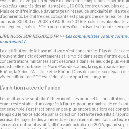
communiste évoque un nombre d’adhérents (comptabilisés par le no
« placées »
auprès des militants) de 110.000, contre un peu plus de 
Mais ce chiffre indique davantage un réseau de proximité militante 
d’adhérents. Le chiffre des cotisants est plus proche de la réalité. Il 
moins de 80.000 en 2008 à 49.000 en 2018. En chiffres absolus, le vi
conséquent, mais le PCF a perdu près d’un cotisant sur quatre en une
LIRE AUSSI SUR REGARDS.FR >>
Les communistes votent contre le
maintenant ?
La distribution de la base militante s’est concentrée. Plus du tiers de
trouvent dans dix départements et la moitié dans seize d’entre eux. 
concentrations militantes sont désormais dans les lieux de plus vieil
industrielle et urbaine, le Nord-Pas-de-Calais, la région parisienne,
Rhône, la Seine-Maritime et le Rhône. Dans de nombreux départemen
vivier militant du PCF est réduit à la proportion congrue.
L’ambition ratée de l’union
Les militants se sont plutôt bien mobilisés pour cette consultation, 
étant resté stable d’un congrès à l’autre, pour un nombre de cotisan
cet ensemble s’est fractionné un peu plus encore que lors des congr
temps où le texte adopté par la direction sortante recueillait l’appr
écrasante majorité des adhérents est maintenant bien loin. Le texte 
secrétaire national avait failli être minoritaire en 2016, quand se pro