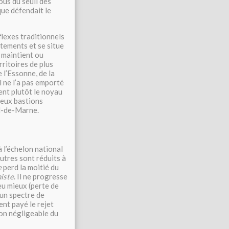
ous du seuil des
que défendait le
flexes traditionnels
rtements et se situe
 maintient ou
ritoires de plus
 l’Essonne, de la
 ne l’a pas emporté
ent plutôt le noyau
vieux bastions
al-de-Marne.
à l’échelon national
utres sont réduits à
e
perd la moitié du
iste
. Il ne progresse
eu mieux (perte de
 un spectre de
nt payé le rejet
on négligeable du