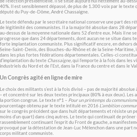
de l’élection présidentielle. Il se situe aujourd’hui nettement au-dess
40%. Il est sensiblement dépassé, de plus de 1.300 voix par le texte 
député du Puy-de-Dôme, André Chassaigne.
Le texte défendu par le secrétaire national conserve une part des ré
de légitimité des communistes. Il a la majorité absolue dans 28 dépa
au-dessus de la moyenne nationale dans 52 d’entre eux. Mais il ne se
progresse que dans 24 départements, dont aucun ne se situe dans ter
forte implantation communiste. Plus significatif encore, en dehors de
Seine-Saint-Denis, des Bouches-du-Rhône et de la Seine-Maritime, il
dans les plus fortes fédérations départementales. Celles-ci constitu
d’implantation du texte
Chassaigne
, qui l’emporte à la fois dans les 
industriels du Nord et de l’Est, dans la France du centre et dans le V
Un Congrès agité en ligne de mire
Le choix des militants s’est à la fois divisé – pas de majorité absolue 
– et concentré sur les deux textes principaux (80% à eux deux). Les a
la portion congrue. Le texte n°1 –
Pour un printemps du communism
pourcentage obtenu par le texte intitulé en 2016
L’ambition commun
sur le congrès précédent que dans huit départements et résiste un p
moins d’un quart) dans cinq autres. Le texte qui continuait de prôner
rassemblement continuant l’esprit du Front de gauche, a manifesteme
provoqué par la détestation de Jean-Luc Mélenchon dans une part n
corps militant communiste.