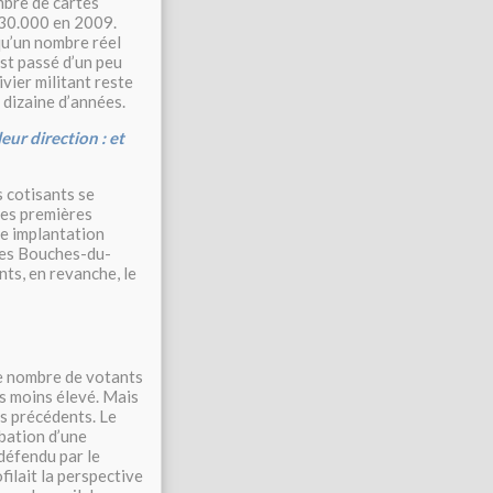
mbre de cartes
130.000 en 2009.
qu’un nombre réel
est passé d’un peu
vier militant reste
 dizaine d’années.
ur direction : et
s cotisants se
Les premières
le implantation
 les Bouches-du-
ts, en revanche, le
le nombre de votants
ts moins élevé. Mais
ès précédents. Le
obation d’une
défendu par le
filait la perspective