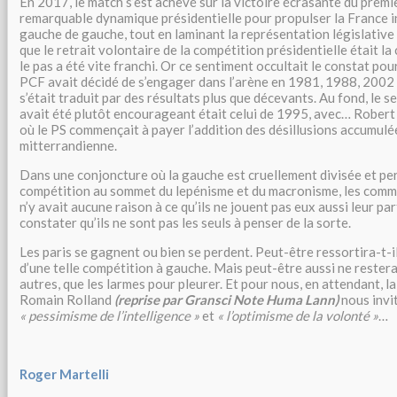
En 2017, le match s’est achevé sur la victoire écrasante du premier
remarquable dynamique présidentielle pour propulser la France in
gauche de gauche, tout en laminant la représentation législative
que le retrait volontaire de la compétition présidentielle était la
le pas a été vite franchi. Or ce sentiment occultait le constat pou
PCF avait décidé de s’engager dans l’arène en 1981, 1988, 2002 
s’était traduit par des résultats plus que décevants. Au fond, le se
avait été plutôt encourageant était celui de 1995, avec… Rober
où le PS commençait à payer l’addition des désillusions accumulée
mitterrandienne.
Dans une conjoncture où la gauche est cruellement divisée et per
compétition au sommet du lepénisme et du macronisme, les commu
n’y avait aucune raison à ce qu’ils ne jouent pas eux aussi leur par
constater qu’ils ne sont pas les seuls à penser de la sorte.
Les paris se gagnent ou bien se perdent. Peut-être ressortira-t-
d’une telle compétition à gauche. Mais peut-être aussi ne restera-
autres, que les larmes pour pleurer. Et pour nous, en attendant, la
Romain Rolland
(reprise par Gransci Note Huma Lann)
nous invi
« pessimisme de l’intelligence »
et
« l’optimisme de la volonté »
…
Roger Martelli