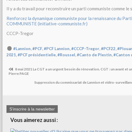
Il y a du travail pour reconstruire un parti communiste comme le
Renforcez la dynamique communiste pour la renaissance du Parti
COMMUNISTE (initiative-communiste.fr)
CCCP-Tregor
,
,
,
,
,
#Lannion
#PCF
#PCF Lannion
#CCCP-Tregor
#PCF22
#Ploua
,
,
,
,
2021
#PCF présidentielle
#Roussel
#Canto de Plestin
#Canton 
8 mai 2021 La CGT a un urgent besoin de rénovation. CGT : un avant et u
Pierre PAGE
Suppression du commissariat de Lannion et vidéo-surveillanc
S'inscrire à la newsletter
Vous aimerez aussi :