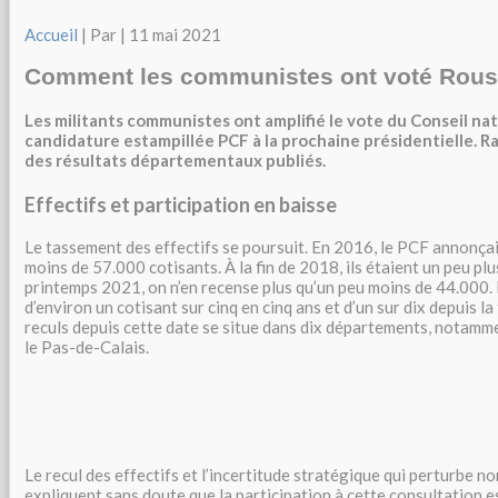
Accueil
| Par
| 11 mai 2021
Comment les communistes ont voté Rous
Les militants communistes ont amplifié le vote du Conseil na
candidature estampillée PCF à la prochaine présidentielle. R
des résultats départementaux publiés.
Effectifs et participation en baisse
Le tassement des effectifs se poursuit. En 2016, le PCF annonçait
moins de 57.000 cotisants. À la fin de 2018, ils étaient un peu pl
printemps 2021, on n’en recense plus qu’un peu moins de 44.000. 
d’environ un cotisant sur cinq en cinq ans et d’un sur dix depuis la
reculs depuis cette date se situe dans dix départements, notamm
le Pas-de-Calais.
Le recul des effectifs et l’incertitude stratégique qui perturbe n
expliquent sans doute que la participation à cette consultation e