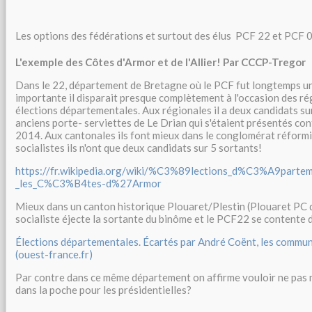
Les options des fédérations et surtout des élus PCF 22 et PCF 0
L'exemple des Côtes d'Armor et de l'Allier! Par CCCP-Tregor
Dans le 22, département de Bretagne où le PCF fut longtemps un
importante il disparait presque complètement à l'occasion des ré
élections départementales. Aux régionales il a deux candidats sur 
anciens porte- serviettes de Le Drian qui s'étaient présentés con
2014. Aux cantonales ils font mieux dans le conglomérat réformi
socialistes ils n'ont que deux candidats sur 5 sortants!
https://fr.wikipedia.org/wiki/%C3%89lections_d%C3%A9parte
_les_C%C3%B4tes-d%27Armor
Mieux dans un canton historique Plouaret/Plestin (Plouaret PC 
socialiste éjecte la sortante du binôme et le PCF22 se contente 
Élections départementales. Écartés par André Coënt, les commun
(ouest-france.fr)
Par contre dans ce même département on affirme vouloir ne pas
dans la poche pour les présidentielles?