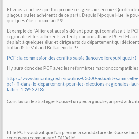
Et vous voudriez que l'on prenne ces gens au séreux? Qui décide 
plaçous ou les adhérents de ce parti. Depuis l'époque Hue, le pou
quelques élus comme au PS!
L'exemple de l'Allier est aussi sidérant pour qui connaissait le P
régionale et les adhérents votent pour une alliance PCF/LFI aux 
déplait à quelques élus et dirigeants du département qui décident d
hollandiste Vallaud Belkacem du PS.
PCF : la commission des conflits saisie (lanouvellerepublique.fr)
Il y aura donc des PCF avec les réformistes macronocompatibles 
https://www.lamontagne.fr/moulins-03000/actualites/marcelle-
pcf-lfi-dans-le-departement-pour-les-elections-regionales-lau
lallier_13953218/
Conclusion le stratégie Roussel un pied à gauche, un pied à droite
Et le PCF voudrait que l'on prenne la candidature de Roussel au
renouveau communiste? Difficile!