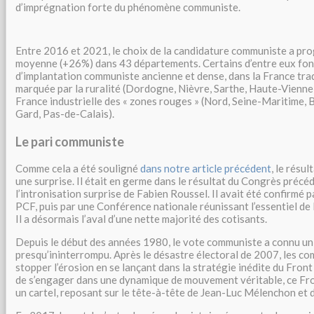
d’imprégnation forte du phénomène communiste.
Entre 2016 et 2021, le choix de la candidature communiste a pro
moyenne (+26%) dans 43 départements. Certains d’entre eux fon
d’implantation communiste ancienne et dense, dans la France tra
marquée par la ruralité (Dordogne, Nièvre, Sarthe, Haute-Vienne
France industrielle des « zones rouges » (Nord, Seine-Maritime
Gard, Pas-de-Calais).
Le pari communiste
Comme cela a été souligné
dans notre article précédent
, le résu
une surprise. Il était en germe dans le résultat du Congrès précéd
l’intronisation surprise de Fabien Roussel. Il avait été confirmé p
PCF, puis par une Conférence nationale réunissant l’essentiel de 
Il a désormais l’aval d’une nette majorité des cotisants.
Depuis le début des années 1980, le vote communiste a connu un
presqu’ininterrompu. Après le désastre électoral de 2007, les c
stopper l’érosion en se lançant dans la stratégie inédite du Fron
de s’engager dans une dynamique de mouvement véritable, ce Fro
un cartel, reposant sur le tête-à-tête de Jean-Luc Mélenchon et 