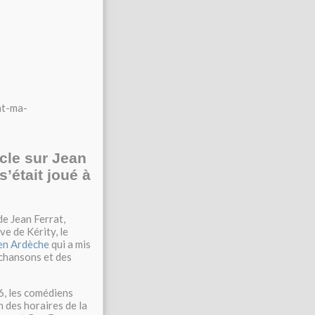
at-ma-
cle sur Jean
s’était joué à
de Jean Ferrat,
e de Kérity, le
 en Ardèche
qui a mis
 chansons et des
6, les comédiens
 des horaires de la