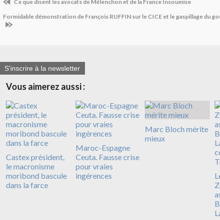
Ce que disent les avocats de Mélenchon et de la France Insoumise
Formidable démonstration de François RUFFIN sur le CICE et le gaspillage du g
S'inscrire à la newsletter
Vous aimerez aussi :
Marc Bloch mérite
mieux
Maroc-Espagne
Castex président,
Ceuta. Fausse crise
le macronisme
pour vraies
moribond bascule
ingérences
L
dans la farce
Z
a
B
L