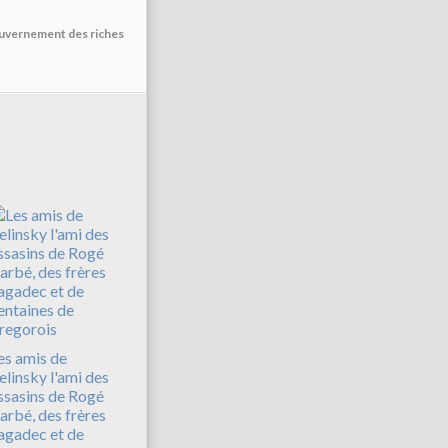
ouvernement des riches
es amis de
elinsky l'ami des
ssasins de Rogé
arbé, des frères
agadec et de