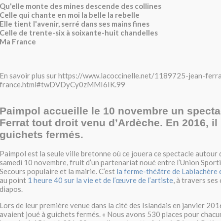
Qu'elle monte des mines descende des collines
Celle qui chante en moi la belle la rebelle
Elle tient l'avenir, serré dans ses mains fines
Celle de trente-six à soixante-huit chandelles
Ma France
En savoir plus sur https://www.lacoccinelle.net/1189725-jean-ferr
france.html#twDVDyCy0zMMI6IK.99
Paimpol accueille le 10 novembre un specta
Ferrat tout droit venu d’Ardèche. En 2016, il 
guichets fermés.
Paimpol est la seule ville bretonne où ce jouera ce spectacle autour 
samedi 10 novembre, fruit d’un partenariat noué entre l’Union Sportiv
Secours populaire et la mairie. C’est
la ferme-théâtre de Lablachère
au point
1 heure 40 sur la vie et de l’œuvre de l’artiste
, à travers ses
diapos.
Lors de leur première venue dans la cité des Islandais en janvier 201
avaient joué à guichets fermés. « Nous avons 530 places pour chacun