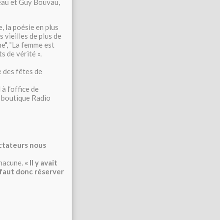
ineau et Guy Bouvau,
, la poésie en plus
s vieilles de plus de
e", "La femme est
s de vérité ».
e des fêtes de
à l’office de
a boutique Radio
ectateurs nous
chacune.
« Il y avait
l faut donc réserver