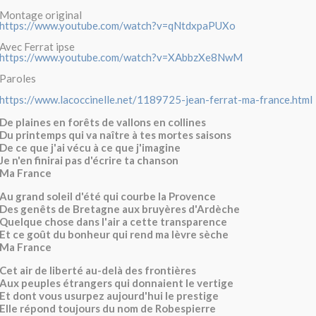
Montage original
https://www.youtube.com/watch?v=qNtdxpaPUXo
Avec Ferrat ipse
https://www.youtube.com/watch?v=XAbbzXe8NwM
Paroles
https://www.lacoccinelle.net/1189725-jean-ferrat-ma-france.html
De plaines en forêts de vallons en collines
Du printemps qui va naître à tes mortes saisons
De ce que j'ai vécu à ce que j'imagine
Je n'en finirai pas d'écrire ta chanson
Ma France
Au grand soleil d'été qui courbe la Provence
Des genêts de Bretagne aux bruyères d'Ardèche
Quelque chose dans l'air a cette transparence
Et ce goût du bonheur qui rend ma lèvre sèche
Ma France
Cet air de liberté au-delà des frontières
Aux peuples étrangers qui donnaient le vertige
Et dont vous usurpez aujourd'hui le prestige
Elle répond toujours du nom de Robespierre