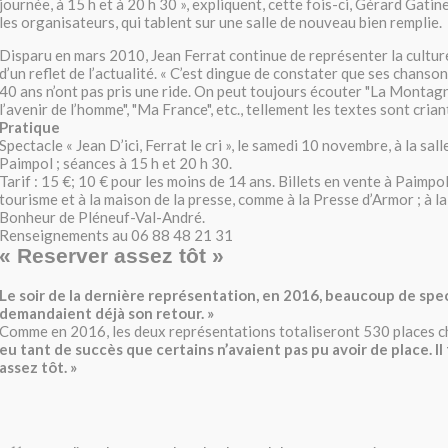
journée, à 15 h et à 20 h 30 », expliquent, cette fois-ci, Gérard Gat
les organisateurs, qui tablent sur une salle de nouveau bien remplie.
Disparu en mars 2010, Jean Ferrat continue de représenter la culture
d’un reflet de l’actualité. « C’est dingue de constater que ses chanson
40 ans n’ont pas pris une ride. On peut toujours écouter "La Montagn
l’avenir de l’homme", "Ma France", etc., tellement les textes sont criant
Pratique
Spectacle « Jean D’ici, Ferrat le cri », le samedi 10 novembre, à la sall
Paimpol ; séances à 15 h et 20 h 30.
Tarif : 15 €; 10 € pour les moins de 14 ans. Billets en vente à Paimpol 
tourisme et à la maison de la presse, comme à la Presse d’Armor ; à l
Bonheur de Pléneuf-Val-André.
Renseignements au 06 88 48 21 31
« Reserver assez tôt »
Le soir de la dernière représentation, en 2016, beaucoup de sp
demandaient déjà son retour. »
Comme en 2016, les deux représentations totaliseront 530 places 
eu tant de succès que certains n’avaient pas pu avoir de place. I
assez tôt. »