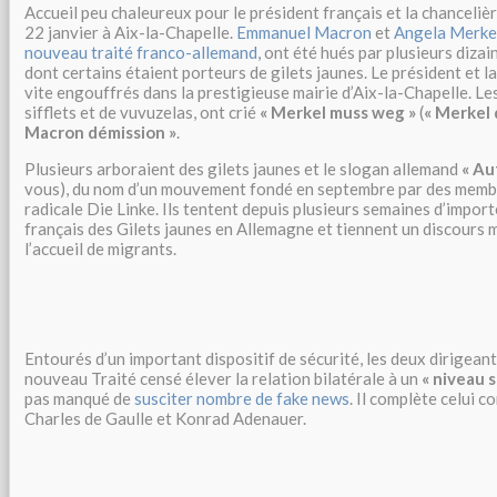
Accueil peu chaleureux pour le président français et la chanceliè
22 janvier à Aix-la-Chapelle.
Emmanuel Macron
et
Angela Merke
nouveau traité franco-allemand
, ont été hués par plusieurs diza
dont certains étaient porteurs de gilets jaunes. Le président et l
vite engouffrés dans la prestigieuse mairie d’Aix-la-Chapelle. Le
sifflets et de vuvuzelas, ont crié
« Merkel muss weg »
(
« Merkel d
Macron démission »
.
Plusieurs arboraient des gilets jaunes et le slogan allemand
« Au
vous), du nom d’un mouvement fondé en septembre par des membr
radicale Die Linke. Ils tentent depuis plusieurs semaines d’impo
français des Gilets jaunes en Allemagne et tiennent un discours m
l’accueil de migrants.
Entourés d’un important dispositif de sécurité, les deux dirigean
nouveau Traité censé élever la relation bilatérale à un
« niveau 
pas manqué de
susciter nombre de fake news
. Il complète celui 
Charles de Gaulle et Konrad Adenauer.