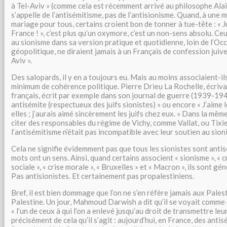
à Tel-Aviv » (comme cela est récemment arrivé au philosophe Alain
s’appelle de l’antisémitisme, pas de l’antisionisme. Quand, à une 
mariage pour tous, certains croient bon de tonner à tue-tête : « Ju
France ! », c’est plus qu’un oxymore, c’est un non-sens absolu. Ce
au sionisme dans sa version pratique et quotidienne, loin de l’Occ
géopolitique, ne diraient jamais à un Français de confession juive 
Aviv ».
Des salopards, il y en a toujours eu. Mais au moins associaient-ils
minimum de cohérence politique. Pierre Drieu La Rochelle, écriva
français, écrit par exemple dans son journal de guerre (1939-194
antisémite (respectueux des juifs sionistes) » ou encore « J’aime l
elles ; j’aurais aimé sincèrement les juifs chez eux. » Dans la mêm
citer des responsables du régime de Vichy, comme Vallat, ou Tixi
l’antisémitisme n’était pas incompatible avec leur soutien au sion
Cela ne signifie évidemment pas que tous les sionistes sont antis
mots ont un sens. Ainsi, quand certains associent « sionisme », « cr
sociale », « crise morale », « Bruxelles » et « Macron », ils sont g
Pas antisionistes. Et certainement pas propalestiniens.
Bref, il est bien dommage que l’on ne s’en réfère jamais aux Palest
Palestine. Un jour, Mahmoud Darwish a dit qu’il se voyait comme u
« l’un de ceux à qui l’on a enlevé jusqu’au droit de transmettre leu
précisément de cela qu’il s’agit : aujourd’hui, en France, des ant