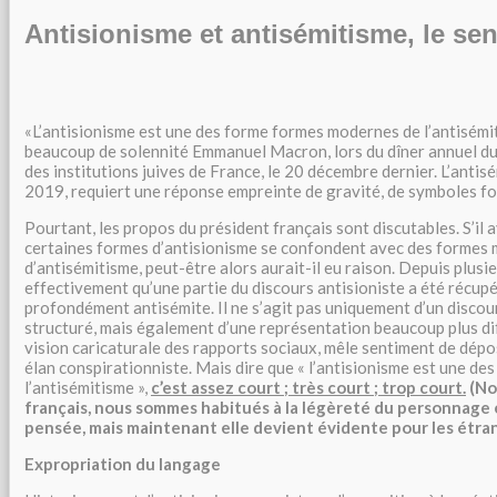
Antisionisme et antisémitisme, le se
«L’antisionisme est une des forme formes modernes de l’antisémit
beaucoup de solennité Emmanuel Macron, lors du dîner annuel du
des institutions juives de France, le 20 décembre dernier. L’antis
2019, requiert une réponse empreinte de gravité, de symboles for
Pourtant, les propos du président français sont discutables. S’il 
certaines formes d’antisionisme se confondent avec des formes
d’antisémitisme, peut-être alors aurait-il eu raison. Depuis plus
effectivement qu’une partie du discours antisioniste a été récupé
profondément antisémite. Il ne s’agit pas uniquement d’un disco
structuré, mais également d’une représentation beaucoup plus dif
vision caricaturale des rapports sociaux, mêle sentiment de dé
élan conspirationniste. Mais dire que « l’antisionisme est une d
l’antisémitisme »,
c’est assez court ; très court ; trop court.
(No
français, nous sommes habitués à la légèreté du personnage e
pensée, mais maintenant elle devient évidente pour les étra
Expropriation du langage