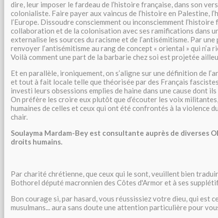
dire, leur imposer le fardeau de l’histoire française, dans son ver
colonialiste. Faire payer aux vaincus de l’histoire en Palestine, l
l’Europe. Dissoudre consciemment ou inconsciemment l’histoire f
collaboration et de la colonisation avec ses ramifications dans un
externalise les sources du racisme et de l’antisémitisme. Par une
renvoyer l’antisémitisme au rang de concept « oriental » qui n’a ri
Voilà comment une part de la barbarie chez soi est projetée ailleu
Et en parallèle, ironiquement, on s’aligne sur une définition de l’
et tout à fait locale telle que théorisée par des Français fasciste
investi leurs obsessions emplies de haine dans une cause dont ils
On préfère les croire eux plutôt que d’écouter les voix militantes,
humaines de celles et ceux qui ont été confrontés à la violence d
chair.
Soulayma Mardam-Bey est consultante auprès de diverses 
droits humains.
Par charité chrétienne, que ceux qui le sont, veuillent bien tradui
Bothorel député macronnien des Côtes d'Armor et à ses supplétifs
Bon courage si, par hasard, vous réussissiez votre dieu, qui est ce
musulmans... aura sans doute une attention particulière pour vou