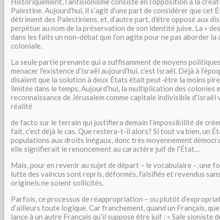
Historiquement, l’antisionisme consiste en l’opposition à la créati
Palestine. Aujourd’hui, il s’agit d’une part de considérer que cet 
détriment des Palestiniens, et, d’autre part, d’être opposé aux dis
perpétue au nom de la préservation de son identité juive. La « des
dans les faits un non-débat que l’on agite pour ne pas aborder la 
coloniale.
La seule partie prenante qui a suffisamment de moyens politiques
menacer l’existence d’Israël aujourd’hui, c’est Israël. Déjà à l’épo
disaient que la solution à deux États était peut-être la moins pire
limitée dans le temps. Aujourd’hui, la multiplication des colonies 
reconnaissance de Jérusalem comme capitale indivisible d’Israël 
réalité
de facto sur le terrain qui justifiera demain l’impossibilité de crée
fait, c’est déjà le cas. Que restera-t-il alors? Si tout va bien, un É
populations aux droits inégaux, donc très moyennement démocrati
elle signifierait le renoncement au caractère juif de l’État…
Mais, pour en revenir au sujet de départ – le vocabulaire –, une fo
lutte des vaincus sont repris, déformés, falsifiés et revendus san
originels ne soient sollicités.
Parfois, ce processus de réappropriation – ou plutôt d’expropria
d’ailleurs toute logique. Car franchement, quand un Français, quel
lance à un autre Français qu’il suppose être juif : « Sale sioniste 