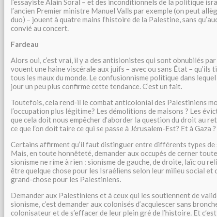
l’essayiste Alain Soral – et des inconditionnels de la politique i
l’ancien Premier ministre Manuel Valls par exemple (on peut all
duo) – jouent à quatre mains l’histoire de la Palestine, sans qu’au
convié au concert.
Fardeau
Alors oui, c’est vrai, il y a des antisionistes qui sont obnubilés par
vouent une haine viscérale aux juifs – avec ou sans État – qu’ils
tous les maux du monde. Le confusionnisme politique dans leque
jour un peu plus confirme cette tendance. C’est un fait.
Toutefois, cela rend-il le combat anticolonial des Palestiniens mo
l’occupation plus légitime? Les démolitions de maisons ? Les évic
que cela doit nous empêcher d’aborder la question du droit au ret
ce que l’on doit taire ce qui se passe à Jérusalem-Est? Et à Gaza ?
Certains affirment qu’il faut distinguer entre différents types de
Mais, en toute honnêteté, demander aux occupés de cerner toute
sionisme ne rime à rien : sionisme de gauche, de droite, laïc ou re
être quelque chose pour les Israéliens selon leur milieu social et c
grand-chose pour les Palestiniens.
Demander aux Palestiniens et à ceux qui les soutiennent de vali
sionisme, c’est demander aux colonisés d’acquiescer sans bronch
colonisateur et de s’effacer de leur plein gré de l’histoire. Et c’est 