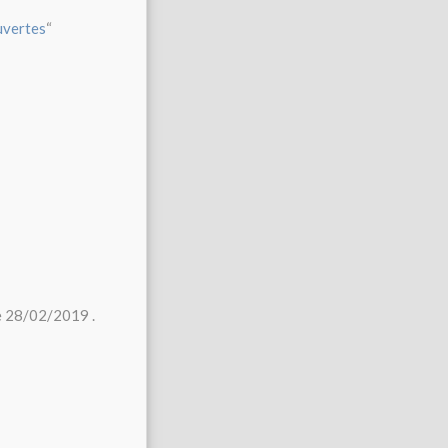
uvertes
“
le 28/02/2019 .