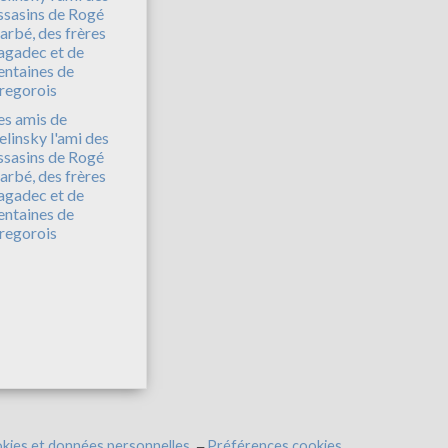
es amis de
elinsky l'ami des
ssasins de Rogé
arbé, des frères
agadec et de
entaines de
regorois
kies et données personnelles
Préférences cookies