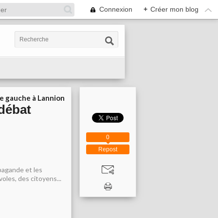
Connexion
+
Créer mon blog
ie gauche à Lannion
débat
0
Repost
ropagande et les
oles, des citoyens...