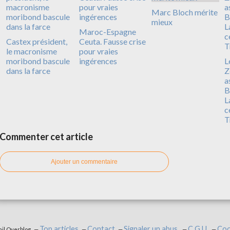
Marc Bloch mérite
mieux
Maroc-Espagne
Castex président,
Ceuta. Fausse crise
le macronisme
pour vraies
moribond bascule
ingérences
L
dans la farce
Z
a
B
L
c
T
Commenter cet article
Ajouter un commentaire
Top articles
Contact
Signaler un abus
C.G.U.
Coo
ail Overblog