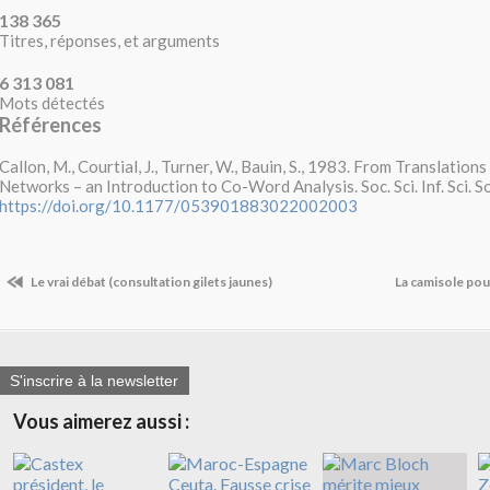
138
365
Titres, réponses, et arguments
6
313
081
Mots détectés
Références
Callon, M., Courtial, J., Turner, W., Bauin, S., 1983. From Translation
Networks – an Introduction to Co-Word Analysis. Soc. Sci. Inf. Sci. 
https://doi.org/10.1177/053901883022002003
Le vrai débat (consultation gilets jaunes)
La camisole pour
S'inscrire à la newsletter
Vous aimerez aussi :