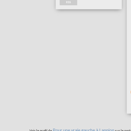
RSS
Pour une vraie gauche à Lannion
Voir le profil de
sur le port