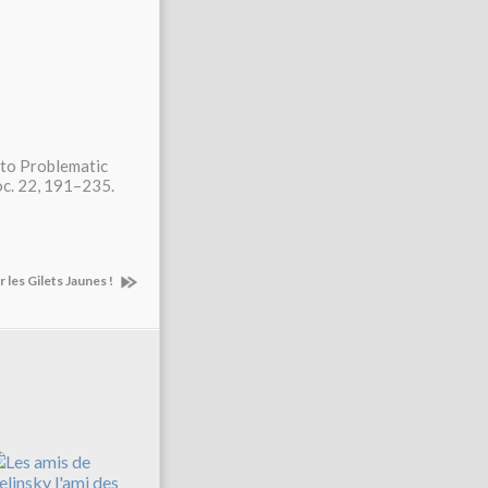
s to Problematic
Soc. 22, 191–235.
 les Gilets Jaunes !