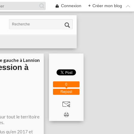
Connexion
+
Créer mon blog
ie gauche à Lannion
ession à
0
Repost
ur tout le territoire
es.
plus qu’en 2017 et