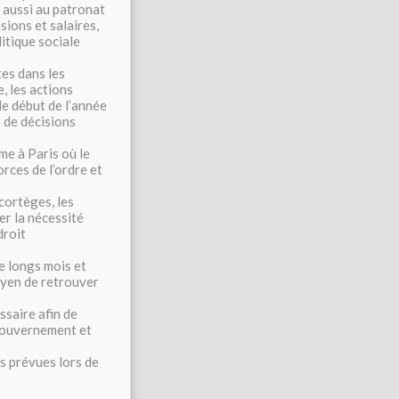
 aussi au patronat
sions et salaires,
litique sociale
tes dans les
, les actions
le début de l’année
e de décisions
me à Paris où le
orces de l’ordre et
cortèges, les
er la nécessité
droit
e longs mois et
oyen de retrouver
ssaire afin de
 gouvernement et
es prévues lors de