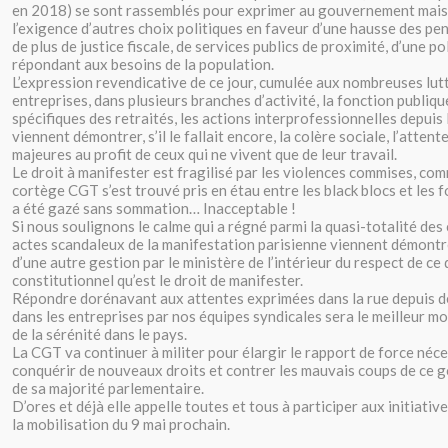
en 2018) se sont rassemblés pour exprimer au gouvernement mais
l’exigence d’autres choix politiques en faveur d’une hausse des pen
de plus de justice fiscale, de services publics de proximité, d’une po
répondant aux besoins de la population.
L’expression revendicative de ce jour, cumulée aux nombreuses lut
entreprises, dans plusieurs branches d’activité, la fonction publique
spécifiques des retraités, les actions interprofessionnelles depuis 
viennent démontrer, s’il le fallait encore, la colère sociale, l’attent
majeures au profit de ceux qui ne vivent que de leur travail.
Le droit à manifester est fragilisé par les violences commises, com
cortège CGT s’est trouvé pris en étau entre les black blocs et les f
a été gazé sans sommation… Inacceptable !
Si nous soulignons le calme qui a régné parmi la quasi-totalité des 
actes scandaleux de la manifestation parisienne viennent démontr
d’une autre gestion par le ministère de l’intérieur du respect de ce 
constitutionnel qu’est le droit de manifester.
Répondre dorénavant aux attentes exprimées dans la rue depuis d
dans les entreprises par nos équipes syndicales sera le meilleur m
de la sérénité dans le pays.
La CGT va continuer à militer pour élargir le rapport de force néce
conquérir de nouveaux droits et contrer les mauvais coups de ce
de sa majorité parlementaire.
D’ores et déjà elle appelle toutes et tous à participer aux initiativ
la mobilisation du 9 mai prochain.