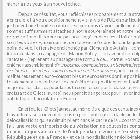
mener à nos yeux à un nouvel échec.
Depuis ce résultat, vous réfléchissez probablement à la stra
générale, et à votre positionnement vis-à-vis de l’UE en particul
justement une fronde en votre sein que nous n’avons nullement 
sommes suffisamment attachés à notre souveraineté et notre i
organisationnelles pour ne pas nous ingérer dans les affaires pol
sont les vôtres –, mais qui met de nouveau à l’ordre du jour la que
point de vue, l’offensive enclenchée par Clémentine Autain – dont, 
incarnée dans la campagne de Manon Aubry – en faveur d’un « bi
radicale » (reprenant au passage une formule de… Michel Rocard e
énième rassemblement d’«
insoumis, communistes, anticapitalistes
écologistes décidés à rompre avec le néolibéralisme
», autrement 
malheureusement euro-compatibles et eurobéates dont le posit
totalement à l’encontre et des intérêts et du positionnement poli
majorité des classes populaires (à commencer par la classe ouvri
croissant de Gilets jaunes), nous paraît dangereux pour l’avenir
patriotique et populaire en France.
En effet, les Gilets jaunes, au même titre que des centaines d
travailleurs, se trouvent de plus en plus confrontés à la désindust
délocalisations qui se démultiplient dans le cadre de la « constr
fait,
une vaste entreprise de pulvérisation de toutes les conq
démocratiques ainsi que de l’indépendance voire de l’existe
République et de la France
– et de la mondialisation néolibéral