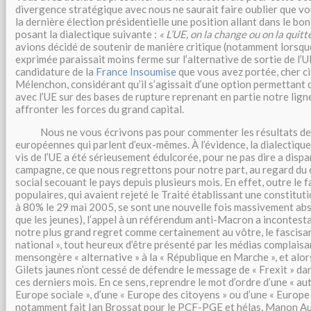
divergence stratégique avec nous ne saurait faire oublier que vo
la dernière élection présidentielle une position allant dans le bo
posant la dialectique suivante :
« L’UE, on la change ou on la quitt
avions décidé de soutenir de manière critique (notamment lorsque
exprimée paraissait moins ferme sur l’alternative de sortie de l’U
candidature de la
France Insoumise
que vous avez portée, cher c
Mélenchon, considérant qu’il s’agissait d’une option permettant d
avec l’UE sur des bases de rupture reprenant en partie notre lig
affronter les forces du grand capital.
Nous ne vous écrivons pas pour commenter les résultats des
européennes qui parlent d’eux-mêmes. À l’évidence, la dialectique
vis de l’UE a été sérieusement édulcorée, pour ne pas dire a dispa
campagne, ce que nous regrettons pour notre part, au regard du 
social secouant le pays depuis plusieurs mois. En effet, outre le f
populaires, qui avaient rejeté le Traité établissant une constitut
à 80% le 29 mai 2005, se sont une nouvelle fois massivement ab
que les jeunes), l’appel à un référendum anti-Macron a incontest
notre plus grand regret comme certainement au vôtre, le fascis
national », tout heureux d’être présenté par les médias complais
mensongère « alternative » à la « République en Marche », et alor
Gilets jaunes n’ont cessé de défendre le message de « Frexit » da
ces derniers mois. En ce sens, reprendre le mot d’ordre d’une « aut
Europe sociale », d’une « Europe des citoyens » ou d’une « Europe
notamment fait Ian Brossat pour le PCF-PGE et hélas, Manon Au