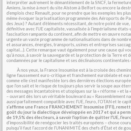
interpréter autrement le démantèlement de la SNCF, la fermeture
Amiens, la mise à mort du site Alstom à Belfort ou encore la de
d’emplois chez Renault, pour ne prendre que les exemples les plus
même évoquer la privatisation programmée des Aéroports de Pari
des Jeux) ? Autant d’éléments nécessitant, de notre point de vue,
définitive avec l’UE capitaliste, vassalisée à l’impérialisme états-
fascisation rampante du continent, afin de mettre en œuvre not
urgente un vaste programme de nationalisations dans de nombr
et assurances, énergies, transports, usines et entreprises saccag
capital…). Cette remarque vaut également pour une cause qui vou
qu’à nous, à savoir la sauvegarde et la protection de la Terre et 
condamnées par le capitalisme et ses déclinaisons continentales
À nos yeux, la France Insoumise est à la croisée des chemins p
ligne faussement euro-critique et franchement eurobéate et eur
comme elle s’est manifestée lors des dernières élections europée
que l’on sait et le risque de toujours plus servir la soupe aux éte
des messages incantatoires et utopiques sur la « réforme » et la «
– ouvrant dès lors un véritable boulevard au « Rassemblement nat
aussi parfaitement compatible avec l’UE, l’euro, l’OTAN et le capi
s’affirme une France FRANCHEMENT Insoumise (FFI), remett
goût du jour la dialectique développée en 2017 et qui a perm
de 19,5% des électeurs, à savoir l’option de quitter l’UE, l’eu
d’impossibilité de renégocier les traités européens – chose cour
puisqu’il faut l’accord de l’UNANIMITÉ des chefs d’État et de g