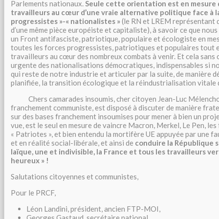
Parlements nationaux.
Seule cette orientation est en mesure 
travailleurs au cœur d’une vraie alternative politique face à 
progressistes »-« nationalistes »
(le RN et LREM représentant de
d’une même pièce européiste et capitaliste), à savoir ce que nous 
un Front antifasciste, patriotique, populaire et écologiste en m
toutes les forces progressistes, patriotiques et populaires tout 
travailleurs au cœur des nombreux combats à venir. Et cela sans 
urgente des nationalisations démocratiques, indispensables si n
qui reste de notre industrie et articuler par la suite, de manièr
planifiée, la transition écologique et la réindustrialisation vitale
Chers camarades insoumis, cher citoyen Jean-Luc Mélenchon
franchement communiste, est disposé à discuter de manière frate
sur des bases franchement insoumises pour mener à bien un projet
vue, est le seul en mesure de vaincre Macron, Merkel, Le Pen, les 
« Patriotes », et bien entendu la mortifère UE appuyée par une 
et en réalité social-libérale, et ainsi de
conduire la République s
laïque, une et indivisible, la France et tous les travailleurs v
heureux » !
Salutations citoyennes et communistes,
Pour le PRCF,
Léon Landini, président, ancien FTP-MOI,
Georges Gastaud, secrétaire national