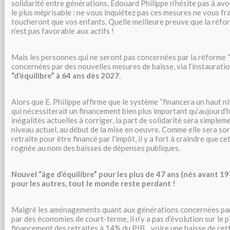
solidarité entre générations, Edouard Philippe n’hésite pas à avo
le plus méprisable : ne vous inquiétez pas ces mesures ne vous fra
toucheront que vos enfants. Quelle meilleure preuve que la réfor
n’est pas favorable aux actifs !
Mais les personnes qui ne seront pas concernées par la réforme “
concernées par des nouvelles mesures de baisse, via l’instaurati
“d’équilibre” à 64 ans dès 2027.
Alors que E. Philippe affirme que le système “financera un haut niv
qui nécessiterait un financement bien plus important qu’aujourd’
inégalités actuelles à corriger, la part de solidarité sera simple
niveau actuel, au début de la mise en oeuvre. Comme elle sera so
retraite pour être financé par l’impôt, il y a fort à craindre que c
rognée au nom des baisses de dépenses publiques.
Nouvel “âge d’équilibre” pour les plus de 47 ans (nés avant 19
pour les autres, tout le monde reste perdant !
Malgré les aménagements quant aux générations concernées par 
par des économies de court-terme, il n’y a pas d’évolution sur le
financement des retraites à 14% du PIB... voire une baisse de cett