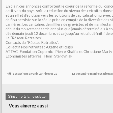
En clair, ces annonces confortent le coeur de la réforme qui conce
actif·ve·s du pays, soit la réduction du niveau des retraites dans
et un effet d’éviction vers les solutions de capitalisation privée.
de flou persiste sur la réelle prise en compte de la diversité des s
carrières. Les centaines de milliers de grévistes et de manifestant
début du mouvement semblent plus que jamais déterminé·e·s à c
dès demain jeudi 12 décembre, et ce jusqu'au retrait définitif de 
Le “Réseau Retraites”
Contacts du “Réseau Retraites”:
Collectif Nos retraites : Agathe et Régis
ATTAC- Fondation Copernic : Pierre Khalfa et Christiane Marty
Economistes atterrés : Henri Sterdyniak
Les actions à venir Lannion et 22
12 décembre manifestation à 
S'inscrire à la newsletter
Vous aimerez aussi :