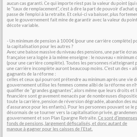
aucun cas garanti. Ce qui importe n’est pas la valeur du point (qui 
le “taux de remplacement”, c’est à dire la part de pouvoir d’achat
passe de l’emploi à la retraite. Et celui-ci va baisser, plus fortem
que le gouvernement fait mine de garantir avec la valeur du point,
décote variable.
- Un minimum de pension à 1000€ (pour une carrière complète) po
la capitalisation pour les autres ?
Avec une baisse massive du niveau des pensions, une partie écras
française sera logée à la même enseigne : le nouveau « minimum 
(pour une carrière complète). Toutes les personnes n’atteignant 
une carrière incomplète auront beaucoup moins. C’est un des « alib
gagnants de la réforme :
celles et ceux qui pourront prétendre au minimum après une vie de 
gouvernement utilise les femmes comme alibi de la réforme en n’h
qualifier de “grandes gagnantes”, alors même que leurs droits et
financière sont gravement menacés par de nombreuses dispositio
toute la carrière, pension de réversion dégradée, abandon des m
d’assurance pour les enfants). Pour les personnes pouvant se le p
désormais de se tourner vers la capitalisation privée, grandement 
gouvernement et son Plan Epargne Retraite.
Ce sont d’immenses
fonds de pensions, largement défiscalisés, et donc autant de
manque à gagner pour les caisses de l’Etat.