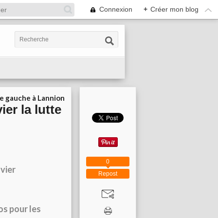
Connexion
+
Créer mon blog
ie gauche à Lannion
ier la lutte
0
vier
Repost
os pour les