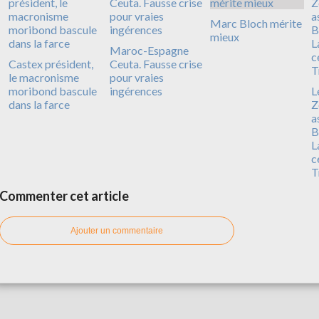
Marc Bloch mérite
mieux
Maroc-Espagne
Castex président,
Ceuta. Fausse crise
le macronisme
pour vraies
moribond bascule
ingérences
L
dans la farce
Z
a
B
L
c
T
Commenter cet article
Ajouter un commentaire