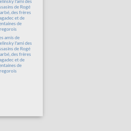
es amis de
elinsky l'ami des
ssasins de Rogé
arbé, des frères
agadec et de
entaines de
regorois