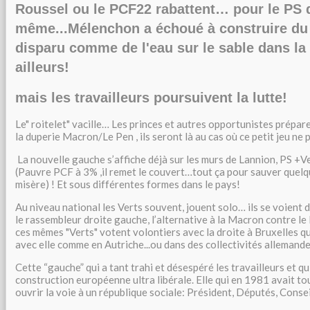
Roussel ou le PCF22 rabattent… pour le PS q
même...Mélenchon a échoué à construire du 
disparu comme de l'eau sur le sable dans la 
ailleurs!
mais les travailleurs poursuivent la lutte!
Le" roitelet" vacille… Les princes et autres opportunistes prépare
la duperie Macron/Le Pen , ils seront là au cas où ce petit jeu ne p
La nouvelle gauche s’affiche déjà sur les murs de Lannion, PS +
(Pauvre PCF à 3% ,il remet le couvert…tout ça pour sauver quelqu
misère) ! Et sous différentes formes dans le pays!
Au niveau national les Verts souvent, jouent solo… ils se voient d
le rassembleur droite gauche, l’alternative à la Macron contre le 
ces mêmes "Verts" votent volontiers avec la droite à Bruxelles qua
avec elle comme en Autriche...ou dans des collectivités allemand
Cette “gauche” qui a tant trahi et désespéré les travailleurs et qu
construction européenne ultra libérale. Elle qui en 1981 avait t
ouvrir la voie à un république sociale: Président, Députés, Conse