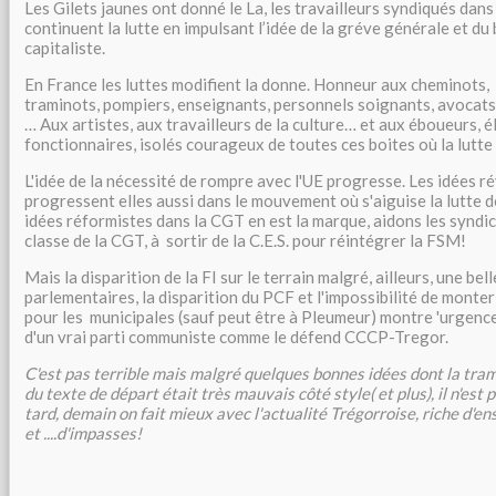
Les Gilets jaunes ont donné le La, les travailleurs syndiqués dans 
continuent la lutte en impulsant l’idée de la gréve générale et du
capitaliste.
En France les luttes modifient la donne. Honneur aux cheminots,
traminots, pompiers, enseignants, personnels soignants, avocats
… Aux artistes, aux travailleurs de la culture… et aux éboueurs, él
fonctionnaires, isolés courageux de toutes ces boites où la lutte es
L'idée de la nécessité de rompre avec l'UE progresse. Les idées r
progressent elles aussi dans le mouvement où s'aiguise la lutte de
idées réformistes dans la CGT en est la marque, aidons les syndic
classe de la CGT, à sortir de la C.E.S. pour réintégrer la FSM!
Mais la disparition de la FI sur le terrain malgré, ailleurs, une be
parlementaires, la disparition du PCF et l'impossibilité de monte
pour les municipales (sauf peut être à Pleumeur) montre 'urgence
d'un vrai parti communiste comme le défend CCCP-Tregor.
C'est pas terrible mais malgré quelques bonnes idées dont la tra
du texte de départ était très mauvais côté style( et plus), il n'est 
tard, demain on fait mieux avec l'actualité Trégorroise, riche d'en
et ....d'impasses!