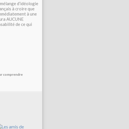
 mélange d’idéologie
rançais à croire que
 immédiatement à une
’aura AUCUNE
nsabilité de ce qui
our comprendre