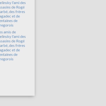
es amis de
elinsky l'ami des
ssasins de Rogé
arbé, des frères
agadec et de
entaines de
regorois