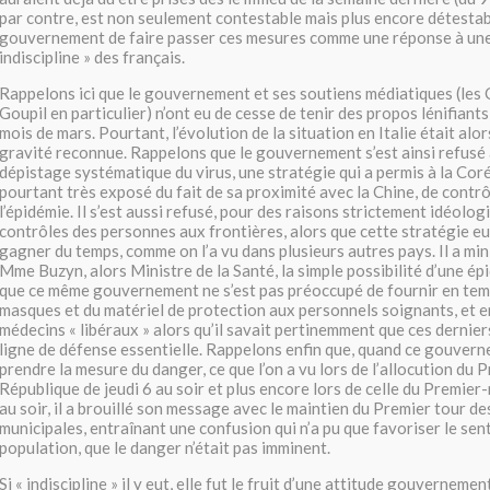
par contre, est non seulement contestable mais plus encore détestab
gouvernement de faire passer ces mesures comme une réponse à une
indiscipline » des français.
Rappelons ici que le gouvernement et ses soutiens médiatiques (les
Goupil en particulier) n’ont eu de cesse de tenir des propos lénifiant
mois de mars. Pourtant, l’évolution de la situation en Italie était alo
gravité reconnue. Rappelons que le gouvernement s’est ainsi refusé
dépistage systématique du virus, une stratégie qui a permis à la Cor
pourtant très exposé du fait de sa proximité avec la Chine, de contr
l’épidémie. Il s’est aussi refusé, pour des raisons strictement idéolog
contrôles des personnes aux frontières, alors que cette stratégie e
gagner du temps, comme on l’a vu dans plusieurs autres pays. Il a mini
Mme Buzyn, alors Ministre de la Santé, la simple possibilité d’une é
que ce même gouvernement ne s’est pas préoccupé de fournir en temp
masques et du matériel de protection aux personnels soignants, et en
médecins « libéraux » alors qu’il savait pertinemment que ces dernie
ligne de défense essentielle. Rappelons enfin que, quand ce gouver
prendre la mesure du danger, ce que l’on a vu lors de l’allocution du P
République de jeudi 6 au soir et plus encore lors de celle du Premier
au soir, il a brouillé son message avec le maintien du Premier tour de
municipales, entraînant une confusion qui n’a pu que favoriser le sen
population, que le danger n’était pas imminent.
Si « indiscipline » il y eut, elle fut le fruit d’une attitude gouvernemen