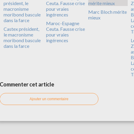
Marc Bloch mérite
mieux
Maroc-Espagne
Castex président,
Ceuta. Fausse crise
le macronisme
pour vraies
moribond bascule
ingérences
L
dans la farce
Z
a
B
L
c
T
Commenter cet article
Ajouter un commentaire