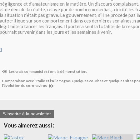
négligence et d’amateurisme en la matière. Un discours complaisant,
et de déni de la réalité, relayé par de nombreux médias, a incité les f
la situation n’était pas grave. Le gouvernement, s’il ne procède pas
autocritique sur son comportement dans ces dernières semaines, n
légitimité à tancer les français. Il portera seul la totalité de la respo
pourrait survenir dans les jours et les semaines à venir.
1
Les vrais communistes font la démonstration.
Comparaison avec l'Italie et l'Allemagne. Quelques courbes et quelques sites p
l'évolution du coronavirus
S'inscrire à la newsletter
Vous aimerez aussi :