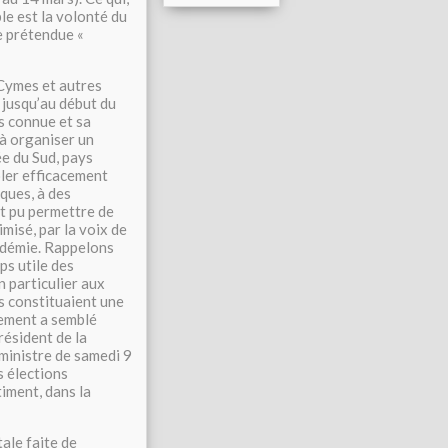
le est la volonté du
 prétendue «
 Cymes et autres
s jusqu’au début du
rs connue et sa
 à organiser un
ée du Sud, pays
ôler efficacement
iques, à des
ut pu permettre de
misé, par la voix de
pidémie. Rappelons
s utile des
 particulier aux
rs constituaient une
nement a semblé
résident de la
-ministre de samedi 9
s élections
timent, dans la
tale faite de