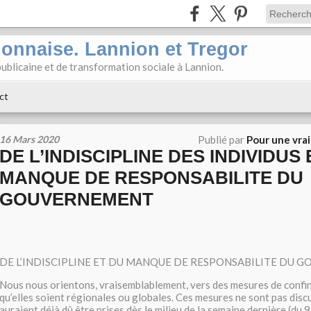
ionnaise. Lannion et Tregor
ublicaine et de transformation sociale à Lannion.
ct
16 Mars 2020
Publié par
Pour une vra
DE L’INDISCIPLINE DES INDIVIDUS 
MANQUE DE RESPONSABILITE DU
GOUVERNEMENT
DE L’INDISCIPLINE ET DU MANQUE DE RESPONSABILITE DU
Nous nous orientons, vraisemblablement, vers des mesures de confin
qu’elles soient régionales ou globales. Ces mesures ne sont pas discu
auraient déjà dû être prises dès le milieu de la semaine dernière (du 9