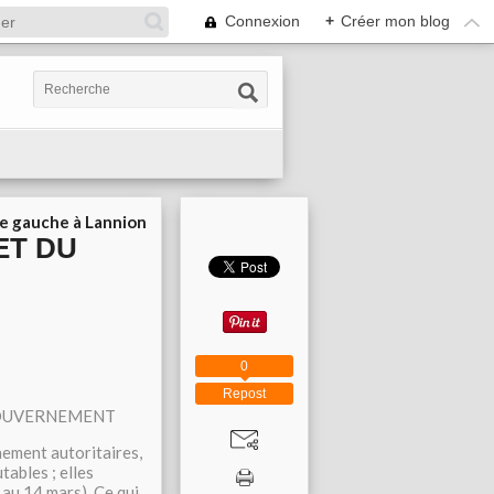
Connexion
+
Créer mon blog
ie gauche à Lannion
ET DU
0
Repost
 GOUVERNEMENT
ement autoritaires,
tables ; elles
 au 14 mars). Ce qui,