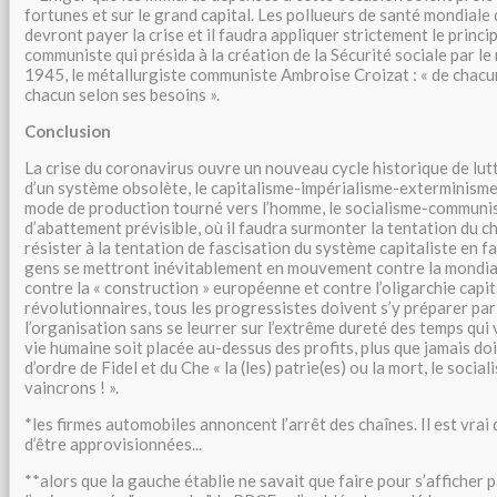
fortunes et sur le grand capital. Les pollueurs de santé mondiale 
devront payer la crise et il faudra appliquer strictement le princ
communiste qui présida à la création de la Sécurité sociale par le
1945, le métallurgiste communiste Ambroise Croizat : « de chacu
chacun selon ses besoins ».
Conclusion
La crise du coronavirus ouvre un nouveau cycle historique de lutt
d’un système obsolète, le capitalisme-impérialisme-exterminisme,
mode de production tourné vers l’homme, le socialisme-communi
d’abattement prévisible, où il faudra surmonter la tentation du c
résister à la tentation de fascisation du système capitaliste en fai
gens se mettront inévitablement en mouvement contre la mondiali
contre la « construction » européenne et contre l’oligarchie capita
révolutionnaires, tous les progressistes doivent s’y préparer par 
l’organisation sans se leurrer sur l’extrême dureté des temps qui 
vie humaine soit placée au-dessus des profits, plus que jamais doi
d’ordre de Fidel et du Che « la (les) patrie(es) ou la mort, le socia
vaincrons ! ».
*les firmes automobiles annoncent l’arrêt des chaînes. Il est vrai 
d’être approvisionnées...
**alors que la gauche établie ne savait que faire pour s’afficher 