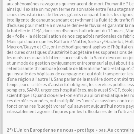
aux phénomènes ravageurs qui menacent de mort l’humanité ? Le
ainsi qu’il existe un moyen terme raisonnable entre l’eau stagnan
crues dévastatrices de fleuves géants rompant toutes les digues
intelligente de canaux scandant et rythmant la fluidité du trafic f
d’écluses pour mettre à niveau le dénivelé fluvial et garantir la n
la batellerie. Déjà, dans son discours hallucinant du 11 mars, Ma
de « folie » la délocalisation de nos capacités nationales de fab
Mais qui d’autre que les Raffarin/Mattéi, Sarkozy/Bachelot, Holl
Macron/Buzyn et Cie, ont méthodiquement asphyxié l’hôpital en lui
des cures drastiques d’austérité budgétaire (les suppressions de l
les ministres maastrichtiens successifs de la Santé devront un jo
et un mode de gestion cyniquement entrepreneurial qui aboutit a
retentissante thrombose (comble de libéralisme "anti-étatique", c
qui installe des hôpitaux de campagne et qui doit transporter le
d’une région à l’autre !). Sans parler de la manière dont ont été t
temps, euro-critères d’austérité obligent, les services publics es
pompiers, SAMU, urgences hospitalières, mais aussi SNCF, école
scientifique ! Quand clouera-t-on enfin au pilori médiatique les
ces dernières années, ont multiplié les "unes" assassines contre 
fonctionnaires "budgétivores" qui sauvent aujourd’hui notre pay
inlassablement agonis d’injures par les folliculaires de la l’ultra-
2°) L’Union Européenne ne nous « protège » pas. Au contraire, 