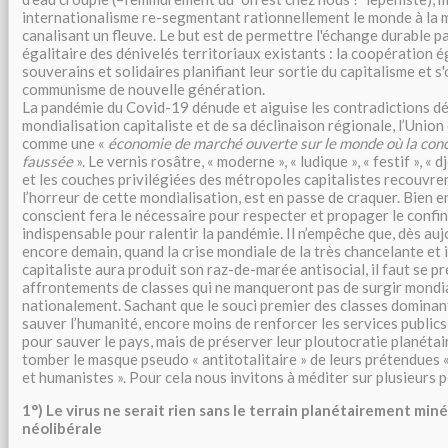
internationalisme re-segmentant rationnellement le monde à la m
canalisant un fleuve. Le but est de permettre l'échange durable pa
égalitaire des dénivelés territoriaux existants : la coopération é
souverains et solidaires planifiant leur sortie du capitalisme et s
communisme de nouvelle génération.
La pandémie du Covid-19 dénude et aiguise les contradictions dé
mondialisation capitaliste et de sa déclinaison régionale, l’Uni
comme une «
économie de marché ouverte sur le monde où la conc
faussée
». Le vernis rosâtre, « moderne », « ludique », « festif », « d
et les couches privilégiées des métropoles capitalistes recouvr
l’horreur de cette mondialisation, est en passe de craquer. Bien 
conscient fera le nécessaire pour respecter et propager le conf
indispensable pour ralentir la pandémie. Il n’empêche que, dès aujo
encore demain, quand la crise mondiale de la très chancelante et
capitaliste aura produit son raz-de-marée antisocial, il faut se p
affrontements de classes qui ne manqueront pas de surgir mondi
nationalement. Sachant que le souci premier des classes dominant
sauver l’humanité, encore moins de renforcer les services publics
pour sauver le pays, mais de préserver leur ploutocratie planétai
tomber le masque pseudo « antitotalitaire » de leurs prétendues
et humanistes ». Pour cela nous invitons à méditer sur plusieurs 
1°) Le virus ne serait rien sans le terrain planétairement miné
néolibérale