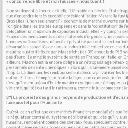
« concurrence libre et non faussée » nous tuent !
Non seulement à l’heure actuelle l’UE n’aide en rien les États frappé
que d’entendre le très europhile président italien Matarella fustig
Bruxelles !), non seulement l’ « économie de marché ouverte sur 
l’origine dans les traités européens et dans la "constitution" de l’
délocaliser un maximum de capacités industrielles – y compris cel
France des médicaments et des matériels d’urgence !, non seulemen
banques nationalisées, dépecé et privatisé partout le secteur ind
désarmé les capacités de riposte industrielle collective en cas d’
maudite austérité fixée par Maastricht (les 3% annuels de PIB sans
pas d’euro !) a miné le système de santé en France, en Italie, en 
ailleurs. Macron est là encore obligé à un rétropédalage piteux qu
personnels de santé « héroïques » alors qu’il a lui-même passé so
l’hôpital, à diminuer les remboursements Sécu, à privatiser les b
nation. S’il s’est trompé sur toute la ligne, que ce monsieur s’en ai
c’est qu’il ment aujourd’hui de manière cynique pour échapper au
violenté, qui tôt ou tard le rattrapera, comme le lui promettent les
3°) La propriété des grands moyens de production et d’écha
luxe mortel pour l’Humanité
Qu’est-ce en effet que ces marchés financiers mondialisés que l
le régulateur central du système néolibéral et qui, dès qu’il y a un
humains, s’emballent comme des chevaux fous, spéculent contre l
coulent même certains fonds de pension (les retraites par capital