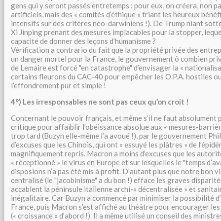
gens qui y seront passés entretemps : pour eux, on créera, non 
artificiels, mais des « comités d’éthique » triant les heureux bénéf
intensifs sur des critères néo-darwiniens !). De Trump niant sot
Xi Jinping prenant des mesures implacables pour la stopper, leque
capacité de donner des leçons d’humanisme ?
Vérification a contrario du fait que la propriété privée des entre
un danger mortel pour la France, le gouvernement ô combien pri
de Lemaire est forcé "en catastrophe" d’envisager la « nationalisa
certains fleurons du CAC-40 pour empêcher les O.P.A. hostiles o
l’effondrement pur et simple !
4°) Les irresponsables ne sont pas ceux qu’on croit !
Concernant le pouvoir français, et même s’il ne faut absolument 
critique pour affaiblir l’obéissance absolue aux « mesures-barrièr
trop tard (Buzyn elle-même l’a avoué !), par le gouvernement Phili
d’excuses que les Chinois, qui ont « essuyé les plâtres » de l’épidé
magnifiquement repris. Macron a moins d’excuses que les autorité
« réceptionné » le virus en Europe et sur lesquelles le "temps d’a
disposions n’a pas été mis à profit. D’autant plus que notre bon v
centralisé (le "jacobinisme" a du bon !) efface les graves disparit
accablent la péninsule italienne archi-« décentralisée » et sanita
inégalitaire. Car Buzyn a commencé par minimiser la possibilité 
France, puis Macron s’est affiché au théâtre pour encourager l
(« croissance » d’abord !). Il a même utilisé un conseil des minist