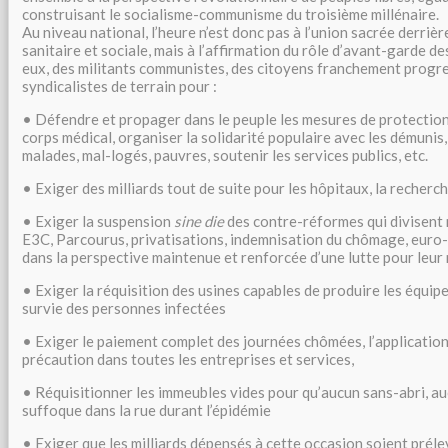
construisant le socialisme-communisme du troisième millénaire.
Au niveau national, l’heure n’est donc pas à l’union sacrée derrière
sanitaire et sociale, mais à l’affirmation du rôle d’avant-garde des
eux, des militants communistes, des citoyens franchement progre
syndicalistes de terrain pour :
• Défendre et propager dans le peuple les mesures de protection 
corps médical, organiser la solidarité populaire avec les démunis
malades, mal-logés, pauvres, soutenir les services publics, etc.
• Exiger des milliards tout de suite pour les hôpitaux, la recherc
• Exiger la suspension
sine die
des contre-réformes qui divisent n
E3C, Parcourus, privatisations, indemnisation du chômage, euro-
dans la perspective maintenue et renforcée d’une lutte pour leur r
• Exiger la réquisition des usines capables de produire les équip
survie des personnes infectées
• Exiger le paiement complet des journées chômées, l’application
précaution dans toutes les entreprises et services,
• Réquisitionner les immeubles vides pour qu’aucun sans-abri, a
suffoque dans la rue durant l’épidémie
• Exiger que les milliards dépensés à cette occasion soient préle