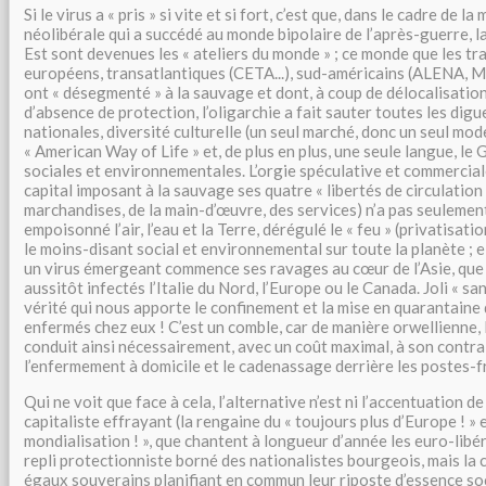
Si le virus a « pris » si vite et si fort, c’est que, dans le cadre de l
néolibérale qui a succédé au monde bipolaire de l’après-guerre, la
Est sont devenues les « ateliers du monde » ; ce monde que les tr
européens, transatlantiques (CETA...), sud-américains (ALENA, Me
ont « désegmenté » à la sauvage et dont, à coup de délocalisation
d’absence de protection, l’oligarchie a fait sauter toutes les digu
nationales, diversité culturelle (un seul marché, donc un seul mo
« American Way of Life » et, de plus en plus, une seule langue, le G
sociales et environnementales. L’orgie spéculative et commercia
capital imposant à la sauvage ses quatre « libertés de circulation 
marchandises, de la main-d’œuvre, des services) n’a pas seulement
empoisonné l’air, l’eau et la Terre, dérégulé le « feu » (privatisati
le moins-disant social et environnemental sur toute la planète ; e
un virus émergeant commence ses ravages au cœur de l’Asie, que
aussitôt infectés l’Italie du Nord, l’Europe ou le Canada. Joli « s
vérité qui nous apporte le confinement et la mise en quarantaine 
enfermés chez eux ! C’est un comble, car de manière orwellienne, 
conduit ainsi nécessairement, avec un coût maximal, à son contra
l’enfermement à domicile et le cadenassage derrière les postes-f
Qui ne voit que face à cela, l’alternative n’est ni l’accentuation 
capitaliste effrayant (la rengaine du « toujours plus d’Europe ! » 
mondialisation ! », que chantent à longueur d’année les euro-libér
repli protectionniste borné des nationalistes bourgeois, mais la
égaux souverains planifiant en commun leur riposte d’essence s