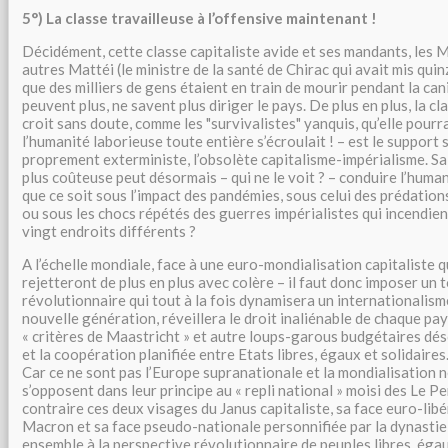
5°) La classe travailleuse à l’offensive maintenant !
Décidément, cette classe capitaliste avide et ses mandants, les M
autres Mattéi (le ministre de la santé de Chirac qui avait mis qui
que des milliers de gens étaient en train de mourir pendant la can
peuvent plus, ne savent plus diriger le pays. De plus en plus, la cla
croit sans doute, comme les "survivalistes" yanquis, qu’elle pourrai
l’humanité laborieuse toute entière s’écroulait ! – est le support
proprement exterministe, l’obsolète capitalisme-impérialisme. S
plus coûteuse peut désormais – qui ne le voit ? – conduire l’human
que ce soit sous l’impact des pandémies, sous celui des prédatio
ou sous les chocs répétés des guerres impérialistes qui incendien
vingt endroits différents ?
A l’échelle mondiale, face à une euro-mondialisation capitaliste q
rejetteront de plus en plus avec colère – il faut donc imposer un 
révolutionnaire qui tout à la fois dynamisera un internationalism
nouvelle génération, réveillera le droit inaliénable de chaque pa
« critères de Maastricht » et autre loups-garous budgétaires dés
et la coopération planifiée entre Etats libres, égaux et solidaires
Car ce ne sont pas l’Europe supranationale et la mondialisation n
s’opposent dans leur principe au « repli national » moisi des Le Pen
contraire ces deux visages du Janus capitaliste, sa face euro-lib
Macron et sa face pseudo-nationale personnifiée par la dynastie
ensemble à la perspective révolutionnaire de peuples libres, égau