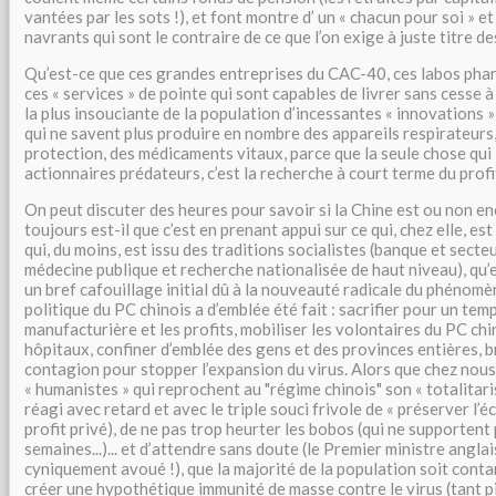
vantées par les sots !), et font montre d’ un « chacun pour soi » et
navrants qui sont le contraire de ce que l’on exige à juste titre d
Qu’est-ce que ces grandes entreprises du CAC-40, ces labos pha
ces « services » de pointe qui sont capables de livrer sans cesse à 
la plus insouciante de la population d’incessantes « innovations 
qui ne savent plus produire en nombre des appareils respirateurs
protection, des médicaments vitaux, parce que la seule chose qui 
actionnaires prédateurs, c’est la recherche à court terme du profi
On peut discuter des heures pour savoir si la Chine est ou non en
toujours est-il que c’est en prenant appui sur ce qui, chez elle, es
qui, du moins, est issu des traditions socialistes (banque et secteu
médecine publique et recherche nationalisée de haut niveau), qu’
un bref cafouillage initial dû à la nouveauté radicale du phénomèn
politique du PC chinois a d’emblée été fait : sacrifier pour un tem
manufacturière et les profits, mobiliser les volontaires du PC chin
hôpitaux, confiner d’emblée des gens et des provinces entières, bre
contagion pour stopper l’expansion du virus. Alors que chez nous,
« humanistes » qui reprochent au "régime chinois" son « totalitari
réagi avec retard et avec le triple souci frivole de « préserver l’éc
profit privé), de ne pas trop heurter les bobos (qui ne supportent
semaines...)... et d’attendre sans doute (le Premier ministre angla
cyniquement avoué !), que la majorité de la population soit cont
créer une hypothétique immunité de masse contre le virus (tant pis