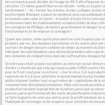
du coronavirus pour décider de l’usage du 49/3 afin d’imposer la
retraites ! Et même quand Macron eut décidé – enfin, et à juste ra
tardivement ! – de « fermer les crèches, écoles, collèges, lycées et
psychorigide Blanquer a passé un weekend, avec une palanquée d
proviseurs sans cœur ni raison – à vouloir à toute force convoqu
professeurs dans les établissements scolaires (vidés de leurs élèv
les consignes de Philippe, de mettre gratuitement en danger la s
fonctionnaires et de relancer la contagion !
Quant aux usines, celles qui le pourraient ne sont toujours pas r
produire, par ex., des masques à profusion, et les autres devront
ouvriers en danger (encore combien de temps au moment où j’écris
fabriquer des marchandises sans nécessité première alors que le
des centaines de compatriotes dans des suffocations insupporta
Si notre pays était un pays socialiste, au sens non social-démoc
d’ordre y retentirait que celui qui souleva jadis l’URSS contre l’in
pour le front, tout pour la victoire ! » (sur le virus !) et la produc
repensée de A à Z pour satisfaire le besoin humain le plus fondame
quitte à laisser tomber tout ce qui relève du « capitalisme de la s
consumérisme obtusément prédateur. Mais cela serait possible p
production seraient la propriété de la nation, parce que la classe 
pouvoir, parce qu’il existerait des outils de planification industrie
se faire la guerre les unes aux autres pour le profit maximal, les 
l’habitude de converger et de coopérer pour satisfaire les besoin