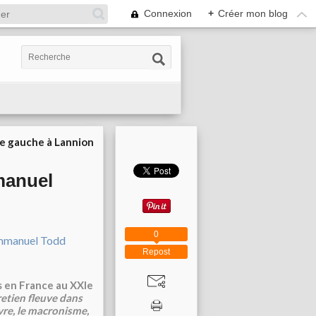
Connexion
+
Créer mon blog
ie gauche à Lannion
manuel
0
Repost
s en France au XXIe
retien fleuve dans
ivre, le macronisme,