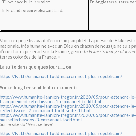
Till we have built Jerusalem,
En Angleterre, terre ver
In Englands green & pleasant Land.
Voici ce que je lis avant d’écrire un pamphlet. La poésie de Blake est 
nationale, très humaine avec un Dieu en chacun de nous (je ne suis pa
d’une chute qui serait sur la France, genre
In France’s many coloured
terres colorées de la France.
=
La suite dans quelques jours...... ou
https://lvsl.fr/emmanuel-todd-macron-nest-plus-republicain/
Sur ce blog l'ensemble du document:
http://www.humanite-lannion-tregor.fr/2020/05/pour-attendre-le
tranquilement.refechissons.1-emmanuel-todd.html
http://www.humanite-lannion-tregor.fr/2020/05/pour-attendre-le
reflechissons-2-emmanuel-todd-suite-1.html
http://www.humanite-lannion-tregor.fr/2020/05/pour-attendre-le
mai.reflechissons-3-emmanuel-todd.html
Sur le site du "Vent se lève"
https://lvsl.fr/emmanuel-todd-macron-nest-plus-republicain/