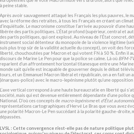
européennes que le vote Macron mute vers la droite, alors que l’élec
à peine stable.
Après avoir sauvagement attaqué les Français les plus pauvres, le m
avec la réforme des retraites, à tous les Français en créant un climat 
d’inquiétude. Le macronisme constitue l’arrivée au pouvoir d’une hau
libérée des partis politiques. L’État profond (supérieur, central et au
des partis politiques, qui ont explosé. Au niveau de l’État concret, d
instrument social détenteur du monopole de la violence légitime (sel
suis plus trop sûr de la validité actuelle du concept), on voit des forc
liberté, chouchoutées par Macron et qui votent FN à 50 %. Enfin il aur
discours de Marine Le Pen pour que la police se calme. Là où
BFM-T
reparlent d’un affrontement horizontal titanesque entre une Marine 
monde sait qu’elle est incapable de gouverner depuis le débat télévis
tours, et un Emmanuel Macron libéral et républicain, on a en fait un a
(énarques-police) avec le macro-lepénisme plutôt qu’une opposition 
L’axe vertical correspond à une haute bureaucratie en liberté qui s’a
société, mais qui est devenue entièrement dépendante d’une police q
National. D’où ces concepts de
macro-lepénisme
et
d’État autonomi
représentations cartographiques d’Hervé Le Bras que vous avez év
une polarité Macron-Le Pen succédant à la polarité gauche-droite, 
dépassées.
LVSL :
Cette convergence n’est-elle pas de nature politique plu
sociologique, puisqu’au niveau de l’électorat, ces corps sont disjo