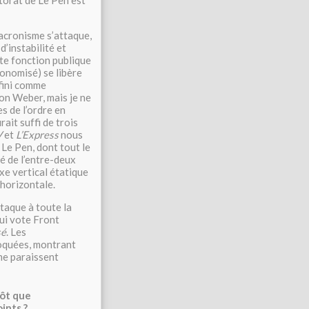
torat de Le Pen est
acronisme s’attaque,
d’instabilité et
te fonction publique
tonomisé) se libère
éfini comme
on Weber, mais je ne
es de l’ordre en
ait suffi de trois
V
et
L’Express
nous
Le Pen, dont tout le
é de l’entre-deux
xe vertical étatique
horizontale.
ttaque à toute la
ui vote Front
sé
. Les
oquées, montrant
me paraissent
tôt que
ints ?