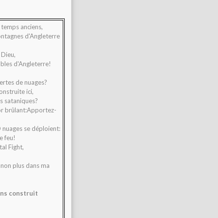
s temps anciens,
ntagnes d'Angleterre
 Dieu,
bles d'Angleterre!
uvertes de nuages?
nstruite ici,
s sataniques?
r brûlant:Apportez-
 nuages se déploient:
e feu!
al Fight,
 non plus dans ma
ns construit