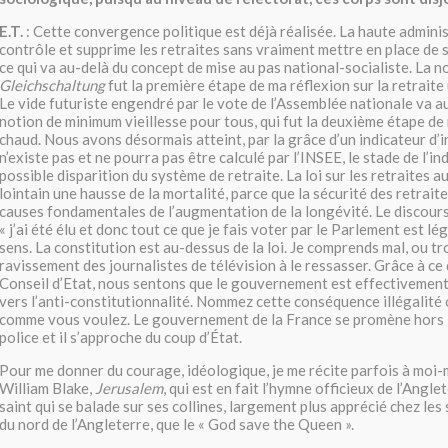
E.T.
: Cette convergence politique est déjà réalisée. La haute adminis
contrôle et supprime les retraites sans vraiment mettre en place de 
ce qui va au-delà du concept de mise au pas national-socialiste. La n
Gleichschaltung
fut la première étape de ma réflexion sur la retraite 
Le vide futuriste engendré par le vote de l’Assemblée nationale va au
notion de minimum vieillesse pour tous, qui fut la deuxième étape de
chaud. Nous avons désormais atteint, par la grâce d’un indicateur d’
n’existe pas et ne pourra pas être calculé par l’INSEE, le stade de l’in
possible disparition du système de retraite. La loi sur les retraites a
lointain une hausse de la mortalité, parce que la sécurité des retraite
causes fondamentales de l’augmentation de la longévité. Le discour
« j’ai été élu et donc tout ce que je fais voter par le Parlement est lé
sens. La constitution est au-dessus de la loi. Je comprends mal, ou tro
ravissement des journalistes de télévision à le ressasser. Grâce à ce 
Conseil d’Etat, nous sentons que le gouvernement est effectivemen
vers l’anti-constitutionnalité. Nommez cette conséquence illégalité o
comme vous voulez. Le gouvernement de la France se promène hors la
police et il s’approche du coup d’État.
Pour me donner du courage, idéologique, je me récite parfois à mo
William Blake,
Jerusalem
, qui est en fait l’hymne officieux de l’Angl
saint qui se balade sur ses collines, largement plus apprécié chez le
du nord de l’Angleterre, que le « God save the Queen ».