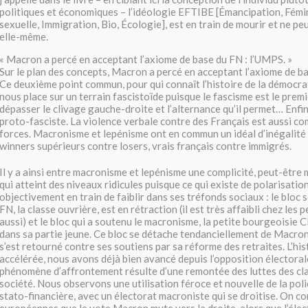
politiques et économiques – l’idéologie EFTIBE [Émancipation, Fémi
sexuelle, Immigration, Bio, Écologie], est en train de mourir et ne peu
elle-même.
« Macron a percé en acceptant l’axiome de base du FN : l’UMPS. »
Sur le plan des concepts, Macron a percé en acceptant l’axiome de b
Ce deuxième point commun, pour qui connaît l’histoire de la démocra
nous place sur un terrain fascistoïde puisque le fascisme est le prem
dépasser le clivage gauche-droite et l’alternance qu’il permet… Enfin
proto-fasciste. La violence verbale contre des Français est aussi 
forces. Macronisme et lepénisme ont en commun un idéal d’inégalité
winners supérieurs contre losers, vrais français contre immigrés.
Il y a ainsi entre macronisme et lepénisme une complicité, peut-être
qui atteint des niveaux ridicules puisque ce qui existe de polarisatio
objectivement en train de faiblir dans ses tréfonds sociaux : le bloc s
FN, la classe ouvrière, est en rétraction (il est très affaibli chez les
aussi) et le bloc qui a soutenu le macronisme, la petite bourgeoisie CP
dans sa partie jeune. Ce bloc se détache tendanciellement de Macron,
s’est retourné contre ses soutiens par sa réforme des retraites. L’his
accélérée, nous avons déjà bien avancé depuis l’opposition électoral
phénomène d’affrontement résulte d’une remontée des luttes des clas
société. Nous observons une utilisation féroce et nouvelle de la polic
stato-financière, avec un électorat macroniste qui se droitise. On c