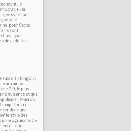
pendant, le
émocratie : la
tie, en système
n, pour le
haine, pour Sacha
raire sont
e chose que
on des adultes.
suis dit « bingo » :
orme m’a mené
sme 2.0, le plus
 une nuisance et que
 populisme : Macron
Trump. Tout ce
lancer dans une
er le style des
pas un programme. Ce
rieures, que
t que les choix