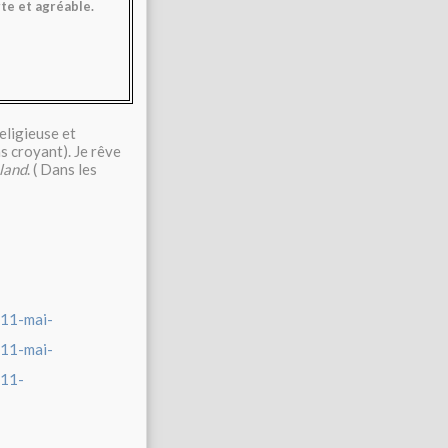
te et agréable.
religieuse et
s croyant). Je rêve
 land
. (
Dans les
-11-mai-
-11-mai-
-11-