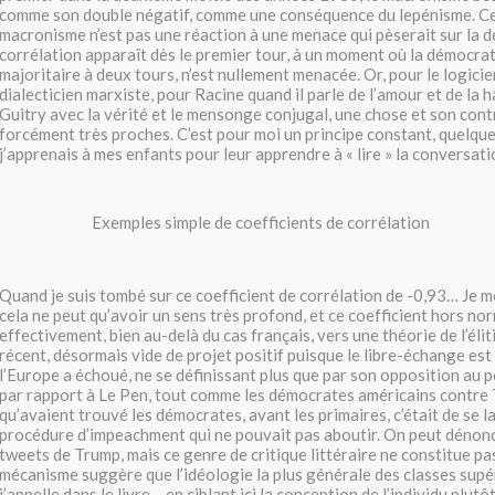
comme son double négatif, comme une conséquence du lepénisme. Ce
macronisme n’est pas une réaction à une menace qui pèserait sur la d
corrélation apparaît dès le premier tour, à un moment où la démocra
majoritaire à deux tours, n’est nullement menacée. Or, pour le logicie
dialecticien marxiste, pour Racine quand il parle de l’amour et de la 
Guitry avec la vérité et le mensonge conjugal, une chose et son cont
forcément très proches. C’est pour moi un principe constant, quelqu
j’apprenais à mes enfants pour leur apprendre à « lire » la conversati
Exemples simple de coefficients de corrélation
Quand je suis tombé sur ce coefficient de corrélation de -0,93… Je me 
cela ne peut qu’avoir un sens très profond, et ce coefficient hors n
effectivement, bien au-delà du cas français, vers une théorie de l’éliti
récent, désormais vide de projet positif puisque le libre-échange est
l’Europe a échoué, ne se définissant plus que par son opposition au
par rapport à Le Pen, tout comme les démocrates américains contre 
qu’avaient trouvé les démocrates, avant les primaires, c’était de se 
procédure d’impeachment qui ne pouvait pas aboutir. On peut dénonc
tweets de Trump, mais ce genre de critique littéraire ne constitue 
mécanisme suggère que l’idéologie la plus générale des classes supé
j’appelle dans le livre – en ciblant ici la conception de l’individu plutô