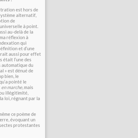
tration est hors de
système alternatif,
otion de
universelle à point.
ssi au-delà de la
 ma réflexion à
indexation qui
définition et d’une
urait aussi pour effet
s était l’une des
s automatique du
gal » est dénué de
p bien, le
qu’a pointé le
t
en marche
, mais
u illégitimité,
 loi, régnant par la
i-même ce poème de
eterre, évoquant un
s sectes protestantes