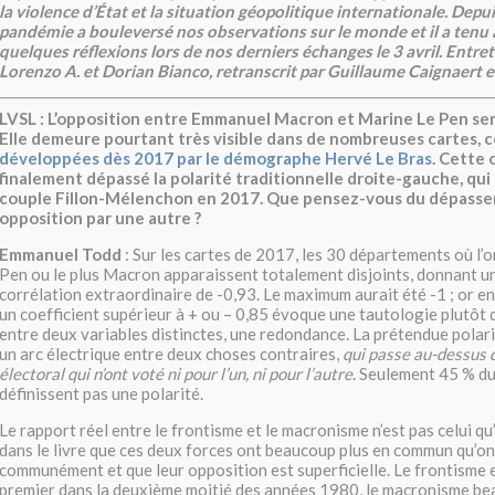
la violence d’État et la situation géopolitique internationale. Depui
pandémie a bouleversé nos observations sur le monde et il a tenu à
quelques réflexions lors de nos derniers échanges le 3 avril. Entret
Lorenzo A. et Dorian Bianco, retranscrit par Guillaume Caignaert 
LVSL : L’opposition entre Emmanuel Macron et Marine Le Pen sera
Elle demeure pourtant très visible dans de nombreuses cartes,
développées dès 2017 par le démographe Hervé Le Bras
. Cette 
finalement dépassé la polarité traditionnelle droite-gauche, qui s
couple Fillon-Mélenchon en 2017. Que pensez-vous du dépass
opposition par une autre ?
Emmanuel Todd
: Sur les cartes de 2017, les 30 départements où l’o
Pen ou le plus Macron apparaissent totalement disjoints, donnant un
corrélation extraordinaire de -0,93. Le maximum aurait été -1 ; or en
un coefficient supérieur à + ou – 0,85 évoque une tautologie plutôt 
entre deux variables distinctes, une redondance. La prétendue pola
un arc électrique entre deux choses contraires,
qui passe au-dessus 
électoral qui n’ont voté ni pour l’un, ni pour l’autre
. Seulement 45 % du
définissent pas une polarité.
Le rapport réel entre le frontisme et le macronisme n’est pas celui q
dans le livre que ces deux forces ont beaucoup plus en commun qu’on
communément et que leur opposition est superficielle. Le frontisme 
premier dans la deuxième moitié des années 1980, le macronisme be