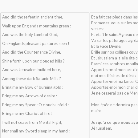
And did those feet in ancient time,
Et a fait ces pieds dans le
Promenez-vous sur les mo
Walk upon Englands mountains green :
vertes:
And was the holy Lamb of God,
Et était le saint Agneau de
Vu sur les pâturages agréa
On Englands pleasant pastures seen !
Et la Face Divine,
And did the Countenance Divine,
Brille sur nos collines co
Et Jérusalem a-t-elle été co
Shine forth upon our clouded hills ?
Parmi ces sombres moulin
And was Jerusalem builded here,
Apportez-moi mon arc d'o
moi mes flèches de désir:
Among these dark Satanic Mills ?
Apportez-moi ma lance: O
Bring me my Bow of burning gold :
Apportez-moi mon char d
Je ne cesserai pas de Ment
Bring me my Arrows of desire :
Bring me my Spear : O clouds unfold :
Mon épée ne dormira pas
main:
Bring me my Chariot of fire !
I will not cease from Mental Fight,
Jusqu'à ce que nous ayo
Jérusalem,
Nor shall my Sword sleep in my hand :