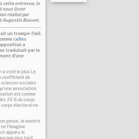
s cette entrevue, la
 nous livrer
ien réalisé par
et Augustin Bouvet.
it un trompe-l’œil.
 comme
celles
opposition a
e traduisait par le
ement d’une
n a voté le plus Le
 coefficient de
 sciences sociales
qu’une association
risation est comme
des 55 % du corps
 corps électoral ne
u’on pense. Je montre
 ne l’imagine
est apparu le
aucoup plus tard