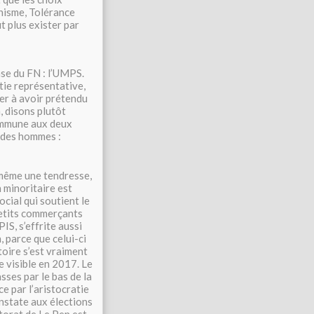
nisme, Tolérance
t plus exister par
ase du FN : l’UMPS.
tie représentative,
ier à avoir prétendu
, disons plutôt
commune aux deux
 des hommes :
 même une tendresse,
n minoritaire est
ocial qui soutient le
 petits commerçants
IS, s’effrite aussi
 parce que celui-ci
toire s’est vraiment
e visible en 2017. Le
ses par le bas de la
e par l’aristocratie
onstate aux élections