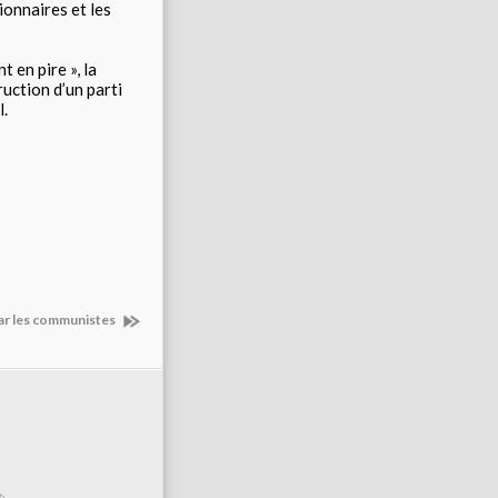
ionnaires et les
 en pire », la
ruction d’un parti
l.
par les communistes