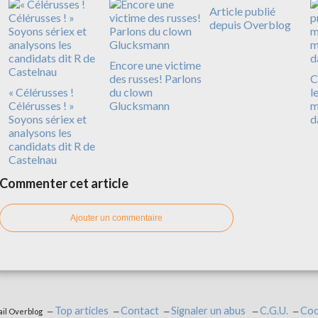
Article publié
depuis Overblog
Encore une victime
des russes! Parlons
C
« Célérusses !
du clown
l
Célérusses ! »
Glucksmann
m
Soyons sériex et
d
analysons les
candidats dit R de
Castelnau
Commenter cet article
Ajouter un commentaire
Top articles
Contact
Signaler un abus
C.G.U.
Coo
ail Overblog