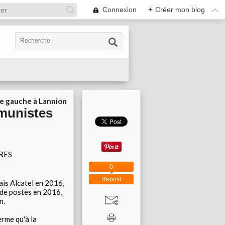
Connexion
+
Créer mon blog
ie gauche à Lannion
munistes
RES
0
Repost
ais Alcatel en 2016,
 de postes en 2016,
n.
erme qu'à la