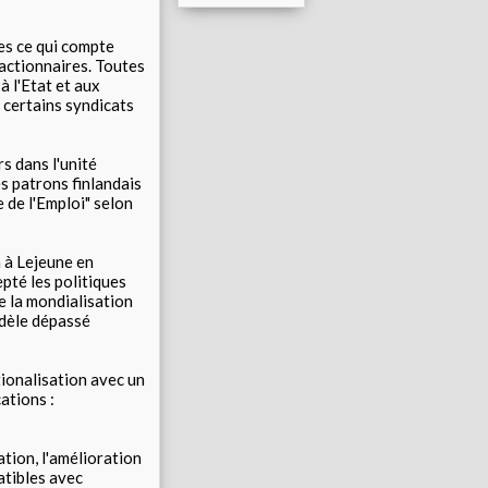
es ce qui compte
 actionnaires. Toutes
à l'Etat et aux
e certains syndicats
s dans l'unité
s patrons finlandais
 de l'Emploi" selon
n à Lejeune en
pté les politiques
de la mondialisation
odèle dépassé
tionalisation avec un
ations :
ation, l'amélioration
atibles avec