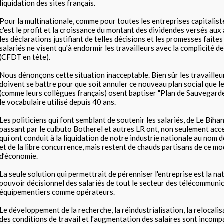
liquidation des sites français.
Pour la multinationale, comme pour toutes les entreprises capitalist
c'est le profit et la croissance du montant des dividendes versés aux
les déclarations justifiant de telles décisions et les promesses faites 
salariés ne visent qu'à endormir les travailleurs avec la complicité d
(CFDT en tête).
Nous dénonçons cette situation inacceptable. Bien sûr les travailleur
doivent se battre pour que soit annuler ce nouveau plan social que le
(comme leurs collègues français) osent baptiser "Plan de Sauvegarde
le vocabulaire utilisé depuis 40 ans.
Les politiciens qui font semblant de soutenir les salariés, de Le Biha
passant par le culbuto Botherel et autres LR ont, non seulement acce
qui ont conduit à la liquidation de notre industrie nationale au nom 
et de la libre concurrence, mais restent de chauds partisans de ce m
d’économie.
La seule solution qui permettrait de pérenniser l'entreprise est la na
pouvoir décisionnel des salariés de tout le secteur des télécommunic
équipementiers comme opérateurs.
Le développement de la recherche, la réindustrialisation, la relocalis
des conditions de travail et l'augmentation des salaires sont incomp