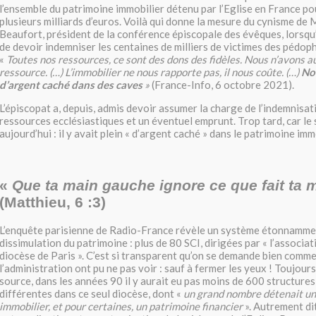
l’ensemble du patrimoine immobilier détenu par l’Eglise en France po
plusieurs milliards d’euros. Voilà qui donne la mesure du cynisme de 
Beaufort, président de la conférence épiscopale des évêques, lorsqu’i
de devoir indemniser les centaines de milliers de victimes des pédophi
«
Toutes nos ressources, ce sont des dons des fidèles. Nous n’avons 
ressource. (…) L’immobilier ne nous rapporte pas, il nous coûte. (…)
No
d’argent caché dans des caves
»
(France-Info, 6 octobre 2021).
L’épiscopat a, depuis, admis devoir assumer la charge de l’indemnisati
ressources ecclésiastiques et un éventuel emprunt. Trop tard, car le
aujourd’hui : il y avait plein « d’argent caché » dans le patrimoine immo
«
Que ta main gauche ignore ce que fait ta m
(Matthieu, 6 :3)
L’enquête parisienne de Radio-France révèle un système étonnammen
dissimulation du patrimoine : plus de 80 SCI, dirigées par « l’associa
diocèse de Paris ». C’est si transparent qu’on se demande bien commen
l’administration ont pu ne pas voir : sauf à fermer les yeux ! Toujour
source, dans les années 90 il y aurait eu pas moins de 600 structures
différentes dans ce seul diocèse, dont «
un grand nombre détenait un
immobilier, et pour certaines, un patrimoine financier
». Autrement dit