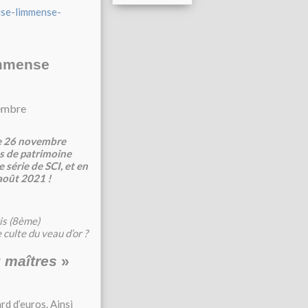
ise-limmense-
immense
embre
le 26 novembre
os de patrimoine
 série de SCI, et en
 août 2021 !
is (8ème)
culte du veau d’or ?
x maîtres
»
rd d’euros. Ainsi