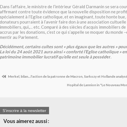
Dans l’affaire, le ministre de l’intérieur Gérald Darmanin se sera cou
affirmant contre toute évidence que la nouvelle disposition ne profit
spécialement à l’Eglise catholique, et en imaginant, toute honte bue,
donateurs pourraient à l’avenir faire don à une association cultuell
immobiliers, qui,… etc. Comparé à des siècles d’acquis immobiliers de 
accrus par les donations, c’est ce qui s’appelle se moquer du monde –
mentir au Parlement.
Décidément, certains cultes sont « plus égaux que les autres » pour
La loi du 24 août 2021 aura ainsi « conforté l’Eglise catholique » en 
patrimoine immobilier lucratif qu’elle est seule à posséd
er
.
Merkel, bilan...l'action de la patronne de Macron, Sarkozy et Hollande analys
Hopital de Lannion in "Le Nouveau M
S'inscrire à la newsletter
Vous aimerez aussi :