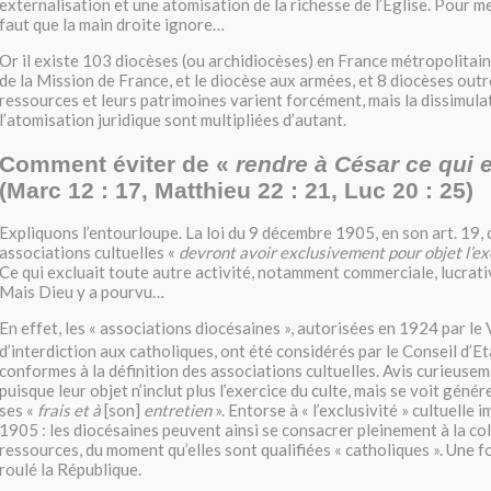
externalisation et une atomisation de la richesse de l’Eglise. Pour me
faut que la main droite ignore…
Or il existe 103 diocèses (ou archidiocèses) en France métropolitaine
de la Mission de France, et le diocèse aux armées, et 8 diocèses out
ressources et leurs patrimoines varient forcément, mais la dissimulat
l’atomisation juridique sont multipliées d’autant.
Comment éviter de «
rendre à César ce qui 
(Marc 12 : 17, Matthieu 22 : 21, Luc 20 : 25)
Expliquons l’entourloupe. La loi du 9 décembre 1905, en son art. 19, 
associations cultuelles «
devront avoir exclusivement pour objet l’ex
Ce qui excluait toute autre activité, notamment commerciale, lucrativ
Mais Dieu y a pourvu…
En effet, les « associations diocésaines », autorisées en 1924 par le
d’interdiction aux catholiques, ont été considérés par le Conseil d’Et
conformes à la définition des associations cultuelles. Avis curieuse
puisque leur objet n’inclut plus l’exercice du culte, mais se voit géné
ses «
frais et à
[son]
entretien
». Entorse à « l’exclusivité » cultuelle 
1905 : les diocésaines peuvent ainsi se consacrer pleinement à la co
ressources, du moment qu’elles sont qualifiées « catholiques ». Une foi
roulé la République.