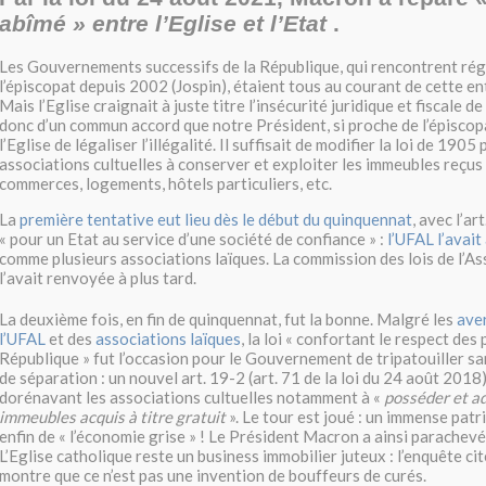
abîmé » entre l’Eglise et l’Etat
.
Les Gouvernements successifs de la République, qui rencontrent ré
l’épiscopat depuis 2002 (Jospin), étaient tous au courant de cette en
Mais l’Eglise craignait à juste titre l’insécurité juridique et fiscale d
donc d’un commun accord que notre Président, si proche de l’épiscop
l’Eglise de légaliser l’illégalité. Il suffisait de modifier la loi de 1905
associations cultuelles à conserver et exploiter les immeubles reçus à
commerces, logements, hôtels particuliers, etc.
La
première tentative eut lieu dès le début du quinquennat
, avec l’ar
« pour un Etat au service d’une société de confiance » :
l’UFAL l’avai
comme plusieurs associations laïques. La commission des lois de l’A
l’avait renvoyée à plus tard.
La deuxième fois, en fin de quinquennat, fut la bonne. Malgré les
ave
l’UFAL
et des
associations laïques
, la loi « confortant le respect des 
République » fut l’occasion pour le Gouvernement de tripatouiller sa
de séparation : un nouvel art. 19-2 (art. 71 de la loi du 24 août 2018
dorénavant les associations cultuelles notamment à «
posséder et a
immeubles acquis à titre gratuit
». Le tour est joué : un immense patr
enfin de « l’économie grise » ! Le Président Macron a ainsi parachevé
L’Eglise catholique reste un business immobilier juteux : l’enquête c
montre que ce n’est pas une invention de bouffeurs de curés.