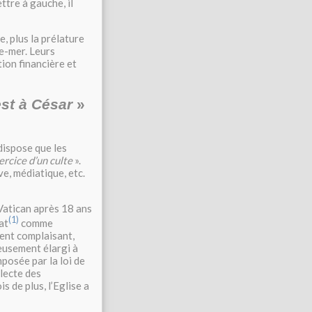
ttre à gauche, il
, plus la prélature
re-mer. Leurs
ion financière et
est à César
»
dispose que les
ercice d’un culte
».
e, médiatique, etc.
 Vatican après 18 ans
(1)
at
comme
ment complaisant,
reusement élargi à
imposée par la loi de
llecte des
s de plus, l’Eglise a