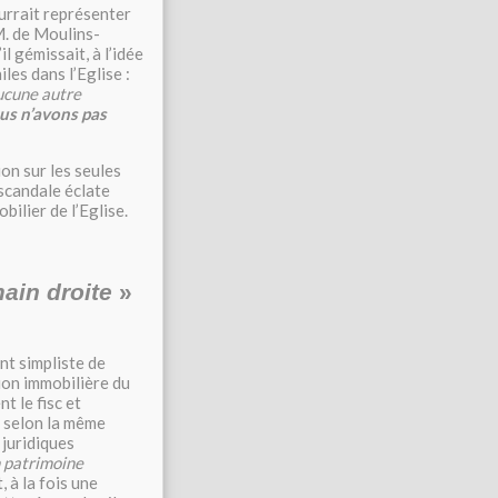
urrait représenter
M. de Moulins-
l gémissait, à l’idée
les dans l’Eglise :
aucune autre
us n’avons pas
on sur les seules
 scandale éclate
bilier de l’Eglise.
ain droite
»
t simpliste de
tion immobilière du
t le fisc et
s selon la même
 juridiques
 patrimoine
, à la fois une