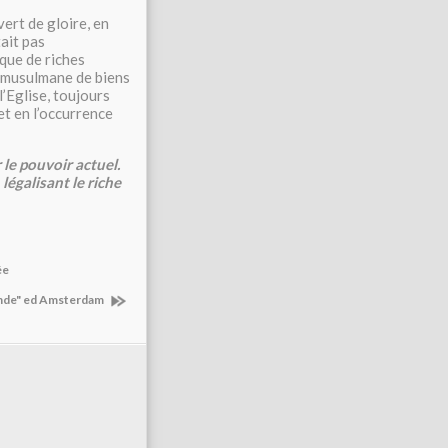
vert de gloire, en
ait pas
 que de riches
e musulmane de biens
l’Eglise, toujours
et en l’occurrence
 le pouvoir actuel.
légalisant le riche
ée
onde" ed Amsterdam