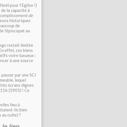
Noël pour l’Eglise !)
 de la capacité à
ccomplissement de
isons historiques
 beaucoup de
de l’épiscopat au
egs restait limitée
En effet, ces biens
tifs voire luxueux :
noncer à une source
« passer par une SCI
mmeuble, lequel
étés écrans dignes
n 116 (1905) ! Ce
lles lieu à
taient-ils bien
 au culte) ?
«
le lien