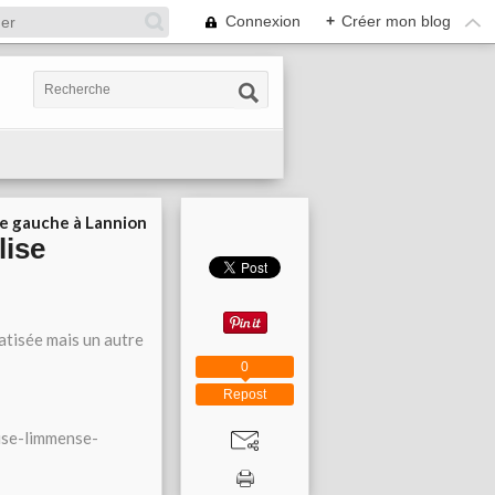
Connexion
+
Créer mon blog
ie gauche à Lannion
lise
atisée mais un autre
0
Repost
ise-limmense-