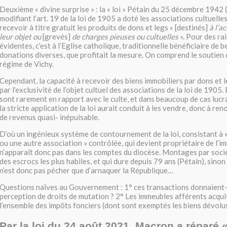
Deuxième « divine surprise » : la « loi » Pétain du 25 décembre 1942 (
modifiant l’art. 19 de la loi de 1905 a doté les associations cultuelles
recevoir à titre gratuit les produits de dons et legs « [destinés]
à l’a
leur objet ou
[grevés]
de charges pieuses ou cultuelles
». Pour des ra
évidentes, c’est à l’Eglise catholique, traditionnelle bénéficiaire de
donations diverses, que profitait la mesure. On comprend le soutien 
régime de Vichy.
Cependant, la capacité à recevoir des biens immobiliers par dons et l
par l’exclusivité de l’objet cultuel des associations de la loi de 1905. 
sont rarement en rapport avec le culte, et dans beaucoup de cas lucra
la stricte application de la loi aurait conduit à les vendre, donc à re
de revenus quasi- inépuisable.
D’où un ingénieux système de contournement de la loi, consistant à 
ou une autre association » contrôlée, qui devient propriétaire de l’i
n’apparaît donc pas dans les comptes du diocèse. Montages par soci
des escrocs les plus habiles, et qui dure depuis 79 ans (Pétain), sino
n’est donc pas pécher que d’arnaquer la République…
Questions naïves au Gouvernement : 1° ces transactions donnaient-e
perception de droits de mutation ? 2° Les immeubles afférents acquit
l’ensemble des impôts fonciers (dont sont exemptés les biens dévolus
Par la loi du 24 août 2021, Macron a réparé 