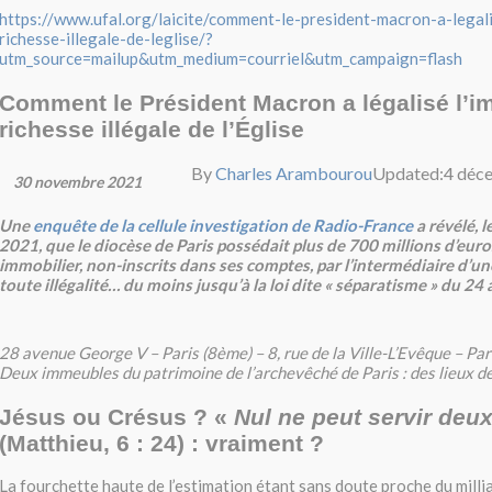
https://www.ufal.org/laicite/comment-le-president-macron-a-legal
richesse-illegale-de-leglise/?
utm_source=mailup&utm_medium=courriel&utm_campaign=flash
Comment le Président Macron a légalisé l’
richesse illégale de l’Église
By
Charles Arambourou
Updated:
4 déc
30 novembre 2021
Une
enquête de la cellule investigation de Radio-France
a révélé, 
2021, que le diocèse de Paris possédait plus de 700 millions d’eur
immobilier, non-inscrits dans ses comptes, par l’intermédiaire d’une
toute illégalité… du moins jusqu’à la loi dite « séparatisme » du 24
28 avenue George V – Paris (8ème) – 8, rue de la Ville-L’Evêque – Par
Deux immeubles du patrimoine de l’archevêché de Paris : des lieux de 
Jésus ou Crésus ? «
Nul ne peut servir deu
(Matthieu, 6 : 24) : vraiment ?
La fourchette haute de l’estimation étant sans doute proche du millia