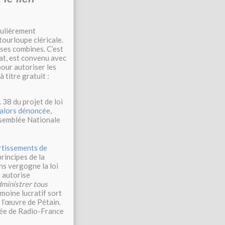
gulièrement
tourloupe cléricale.
e ses combines. C’est
at, est convenu avec
 pour autoriser les
 titre gratuit :
t. 38 du projet de loi
t alors dénoncée
,
ssemblée Nationale
rtissements de
principes de la
ns vergogne la loi
) autorise
dministrer tous
imoine lucratif sort
 l’œuvre de Pétain.
itée de Radio-France