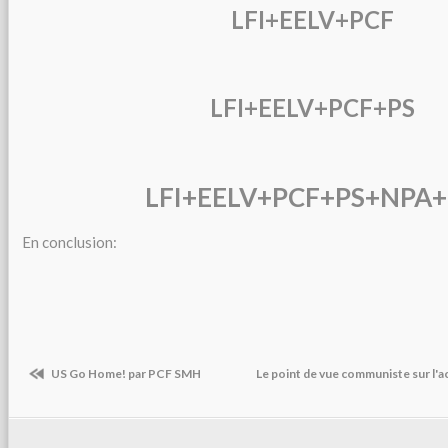
LFI+EELV+PCF
LFI+EELV+PCF+PS
LFI+EELV+PCF+PS+NPA
En conclusion:
US Go Home! par PCF SMH
Le point de vue communiste sur l'a