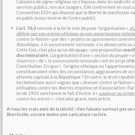
L’absence de signe religieux ne s’impose, dans les endroits v
services publics, non aux usagers. Elle contrevient en tout cas
Convention EDH, qui dispose que la liberté de manifester sa 
en public (sous réserve de l’ordre public).
L’art. 76.3
renvoie à la loi le soin de punir l’organisation «
d’
définie par son origine ethnique ou son appartenance religie
contre la Nation
» par des «
projets ou agissements contraires 
République, à la souveraineté nationale, à la démocratie ou a
Cette fois, c’est plus qu’un dérapage : une proposition
manif
discriminatoire
. L’organisation d’une «
section du peuple
» v
l’exercice
» de «
la souveraineté nationale
» est en soi prohibé
Constitution. En quoi « l’origine ethnique ou l’appartenance 
constitueraient-elles des circonstances aggravantes de ce qu
atteinte capitale à la République ? En outre, le droit républic
incriminations aussi vagues que « dresser contre la Nation »
utilisables contre les libertés d’opinion et d’association. Par 
loi de 1905 sanctionne le fait d’inciter à «
soulever ou armer
contre les autres
» : c’est plus grave, mais précis.
A tous les vrais amis de la laïcité : n’en faisons surtout pas u
liberticide, encore moins une caricature raciste.