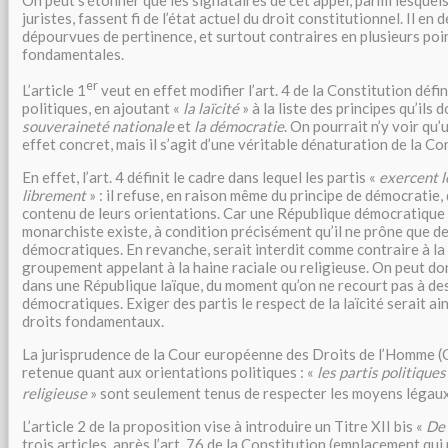
juristes, fassent fi de l’état actuel du droit constitutionnel. Il e
dépourvues de pertinence, et surtout contraires en plusieurs poin
fondamentales.
er
L’article 1
veut en effet modifier l’art. 4 de la Constitution défin
politiques, en ajoutant «
la laïcité
» à la liste des principes qu’ils
souveraineté nationale
et
la démocratie
. On pourrait n’y voir qu
effet concret, mais il s’agit d’une véritable dénaturation de la Co
En effet, l’art. 4 définit le cadre dans lequel les partis «
exercent l
librement
» : il refuse, en raison même du principe de démocratie,
contenu de leurs orientations. Car une République démocratique 
monarchiste existe, à condition précisément qu’il ne prône que 
démocratiques. En revanche, serait interdit comme contraire à l
groupement appelant à la haine raciale ou religieuse. On peut don
dans une République laïque, du moment qu’on ne recourt pas à d
démocratiques. Exiger des partis le respect de la laïcité serait ai
droits fondamentaux.
La jurisprudence de la Cour européenne des Droits de l’Homme
retenue quant aux orientations politiques : «
les partis politiques
religieuse
» sont seulement tenus de respecter les moyens légau
L’article 2 de la proposition vise à introduire un Titre XII bis «
De 
trois articles, après l’art. 76 de la Constitution (emplacement qui