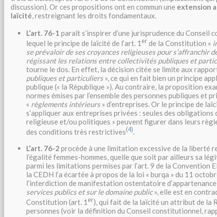
discussion). Or ces propositions ont en commun une
extension a
laïcité
, restreignant les droits fondamentaux.
L’art. 76-1
paraît s’inspirer d’une jurisprudence du Conseil c
er
lequel le principe de laïcité de l’art. 1
de la Constitution «
i
se prévaloir de ses croyances religieuses pour s’affranchir
régissant les relations entre collectivités publiques et partic
tourne le dos. En effet, la décision citée se limite aux rappor
publiques et particuliers
», ce qui en fait bien un principe app
publique (« la République »). Au contraire, la proposition exa
normes émises par l’ensemble des personnes publiques et pri
«
règlements intérieurs
» d’entreprises. Or le principe de laïc
s’appliquer aux entreprises privées : seules des obligations 
religieuse et/ou politiques » peuvent figurer dans leurs règl
(4)
des conditions très restrictives
.
L’art. 76-2
procède à une limitation excessive de la liberté r
l’égalité femmes-hommes, quelle que soit par ailleurs sa légi
parmi les limitations permises par l’art. 9 de la Convention 
la CEDH l’a écartée à propos de la loi « burqa » du 11 octob
l’interdiction de manifestation ostentatoire d’appartenance
services publics et sur le domaine public
», elle est en contra
er
Constitution (art. 1
), qui fait de la laïcité un attribut de l
personnes (voir la définition du Conseil constitutionnel, rap