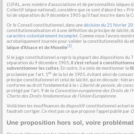
L’UFAL, avec nombre d’associations et de personnalités laïques 
Collectif laïque national), considère que ce sont d’abord les « Prin
loi de séparation du 9 décembre 1905 qu’il faut inscrire dans la C
Or le Conseil constitutionnel, dans une
décision du 21 février 2
constitutionnalisation et à une définition du principe de laïcité, 
caractère volontairement incomplet
. Comme nous l’avons montré,
acrobatiquement tournée pour valider la constitutionnalité du
st
(1)
laïque d’Alsace et de Moselle
.
Si le juge constitutionnel a repris la plupart des dispositions du Ti
séparation du 9 décembre 1905,
il s’est refusé à constitutionna
subventionner les cultes
. En outre, il a omis de mentionner la
l
er
proclamée par l’art. 1
de la loi de 1905, évitant ainsi de consacre
principe constitutionnel et celui de laïcité, qui en découle : hiéra
conforme au droit fondamental à la «
Liberté de pensée, de consci
protégé par l’art. 9 de la
Convention européenne des Droits de 
Charte des Droits fondamentaux de l’Union Européenne.
Voilà bien les insuffisances du dispositif constitutionnel actuel en
faudrait corriger. Ce n’est pas ce que propose l’appel publié par
O
Une proposition hors sol, voire probléma
On peut s’étonner que les signataires de cet appel, parmi lesquel