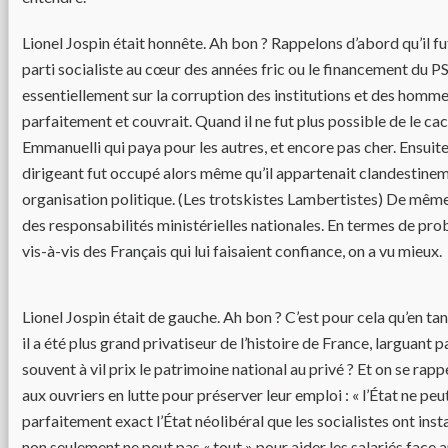
Lionel Jospin était honnête. Ah bon ? Rappelons d’abord qu’il f
parti socialiste au cœur des années fric ou le financement du P
essentiellement sur la corruption des institutions et des hommes
parfaitement et couvrait. Quand il ne fut plus possible de le cac
Emmanuelli qui paya pour les autres, et encore pas cher. Ensuit
dirigeant fut occupé alors même qu’il appartenait clandestinem
organisation politique. (Les trotskistes Lambertistes) De même 
des responsabilités ministérielles nationales. En termes de pro
vis-à-vis des Français qui lui faisaient confiance, on a vu mieux.
Lionel Jospin était de gauche. Ah bon ? C’est pour cela qu’en ta
il a été plus grand privatiseur de l’histoire de France, larguant 
souvent à vil prix le patrimoine national au privé ? Et on se rapp
aux ouvriers en lutte pour préserver leur emploi : « l’État ne peut
parfaitement exact l’État néolibéral que les socialistes ont inst
non seulement ne peut pas « tout » pour aider les salariés face a