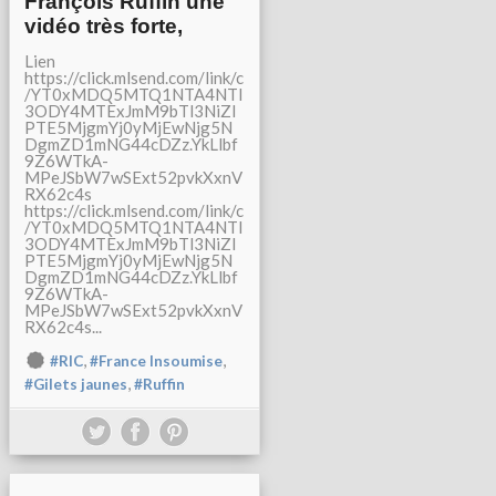
François Ruffin une
vidéo très forte,
Lien
https://click.mlsend.com/link/c
/YT0xMDQ5MTQ1NTA4NTI
3ODY4MTExJmM9bTl3NiZl
PTE5MjgmYj0yMjEwNjg5N
DgmZD1mNG44cDZz.YkLlbf
9Z6WTkA-
MPeJSbW7wSExt52pvkXxnV
RX62c4s
https://click.mlsend.com/link/c
/YT0xMDQ5MTQ1NTA4NTI
3ODY4MTExJmM9bTl3NiZl
PTE5MjgmYj0yMjEwNjg5N
DgmZD1mNG44cDZz.YkLlbf
9Z6WTkA-
MPeJSbW7wSExt52pvkXxnV
RX62c4s...
,
,
#RIC
#France Insoumise
,
#Gilets jaunes
#Ruffin