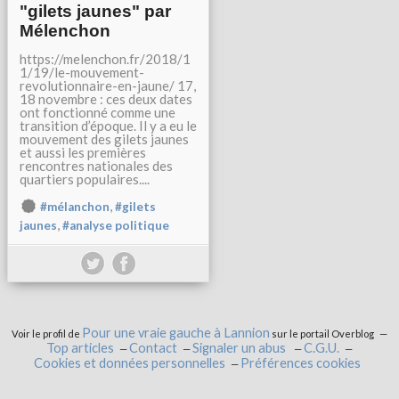
"gilets jaunes" par
Mélenchon
https://melenchon.fr/2018/1
1/19/le-mouvement-
revolutionnaire-en-jaune/ 17,
18 novembre : ces deux dates
ont fonctionné comme une
transition d’époque. Il y a eu le
mouvement des gilets jaunes
et aussi les premières
rencontres nationales des
quartiers populaires....
,
#mélanchon
#gilets
,
jaunes
#analyse politique
Pour une vraie gauche à Lannion
Voir le profil de
sur le portail Overblog
Top articles
Contact
Signaler un abus
C.G.U.
Cookies et données personnelles
Préférences cookies