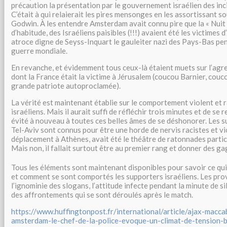
précaution la présentation par le gouvernement israélien des in
C’était à qui relaierait les pires mensonges en les assortissant s
Godwin. À les entendre Amsterdam avait connu pire que la « Nuit 
d’habitude, des Israéliens paisibles (!!!) avaient été les victimes 
atroce digne de Seyss-Inquart le gauleiter nazi des Pays-Bas pe
guerre mondiale.
En revanche, et évidemment tous ceux-là étaient muets sur l’agre
dont la France était la victime à Jérusalem (coucou Barnier, cou
grande patriote autoproclamée).
La vérité est maintenant établie sur le comportement violent et 
israéliens. Mais il aurait suffi de réfléchir trois minutes et de se 
évité à nouveau à toutes ces belles âmes de se déshonorer. Les 
Tel-Aviv sont connus pour être une horde de nervis racistes et v
déplacement à Athènes, avait été le théâtre de ratonnades partic
Mais non, il fallait surtout être au premier rang et donner des g
Tous les éléments sont maintenant disponibles pour savoir ce qui
et comment se sont comportés les supporters israéliens. Les prov
l’ignominie des slogans, l’attitude infecte pendant la minute de sil
des affrontements qui se sont déroulés après le match.
https://www.huffingtonpost.fr/international/article/ajax-maccab
amsterdam-le-chef-de-la-police-evoque-un-climat-de-tension-b