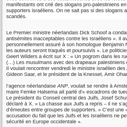
manifestants ont crié des slogans pro-palestiniens en
supporters israéliens. On ne sait pas si des slogans an
scandés.
Le Premier ministre néerlandais Dick Schoof a conda
antisémites inacceptables contre les Israéliens ». Il a
personnellement assuré à son homologue Benjamin 
les auteurs seront traqués et poursuivis ». Le politici
Geert Wilders a écrit sur X : « Un pogrom dans les 
(…) Les musulmans avec des drapeaux palestiniens c
Il voulait rencontrer vendredi le ministre israélien des
Gideon Saar, et le président de la Knesset, Amir Ohan
l’agence néerlandaise
ANP
, voulait se rendre à Ams
maire Femke Halsema ait parlé d'« escadrons de tueu
Le président du Conseil central des Juifs, Josef Schu
déclaré à X. « La chasse aux Juifs a repris – il ne s’a
d’émeutes entre groupes de supporters. » C’est une 
accusation du fait que les Juifs et les Israéliens ne p
sécurité en Europe occidentale ».