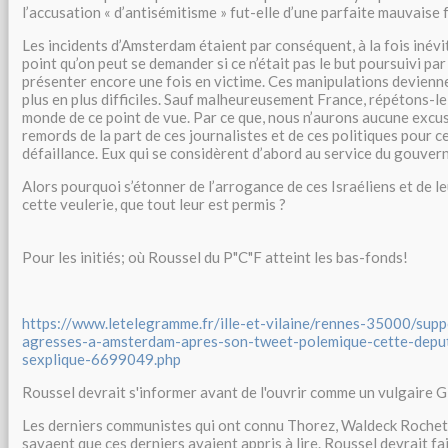
l’accusation « d’antisémitisme » fut-elle d’une parfaite mauvaise f
Les incidents d’Amsterdam étaient par conséquent, à la fois inévit
point qu’on peut se demander si ce n’était pas le but poursuivi par 
présenter encore une fois en victime. Ces manipulations devien
plus en plus difficiles. Sauf malheureusement France, répétons-le
monde de ce point de vue. Par ce que, nous n’aurons aucune excus
remords de la part de ces journalistes et de ces politiques pour c
défaillance. Eux qui se considèrent d’abord au service du gouver
Alors pourquoi s’étonner de l’arrogance de ces Israéliens et de le
cette veulerie, que tout leur est permis ?
Pour les initiés; où Roussel du P"C"F atteint les bas-fonds!
https://www.letelegramme.fr/ille-et-vilaine/rennes-35000/supp
agresses-a-amsterdam-apres-son-tweet-polemique-cette-depute
sexplique-6699049.php
Roussel devrait s'informer avant de l'ouvrir comme un vulgaire
Les derniers communistes qui ont connu Thorez, Waldeck Roche
savaent que ces derniers avaient appris à lire. Roussel devrait fa