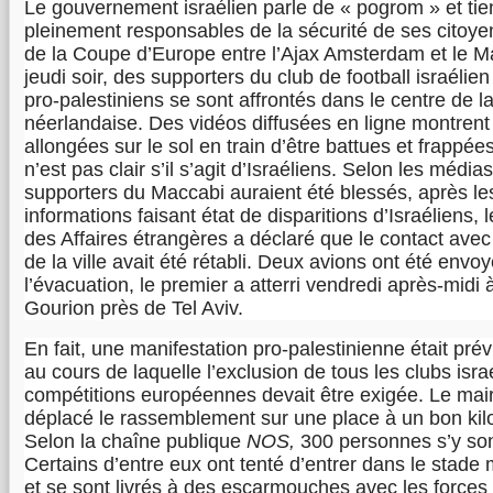
Le gouvernement israélien parle de « pogrom » et tie
pleinement responsables de la sécurité de ses citoye
de la Coupe d’Europe entre l’Ajax Amsterdam et le M
jeudi soir, des supporters du club de football israélie
pro-palestiniens se sont affrontés dans le centre de la
néerlandaise. Des vidéos diffusées en ligne montren
allongées sur le sol en train d’être battues et frappée
n’est pas clair s’il s’agit d’Israéliens. Selon les médias
supporters du Maccabi auraient été blessés, après le
informations faisant état de disparitions d’Israéliens, l
des Affaires étrangères a déclaré que le contact avec
de la ville avait été rétabli. Deux avions ont été envo
l’évacuation, le premier a atterri vendredi après-midi 
Gourion près de Tel Aviv.
En fait, une manifestation pro-palestinienne était pré
au cours de laquelle l’exclusion de tous les clubs isra
compétitions européennes devait être exigée. Le ma
déplacé le rassemblement sur une place à un bon kil
Selon la chaîne publique
NOS,
300 personnes s’y so
Certains d’entre eux ont tenté d’entrer dans le stade m
et se sont livrés à des escarmouches avec les forces 