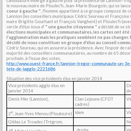
candidature émerge à gauche pour la présidence de Lannion-Tré
le nouveau maire de Ploulec'h, Jean-Marie Bourgoin, qui se lance
coeur à gauche "
, l'homme appartient à ce groupe composé de c
Lannion (les conseillers municipaux Cédric Seureau et Françoise 
maire Brigitte Gourhant et François Vanghent) et Ploulec'h (ave
cercle d'élus issus d'
" une gauche citoyenne "
a décidé de se st
élections municipales et communautaires, les cartes ont été 
l'agglomération mais les pratiques semblent ne pas changer.
décidé de nous constituer en groupe d'élus au conseil comm
Cédric Seureau, qui en assurera la présidence. Avec l'espoir de ral
majorité des conseillers communautaires, au nombre de 65 désor
prochain, à l'issue des votes.
http://www.ouest-france.fr/lannion-tregor-communaute-un-3e-
tete-de-lagglo-2221686
Situation des vice présidents élus en janvier 2014
Vice présidents agglo élus en
De
janvier 2014
de
Denis Mer (Lannion),
Clan Lejeune (CFDT
Vi
cadres)
e
idem
Vi
2
, Jean-Yves Menou (Ploubezre)
Gildas Le Troadec (Trégrom,
Ne
e
droite
id
4
, Michel Lissillour