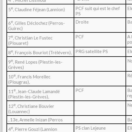
e
PCF suit qui est le chef
El
5
, Claudine Féjean (Lannion)
PS
e
Droite
Ba
6
, Gilles Déclochez (Perros-
Guirec)
e
PCF
A 
7
, Christian Le Fustec
po
(Plouaret)
e
PRG satellite PS
El
8
, François Bouriot (Trélévern),
e
No
9
, René Lopes (Plestin-les-
Grèves)
e
Ré
10
, Francis Morellec
(Plougras),
e
PCF
Ba
11
, Jean-Claude Lamandé
re
(Plestin-les-Grèves),
e
Ne
12
, Christiane Bouvier
(Louannec)
, 13e, Armelle Inizan (Perros
Ba
e
PS clan Lejeune
El
4
, Pierre Gouzi (Lannion