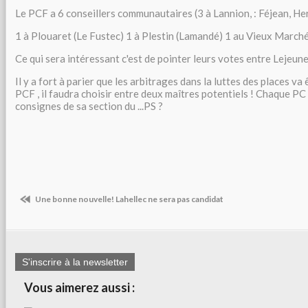
Le PCF a 6 conseillers communautaires (3 à Lannion, : Féjean, H
1 à Plouaret (Le Fustec) 1 à Plestin (Lamandé) 1 au Vieux Marché
Ce qui sera intéressant c'est de pointer leurs votes entre Lejeun
Il y a fort à parier que les arbitrages dans la luttes des places va ê
PCF , il faudra choisir entre deux maîtres potentiels ! Chaque PC s
consignes de sa section du ...PS ?
Une bonne nouvelle! Lahellec ne sera pas candidat
S'inscrire à la newsletter
Vous aimerez aussi :