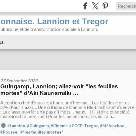
ionnaise. Lannion et Tregor
ublicaine et de transformation sociale à Lannion.
ct
27 Septembre 2023
Guingamp, Lannion; allez-voir "les feuilles
mortes" d’Aki Kaurismäki …
Attention chef d’oeuvre, à hauteur d’homme… Les feuilles mortes
d’Aki Kaurismäki … Une critique de Danielle Bleitrach Chef d’oeuvre
: La classe ouvrière n’a pas dit mots… maux… | Histoire et société
(histoireetsociete.com) Pour les mélenchonistes du coin...
,
,
,
,
,
#Lannion
#Guingamp
#Cinema
#CCCP-Tregor
#Mélenchon
,
#Roussel
#"les feuilles mortes"