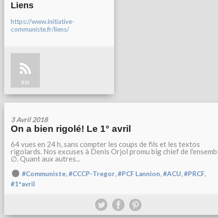
Liens
https://www.initiative-
communiste.fr/liens/
RSS
3 Avril 2018
On a bien rigolé! Le 1° avril
64 vues en 24 h, sans compter les coups de fils et les textos
rigolards. Nos excuses à Denis Orjol promu big chief de l'ensemb
∅. Quant aux autres...
,
,
,
,
,
#Communiste
#CCCP-Tregor
#PCF Lannion
#ACU
#PRCF
#1°avril