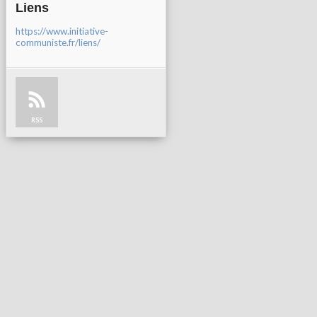
Liens
https://www.initiative-
communiste.fr/liens/
RSS