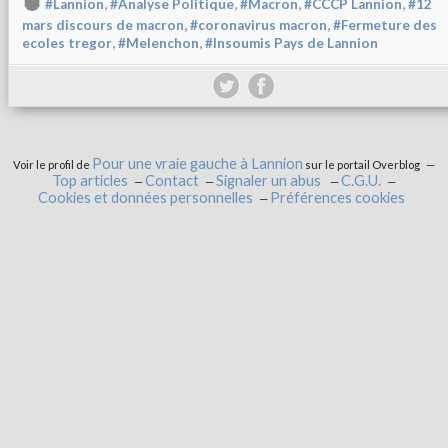
,
,
,
,
#Lannion
#Analyse Politique
#Macron
#CCCP Lannion
#12
,
,
mars discours de macron
#coronavirus macron
#Fermeture des
,
,
ecoles tregor
#Melenchon
#Insoumis Pays de Lannion
Pour une vraie gauche à Lannion
Voir le profil de
sur le portail Overblog
Top articles
Contact
Signaler un abus
C.G.U.
Cookies et données personnelles
Préférences cookies