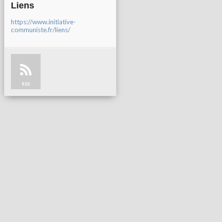
Liens
https://www.initiative-
communiste.fr/liens/
RSS