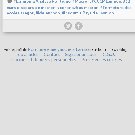
,
,
,
,
#Lannion
#Analyse Politique
#Macron
#CCCP Lannion
#12
,
,
mars discours de macron
#coronavirus macron
#Fermeture des
,
,
ecoles tregor
#Melenchon
#Insoumis Pays de Lannion
Pour une vraie gauche à Lannion
Voir le profil de
sur le portail Overblog
Top articles
Contact
Signaler un abus
C.G.U.
Cookies et données personnelles
Préférences cookies