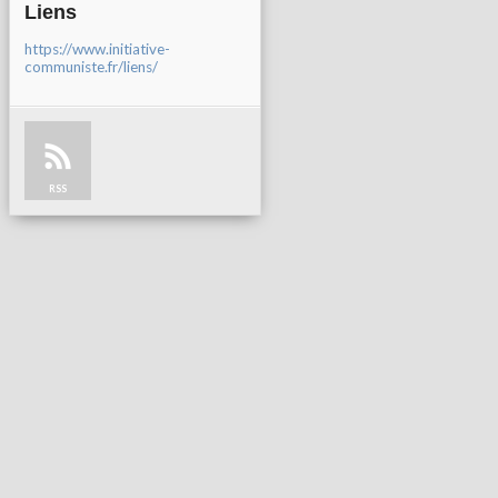
Liens
https://www.initiative-
communiste.fr/liens/
RSS