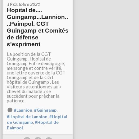
19 Octobre 2021
Hopital de....
Guingamp...Lannion..
..Paimpol. CGT
Guingamp et Comités
de défense
s'expriment
La position de la CGT
Guingamp. Hopital de
Guingamp Entre démagogie,
mensonge et contre vérité,
une lettre ouverte de la CGT
Guingamp et de la CGT
hôpital de Guingamp . Les
visiteurs attentionnés au «
chevet du malade » se
succèdent pour prêcher la
patience...
,
,
#Lannion
#Guingamp
,
#Hopital de Lannion
#Hopital
,
de Guingamp
#Hopital de
Paimpol