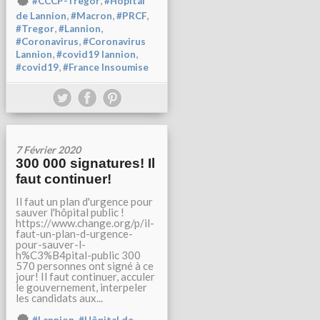
,
#CCCP-Tregor
#Hopital
,
,
,
de Lannion
#Macron
#PRCF
,
,
#Tregor
#Lannion
,
#Coronavirus
#Coronavirus
,
,
Lannion
#covid19 lannion
,
#covid19
#France Insoumise
7 Février 2020
300 000 signatures! Il
faut continuer!
Il faut un plan d'urgence pour
sauver l'hôpital public !
https://www.change.org/p/il-
faut-un-plan-d-urgence-
pour-sauver-l-
h%C3%B4pital-public 300
570 personnes ont signé à ce
jour! Il faut continuer, acculer
le gouvernement, interpeler
les candidats aux...
,