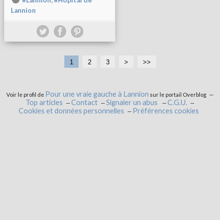
#Lannion
#Hôpital de
Lannion
1
2
3
>
>>
Pour une vraie gauche à Lannion
Voir le profil de
sur le portail Overblog
Top articles
Contact
Signaler un abus
C.G.U.
Cookies et données personnelles
Préférences cookies